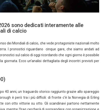
 2026 sono dedicati interamente alle
li di calcio
o dei Mondiali di calcio, che vede protagoniste nazionali molto
erra. I pronostici riguardano cinque gare, che siamo andati ad
ronostici sul calcio di oggi ricordando che ogni giorno è possibile
la giornata. Ecco un’analisi dettagliata degli incontri previsti per
00)
opo 40 anni, un traguardo storico raggiunto grazie allo spareggio
ough è però tra i più difficili: di fronte c’è la Norvegia di Erling
tte con otto vittorie su otto. Gli scandinavi partono nettamente
fensiva, mentre l’Iraq cercherà di sorprendere con organizzazione e