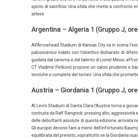
spirito di sacrificio. Una sfida che mette a confront
attese.
Argentina – Algeria 1 (Gruppo J, ore
All’Arrowhead Stadium di Kansas City va in scena l’eso
palcoscenico iridato con l’obiettivo dichiarato di difen
guidata dal carisma e dal talento di Lionel Messi, affro
CT Vladimir Petković propone un calcio prudente e ba
tecniche e complete del torneo. Una sfida che promette 
Austria – Giordania 1 (Gruppo J, ore
Al Levi’s Stadium di Santa Clara l’Austria torna a gioc
costruita da Ralf Rangnick: pressing alto, aggressività 
delle debuttanti assolute di questa edizione, arrivata ne
Gli europei devono fare a meno dell’infortunato Baumga
equilibrata del previsto, soprattutto se la Giordania r