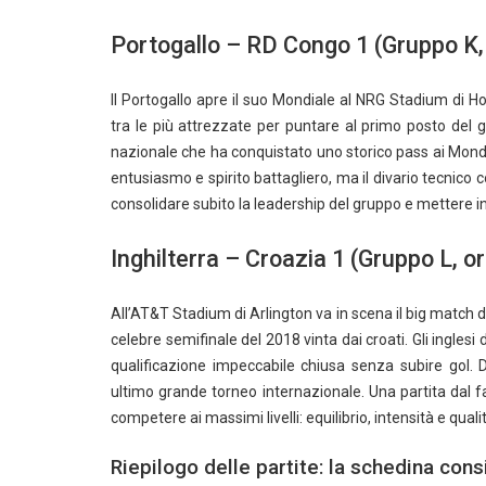
Portogallo – RD Congo 1 (Gruppo K,
Il Portogallo apre il suo Mondiale al NRG Stadium di Ho
tra le più attrezzate per puntare al primo posto del 
nazionale che ha conquistato uno storico pass ai Mondi
entusiasmo e spirito battagliero, ma il divario tecnico con
consolidare subito la leadership del gruppo e mettere in 
Inghilterra – Croazia 1 (Gruppo L, o
All’AT&T Stadium di Arlington va in scena il big match de
celebre semifinale del 2018 vinta dai croati. Gli ingl
qualificazione impeccabile chiusa senza subire gol. D
ultimo grande torneo internazionale. Una partita dal f
competere ai massimi livelli: equilibrio, intensità e qu
Riepilogo delle partite: la schedina cons