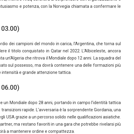
o entusiasmo e potenza, con la Norvegia chiamata a confermare le
 03.00)
rdio dei campioni del mondo in carica, l’Argentina, che torna sul
dere il titolo conquistato in Qatar nel 2022. L’Albiceleste, ancora
nta un’Algeria che ritrova il Mondiale dopo 12 anni. La squadra del
sato sul possesso, ma dovrà contenere una delle formazioni più
intensità e grande attenzione tattica.
 06.00)
are un Mondiale dopo 28 anni, portando in campo l’identità tattica
e transizioni rapide. L’avversaria è la sorprendente Giordania, una
gli USA grazie a un percorso solido nelle qualificazioni asiatiche.
rtner, ma restano favoriti in una gara che potrebbe rivelarsi più
iuscirà a mantenere ordine e compattezza.