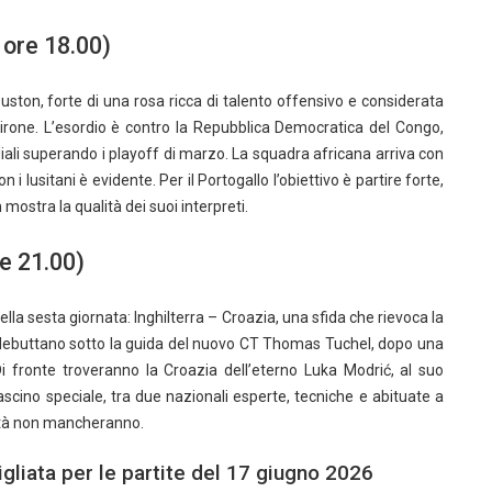
 ore 18.00)
uston, forte di una rosa ricca di talento offensivo e considerata
girone. L’esordio è contro la Repubblica Democratica del Congo,
ali superando i playoff di marzo. La squadra africana arriva con
 i lusitani è evidente. Per il Portogallo l’obiettivo è partire forte,
mostra la qualità dei suoi interpreti.
re 21.00)
lla sesta giornata: Inghilterra – Croazia, una sfida che rievoca la
esi debuttano sotto la guida del nuovo CT Thomas Tuchel, dopo una
i fronte troveranno la Croazia dell’eterno Luka Modrić, al suo
ascino speciale, tra due nazionali esperte, tecniche e abituate a
alità non mancheranno.
igliata per le partite del 17 giugno 2026