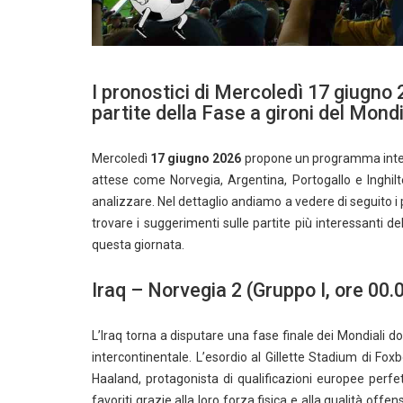
I pronostici di Mercoledì 17 giugno
partite della Fase a gironi del Mondia
Mercoledì
17 giugno 2026
propone un programma intens
attese come Norvegia, Argentina, Portogallo e Inghilt
analizzare. Nel dettaglio andiamo a vedere di seguito i p
trovare i suggerimenti sulle partite più interessanti del
questa giornata.
Iraq – Norvegia 2 (Gruppo I, ore 00.
L’Iraq torna a disputare una fase finale dei Mondiali d
intercontinentale. L’esordio al Gillette Stadium di Foxbor
Haaland, protagonista di qualificazioni europee perfe
favoriti grazie alla loro forza fisica e alla qualità of