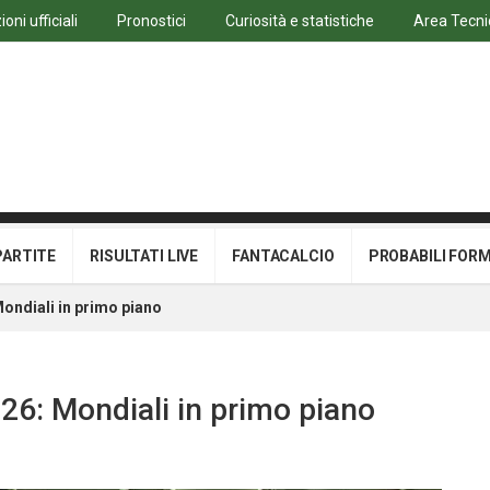
oni ufficiali
Pronostici
Curiosità e statistiche
Area Tecni
PARTITE
RISULTATI LIVE
FANTACALCIO
PROBABILI FOR
Mondiali in primo piano
26: Mondiali in primo piano