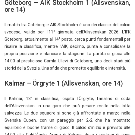
Göteborg – AIK Stockholm 1 (Allsvenskan,
ore 14)
Il match tra Göteborg e AIK Stockholm è uno dei classici del calcio
svedese, valido per l’11ª giornata dell’Allsvenskan 2026. L’IFK
Göteborg, attualmente al 14° posto, cerca punti fondamentali per
risalire la classifica, mentre l’AIK, decimo, punta a consolidare la
propria posizione e rilanciare la stagione. La partita si gioca alle
14:00 al prestigioso Gamla Ullevi di Göteborg, uno degli stadi più
storici della Svezia. Una sfida che promette equilibrio e intensità.
Kalmar – Örgryte 1 (Allsvenskan, ore 14)
Il Kalmar, 13° in classifica, ospita l’Örgryte, fanalino di coda
dell’Allsvenskan, in una gara che può pesare molto nella lotta
salvezza. Le due squadre si sono già affrontate a marzo nella
Svenska Cupen, con un pareggio per 2-2 che ha mostrato
equilibrio e buone trame di gioco. Il calcio d’inizio è previsto alle
14:00 alla Guldfågeln Arena di Kalmar, dove i padroni di casa