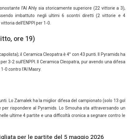
onostante l’Al Ahly sia storicamente superiore (22 vittorie a 3),
sendo imbattuto negli ultimi 6 scontri diretti (2 vittorie e 4
vittoria dell’ENPPI per 1-0.
tto, ore 19)
capolista); il Ceramica Cleopatra è 4° con 43 punti. Il Pyramids ha
oria per 3-2 sull’ENPPI. Il Ceramica Cleopatra, pur avendo una difesa
 1-0 contro l’Al Masry.
nti. Lo Zamalek ha la miglior difesa del campionato (solo 13 gol
ere per rispondere al Pyramids. Lo Smouha sta attraversando un
elle ultime 4 partite e una difficoltà cronica a segnare contro le
igliata per le partite del 5 maggio 2026