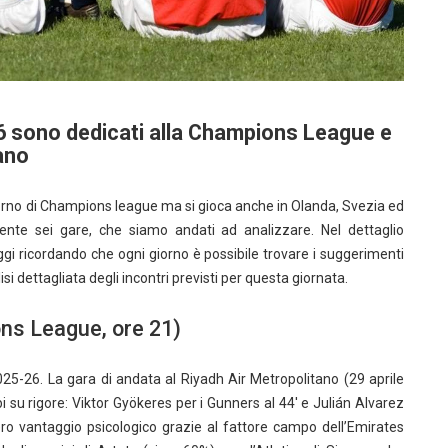
6 sono dedicati alla Champions League e
ano
itorno di Champions league ma si gioca anche in Olanda, Svezia ed
mente sei gare, che siamo andati ad analizzare. Nel dettaglio
oggi ricordando che ogni giorno è possibile trovare i suggerimenti
isi dettagliata degli incontri previsti per questa giornata.
ns League, ore 21)
5-26. La gara di andata al Riyadh Air Metropolitano (29 aprile
i su rigore: Viktor Gyökeres per i Gunners al 44′ e Julián Alvarez
ero vantaggio psicologico grazie al fattore campo dell’Emirates