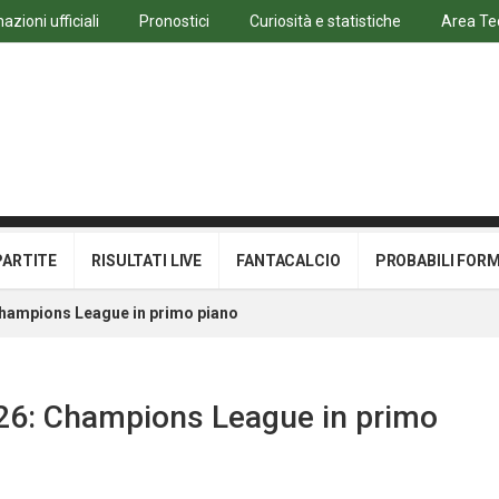
azioni ufficiali
Pronostici
Curiosità e statistiche
Area Te
PARTITE
RISULTATI LIVE
FANTACALCIO
PROBABILI FOR
Champions League in primo piano
026: Champions League in primo