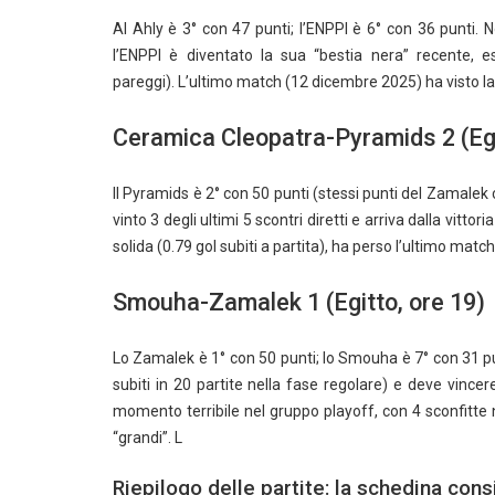
Al Ahly è 3° con 47 punti; l’ENPPI è 6° con 36 punti. N
l’ENPPI è diventato la sua “bestia nera” recente, es
pareggi). L’ultimo match (12 dicembre 2025) ha visto la 
Ceramica Cleopatra-Pyramids 2 (Egi
Il Pyramids è 2° con 50 punti (stessi punti del Zamalek 
vinto 3 degli ultimi 5 scontri diretti e arriva dalla vitt
solida (0.79 gol subiti a partita), ha perso l’ultimo match
Smouha-Zamalek 1 (Egitto, ore 19)
Lo Zamalek è 1° con 50 punti; lo Smouha è 7° con 31 pu
subiti in 20 partite nella fase regolare) e deve vinc
momento terribile nel gruppo playoff, con 4 sconfitte n
“grandi”. L
Riepilogo delle partite: la schedina cons