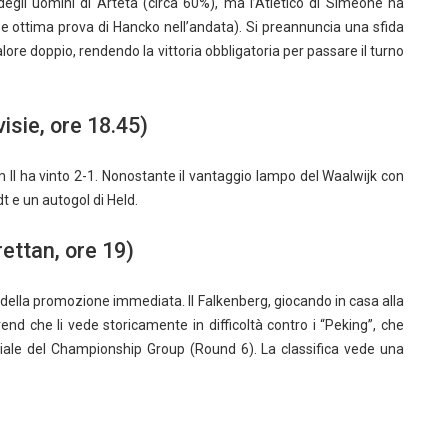
degli uomini di Arteta (circa 60%), ma l’Atletico di Simeone ha
i e ottima prova di Hancko nell’andata). Si preannuncia una sfida
valore doppio, rendendo la vittoria obbligatoria per passare il turno
isie, ore 18.45)
lem II ha vinto 2-1. Nonostante il vantaggio lampo del Waalwijk con
dt e un autogol di Held.
ettan, ore 19)
o della promozione immediata. Il Falkenberg, giocando in casa alla
end che li vede storicamente in difficoltà contro i “Peking”, che
ciale del Championship Group (Round 6). La classifica vede una