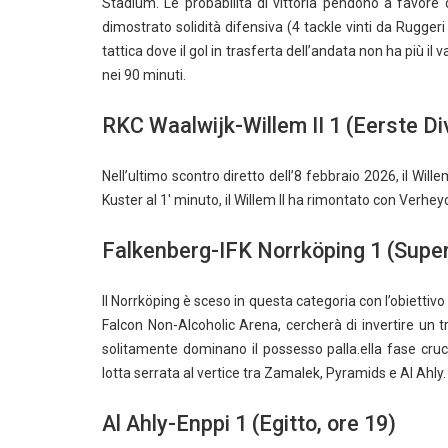
Stadium. Le probabilità di vittoria pendono a favore 
dimostrato solidità difensiva (4 tackle vinti da Rugger
tattica dove il gol in trasferta dell’andata non ha più il 
nei 90 minuti.
RKC Waalwijk-Willem II 1 (Eerste Div
Nell’ultimo scontro diretto dell’8 febbraio 2026, il Wil
Kuster al 1′ minuto, il Willem II ha rimontato con Verhey
Falkenberg-IFK Norrköping 1 (Super
Il Norrköping è sceso in questa categoria con l’obiettiv
Falcon Non-Alcoholic Arena, cercherà di invertire un tr
solitamente dominano il possesso palla.ella fase cru
lotta serrata al vertice tra Zamalek, Pyramids e Al Ahly.
Al Ahly-Enppi 1 (Egitto, ore 19)