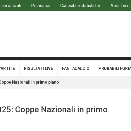
oni ufficiali
Pronostici
Curiosità e statistiche
Area Tecni
PARTITE
RISULTATI LIVE
FANTACALCIO
PROBABILI FOR
 Coppe Nazionali in primo piano
025: Coppe Nazionali in primo