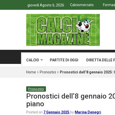
Calciomercato
Formazi
giovedì Agosto 6, 2026
CALCIO
PARTITE DI OGGI
DIRETTA DELLE 
Home
Pronostici
Pronostici dell’8 gennaio 2025:
Pronostici
Pronostici dell’8 gennaio 2
piano
Posted on
7 Gennaio 2025
by
Marina Denegri