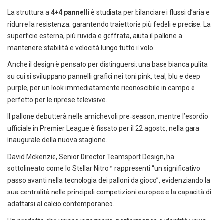
La struttura a
4+4 pannelli
è studiata per bilanciare i flussi d’aria e
ridurre la resistenza, garantendo traiettorie più fedeli e precise. La
superficie esterna, più ruvida e goffrata, aiuta il pallone a
mantenere stabilità e velocità lungo tutto il volo.
Anche il design è pensato per distinguersi: una base bianca pulita
su cui si sviluppano pannelli grafici nei toni pink, teal, blu e deep
purple, per un look immediatamente riconoscibile in campo e
perfetto per le riprese televisive.
Il pallone debutterà nelle amichevoli pre‑season, mentre l’esordio
ufficiale in Premier League è fissato per il 22 agosto, nella gara
inaugurale della nuova stagione.
David Mckenzie, Senior Director Teamsport Design, ha
sottolineato come lo Stellar Nitro™ rappresenti “un significativo
passo avanti nella tecnologia dei palloni da gioco”, evidenziando la
sua centralità nelle principali competizioni europee e la capacità di
adattarsi al calcio contemporaneo.