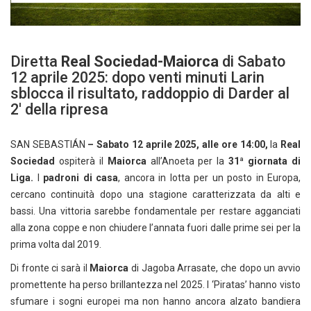
Diretta
Real Sociedad-Maiorca
di Sabato
12 aprile 2025: dopo venti minuti Larin
sblocca il risultato, raddoppio di Darder al
2′ della ripresa
SAN SEBASTIÁN
– Sabato 12 aprile 2025, alle ore 14:00,
la
Real
Sociedad
ospiterà il
Maiorca
all’Anoeta per la
31ª giornata di
Liga.
I
padroni di casa
, ancora in lotta per un posto in Europa,
cercano continuità dopo una stagione caratterizzata da alti e
bassi. Una vittoria sarebbe fondamentale per restare agganciati
alla zona coppe e non chiudere l’annata fuori dalle prime sei per la
prima volta dal 2019.
Di fronte ci sarà il
Maiorca
di Jagoba Arrasate, che dopo un avvio
promettente ha perso brillantezza nel 2025. I ‘Piratas’ hanno visto
sfumare i sogni europei ma non hanno ancora alzato bandiera