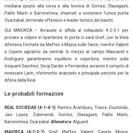
mediana spazio alla corsa e alla tecnica di Gomez, Olasagasti,
Pablo Marín e Barrenetxea, chiamati a sostenere l’unica punta
Oyarzabal, terminale offensivo e leader tecnico dei baschi.
QUI MAIORCA – Arrasate si affida al collaudato 4-2-3-1 per
provare a colpire in ripartenza. In porta ci sarà Greif, con la linea
difensiva formata da Maffeo e Mojica sulle fasce, mentre Valjent
e Copete agiranno da centrali. In mezzo al campo Mascarell e
Rodriguez garantiranno equilibrio e copertura, mentre sulla
trequarti Sanchez, Sergi Darder e Fernandez avranno il compito di
innescare Larin, riferimento avanzato e principale pericolo per la
difesa della Real.
Le probabili formazioni
REAL SOCIEDAD (4-1-4-1)
: Remiro; Aramburu, Traore, Elustondo,
Javi Lopez; Zubimendi; Gomez, Olasagasti, Pablo Marin,
Barrenetxea; Oyarzabal.
Allenatore
: Alguacil.
MAIORCA (4-2-3-1)
: Greif; Maffeo, Valjent, Copete, Mojica;