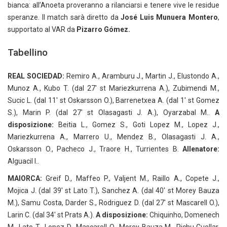
bianca: all’Anoeta proveranno a rilanciarsi e tenere vive le residue
speranze. Il match sarà diretto da
José Luis Munuera Montero
,
supportato al VAR da
Pizarro Gómez.
Tabellino
REAL SOCIEDAD:
Remiro A., Aramburu J., Martin J., Elustondo A.,
Munoz A., Kubo T. (dal 27′ st Mariezkurrena A.), Zubimendi M.,
Sucic L. (dal 11′ st Oskarsson O.), Barrenetxea A. (dal 1′ st Gomez
S.), Marin P. (dal 27′ st Olasagasti J. A.), Oyarzabal M..
A
disposizione:
Beitia L., Gomez S., Goti Lopez M., Lopez J.,
Mariezkurrena A., Marrero U., Mendez B., Olasagasti J. A.,
Oskarsson O., Pacheco J., Traore H., Turrientes B.
Allenatore:
Alguacil I..
MAIORCA:
Greif D., Maffeo P., Valjent M., Raillo A., Copete J.,
Mojica J. (dal 39′ st Lato T.), Sanchez A. (dal 40′ st Morey Bauza
M.), Samu Costa, Darder S., Rodriguez D. (dal 27′ st Mascarell O.),
Larin C. (dal 34′ st Prats A.).
A disposizione:
Chiquinho, Domenech