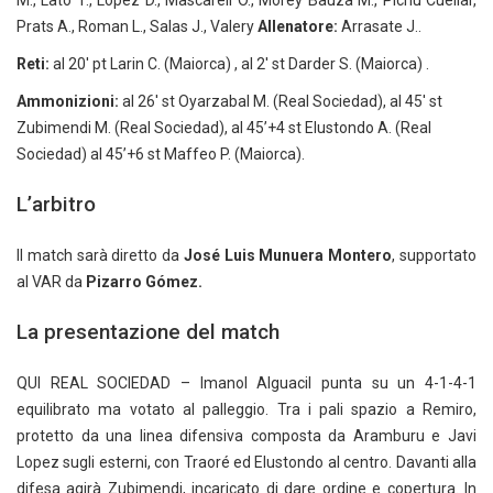
M., Lato T., Lopez D., Mascarell O., Morey Bauza M., Pichu Cuellar,
Prats A., Roman L., Salas J., Valery
Allenatore:
Arrasate J..
Reti:
al 20′ pt Larin C. (Maiorca) , al 2′ st Darder S. (Maiorca) .
Ammonizioni:
al 26′ st Oyarzabal M. (Real Sociedad), al 45′ st
Zubimendi M. (Real Sociedad), al 45’+4 st Elustondo A. (Real
Sociedad) al 45’+6 st Maffeo P. (Maiorca).
L’arbitro
Il match sarà diretto da
José Luis Munuera Montero
, supportato
al VAR da
Pizarro Gómez.
La presentazione del match
QUI REAL SOCIEDAD – Imanol Alguacil punta su un 4-1-4-1
equilibrato ma votato al palleggio. Tra i pali spazio a Remiro,
protetto da una linea difensiva composta da Aramburu e Javi
Lopez sugli esterni, con Traoré ed Elustondo al centro. Davanti alla
difesa agirà Zubimendi, incaricato di dare ordine e copertura. In