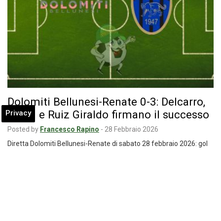
Dolomiti Bellunesi-Renate 0-3: Delcarro,
Anelli e Ruiz Giraldo firmano il successo
Privacy
Posted by
Francesco Rapino
-
28 Febbraio 2026
Diretta Dolomiti Bellunesi-Renate di sabato 28 febbraio 2026: gol
di Delcarro, Anelli e Ruiz Giraldo.…