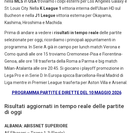
nella
MLS
in
USA
troviamo i colpi esterni per Los Angeles Galaxy e
St. Louis City. Nella
K League 1
vittoria interna dell’Ulsan HD sul
Bucheon e nella
J1 League
vittoria esterna per Okayama,
Kashima, Hiroshima e Machida.
Prima di andare a vedere i
risultati in tempo reale
delle partite
selezionate per oggi, ricordiamo i principali appuntamenti in
programma. In Serie A già in campo per lunch match Verona e
Como quindi alle ore 15 troviamo Cremonese-Pisa e Fiorentina-
Genoa, alle ore 18 trasferta della Roma a Parma e big match
Milan-Atalanta alle ore 20:45. Si giocano i playoff promozione in
Lega Pro e in Serie D. In Europa spicca Barcellona-Real Madrid di
Liga mentre in Premier League trasferta per Aston Villa e Arsenal.
PROGRAMMA PARTITE E DIRETTE DEL 10 MAGGIO 2026
Risultati aggiornati in tempo reale delle partite
di oggi
ALBANIA: ABISSNET SUPERIORE
AF Elbasani – Tirana 1-3 (Finale)