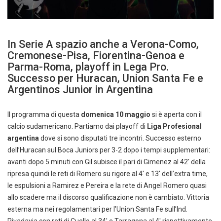
In Serie A spazio anche a Verona-Como,
Cremonese-Pisa, Fiorentina-Genoa e
Parma-Roma, playoff in Lega Pro.
Successo per Huracan, Union Santa Fe e
Argentinos Junior in Argentina
Il programma di questa
domenica 10 maggio
si è aperta con il
calcio sudamericano. Partiamo dai playoff di
Liga Profesional
argentina
dove si sono disputati tre incontri. Successo esterno
dell’Huracan sul Boca Juniors per 3-2 dopo i tempi supplementari:
avanti dopo 5 minuti con Gil subisce il pari di Gimenez al 42′ della
ripresa quindi le reti di Romero su rigore al 4′ e 13′ dell’extra time,
le espulsioni a Ramirez e Pereira e la rete di Angel Romero quasi
allo scadere ma il discorso qualificazione non è cambiato. Vittoria
esterna ma nei regolamentari per l’Union Santa Fe sull’Ind.
Rivadavia con reti di Cuello al 34′ e Tarragona al 4′ rispettivamente