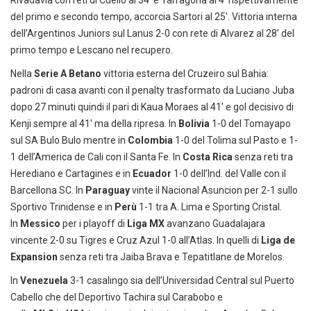
del primo e secondo tempo, accorcia Sartori al 25′. Vittoria interna
dell’Argentinos Juniors sul Lanus 2-0 con rete di Alvarez al 28′ del
primo tempo e Lescano nel recupero.
Nella
Serie A Betano
vittoria esterna del Cruzeiro sul Bahia:
padroni di casa avanti con il penalty trasformato da Luciano Juba
dopo 27 minuti quindi il pari di Kaua Moraes al 41′ e gol decisivo di
Kenji sempre al 41′ ma della ripresa. In
Bolivia
1-0 del Tomayapo
sul SA Bulo Bulo mentre in
Colombia
1-0 del Tolima sul Pasto e 1-
1 dell’America de Cali con il Santa Fe. In
Costa Rica
senza reti tra
Herediano e Cartagines e in
Ecuador
1-0 dell’Ind. del Valle con il
Barcellona SC. In
Paraguay
vinte il Nacional Asuncion per 2-1 sullo
Sportivo Trinidense e in
Perù
1-1 tra A. Lima e Sporting Cristal.
In
Messico
per i playoff di
Liga MX
avanzano Guadalajara
vincente 2-0 su Tigres e Cruz Azul 1-0 all’Atlas. In quelli di
Liga de
Expansion
senza reti tra Jaiba Brava e Tepatitlane de Morelos.
In
Venezuela
3-1 casalingo sia dell’Universidad Central sul Puerto
Cabello che del Deportivo Tachira sul Carabobo e