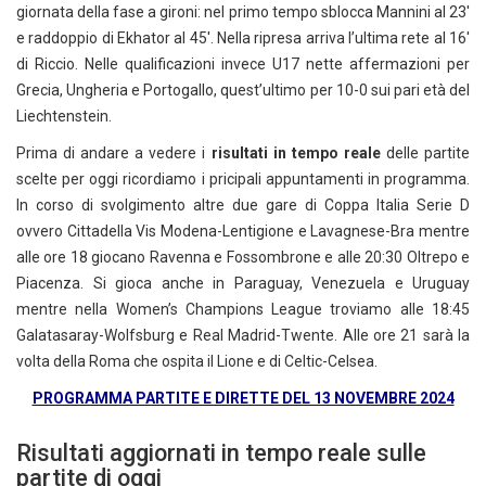
giornata della fase a gironi: nel primo tempo sblocca Mannini al 23′
e raddoppio di Ekhator al 45′. Nella ripresa arriva l’ultima rete al 16′
di Riccio. Nelle qualificazioni invece U17 nette affermazioni per
Grecia, Ungheria e Portogallo, quest’ultimo per 10-0 sui pari età del
Liechtenstein.
Prima di andare a vedere i
risultati in tempo reale
delle partite
scelte per oggi ricordiamo i pricipali appuntamenti in programma.
In corso di svolgimento altre due gare di Coppa Italia Serie D
ovvero Cittadella Vis Modena-Lentigione e Lavagnese-Bra mentre
alle ore 18 giocano Ravenna e Fossombrone e alle 20:30 Oltrepo e
Piacenza. Si gioca anche in Paraguay, Venezuela e Uruguay
mentre nella Women’s Champions League troviamo alle 18:45
Galatasaray-Wolfsburg e Real Madrid-Twente. Alle ore 21 sarà la
volta della Roma che ospita il Lione e di Celtic-Celsea.
PROGRAMMA PARTITE E DIRETTE DEL 13 NOVEMBRE 2024
Risultati aggiornati in tempo reale sulle
partite di oggi