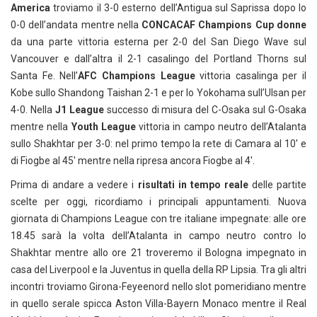
America
troviamo il 3-0 esterno dell’Antigua sul Saprissa dopo lo
0-0 dell’andata mentre nella
CONCACAF Champions Cup donne
da una parte vittoria esterna per 2-0 del San Diego Wave sul
Vancouver e dall’altra il 2-1 casalingo del Portland Thorns sul
Santa Fe. Nell’
AFC Champions League
vittoria casalinga per il
Kobe sullo Shandong Taishan 2-1 e per lo Yokohama sull’Ulsan per
4-0. Nella
J1 League
successo di misura del C-Osaka sul G-Osaka
mentre nella
Youth League
vittoria in campo neutro dell’Atalanta
sullo Shakhtar per 3-0: nel primo tempo la rete di Camara al 10′ e
di Fiogbe al 45′ mentre nella ripresa ancora Fiogbe al 4′.
Prima di andare a vedere i
risultati in tempo reale
delle partite
scelte per oggi, ricordiamo i principali appuntamenti. Nuova
giornata di Champions League con tre italiane impegnate: alle ore
18.45 sarà la volta dell’Atalanta in campo neutro contro lo
Shakhtar mentre allo ore 21 troveremo il Bologna impegnato in
casa del Liverpool e la Juventus in quella della RP Lipsia. Tra gli altri
incontri troviamo Girona-Feyeenord nello slot pomeridiano mentre
in quello serale spicca Aston Villa-Bayern Monaco mentre il Real