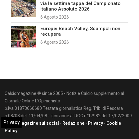
via la settima tappa del Campionato
Italiano Assoluto 2026
6 Agosto 2026
Europei Beach Volley, Scampoli non
recupera
6 Agosto 2026
Calciomagazine ® since 2005 - Notizie Calcio supplemento al
Giornale Online L'Opinionista
p.iva 01873660680 Testata giornalistica Reg. Trib. di Pescara
n.08/08 dell'11/04/08 - Iscrizione al ROC n°17982 del 17/02/2009
Privacy
Calciomagazine sui social
-
Redazione
-
Privacy
-
Cookie
Policy