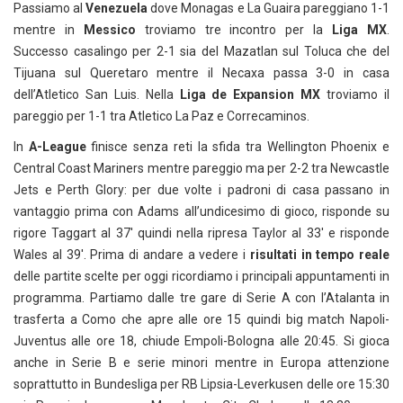
Passiamo al
Venezuela
dove Monagas e La Guaira pareggiano 1-1
mentre in
Messico
troviamo tre incontro per la
Liga MX
.
Successo casalingo per 2-1 sia del Mazatlan sul Toluca che del
Tijuana sul Queretaro mentre il Necaxa passa 3-0 in casa
dell’Atletico San Luis. Nella
Liga de Expansion MX
troviamo il
pareggio per 1-1 tra Atletico La Paz e Correcaminos.
In
A-League
finisce senza reti la sfida tra Wellington Phoenix e
Central Coast Mariners mentre pareggio ma per 2-2 tra Newcastle
Jets e Perth Glory: per due volte i padroni di casa passano in
vantaggio prima con Adams all’undicesimo di gioco, risponde su
rigore Taggart al 37′ quindi nella ripresa Taylor al 33′ e risponde
Wales al 39′. Prima di andare a vedere i
risultati in tempo reale
delle partite scelte per oggi ricordiamo i principali appuntamenti in
programma. Partiamo dalle tre gare di Serie A con l’Atalanta in
trasferta a Como che apre alle ore 15 quindi big match Napoli-
Juventus alle ore 18, chiude Empoli-Bologna alle 20:45. Si gioca
anche in Serie B e serie minori mentre in Europa attenzione
soprattutto in Bundesliga per RB Lipsia-Leverkusen delle ore 15:30