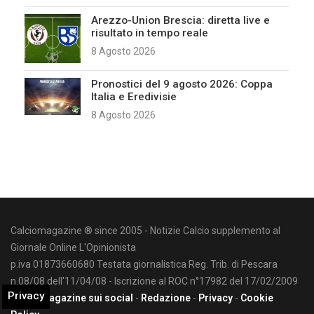
Arezzo-Union Brescia: diretta live e
risultato in tempo reale
8 Agosto 2026
Pronostici del 9 agosto 2026: Coppa
Italia e Eredivisie
8 Agosto 2026
Calciomagazine ® since 2005 - Notizie Calcio supplemento al
Giornale Online L'Opinionista
p.iva 01873660680 Testata giornalistica Reg. Trib. di Pescara
n.08/08 dell'11/04/08 - Iscrizione al ROC n°17982 del 17/02/2009
Privacy
Calciomagazine sui social
-
Redazione
-
Privacy
-
Cookie