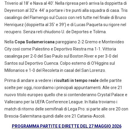
Triverio al 18′ e Nava al 40′. Nella ripresa però arriva la doppietta di
Deyevrson al 32’e 44′ a portare i tre punti alla squadra di casa. Tris
casalingo del Flamengo sul Cusco con reti tutte nel finale di Bruno
Henriquez (doppietta al 35′ e 39′) e di Lucas Paqueta su rigore nel
recupero. Senza reti chiudono U. de Deportes e Tolima.
Nella
Copa Sudamericana
pareggiano 2-2 Gremo e Montevideo
City così come Palestino e Deportivo Riestra ma 1-1. Vittoria
casalinga per 2-0 del Sao Paulo sul Boston River e per 3-0 del
Santos sul Deportivo Cuenca. Colpo esterno di O’Higgins sul
Millonarios e 1-0 del Recoleta in casal del San Lorenzo.
Prima di andare a vedere i
risultati in tempo reale
delle partite
scelte per oggi, ricordiamo i principali appuntamenti. Alle ore 21
nuovo titolo europeo quello che si contenderanno Crystal Palace e
Vallecano per la UEFA Conference League. In Italia troviamo i
match di ritorno delle semifinali di Lega Pro: si parte alle ore 20 con
Brescia-Salernitana quindi dalle ore 21 Catania-Ascoli.
PROGRAMMA PARTITE E DIRETTE DEL 27 MAGGIO 2026