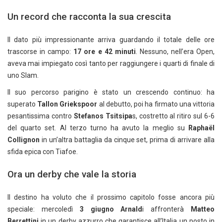
Un record che racconta la sua crescita
Il dato più impressionante arriva guardando il totale delle ore
trascorse in campo:
17 ore e 42 minuti
. Nessuno, nell’era Open,
aveva mai impiegato così tanto per raggiungere i quarti di finale di
uno Slam.
Il suo percorso parigino è stato un crescendo continuo: ha
superato
Tallon Griekspoor
al debutto, poi ha firmato una vittoria
pesantissima contro
Stefanos Tsitsipa
s, costretto al ritiro sul 6-6
del quarto set. Al terzo turno ha avuto la meglio su
Raphaël
Collignon
in un’altra battaglia da cinque set, prima di arrivare alla
sfida epica con Tiafoe.
Ora un derby che vale la storia
Il destino ha voluto che il prossimo capitolo fosse ancora più
speciale: mercoledì
3 giugno Arnald
i affronterà
Matteo
Berrettini
in un derby azzurro che garantisce all’Italia un posto in