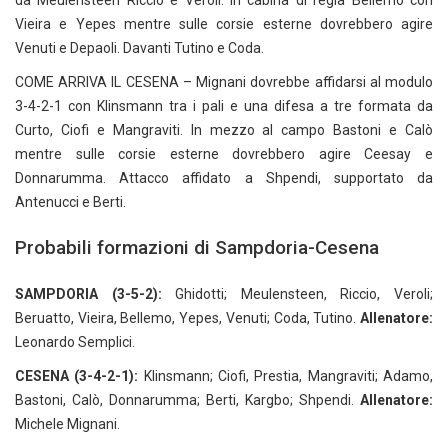
da Meulensteen Riccio e Veroli. In cabina di regia Bellemo con
Vieira e Yepes mentre sulle corsie esterne dovrebbero agire
Venuti e Depaoli. Davanti Tutino e Coda.
COME ARRIVA IL CESENA – Mignani dovrebbe affidarsi al modulo
3-4-2-1 con Klinsmann tra i pali e una difesa a tre formata da
Curto, Ciofi e Mangraviti. In mezzo al campo Bastoni e Calò
mentre sulle corsie esterne dovrebbero agire Ceesay e
Donnarumma. Attacco affidato a Shpendi, supportato da
Antenucci e Berti.
Probabili formazioni di Sampdoria-Cesena
SAMPDORIA (3-5-2):
Ghidotti; Meulensteen, Riccio, Veroli;
Beruatto, Vieira, Bellemo, Yepes, Venuti; Coda, Tutino.
Allenatore:
Leonardo Semplici.
CESENA (3-4-2-1):
Klinsmann; Ciofi, Prestia, Mangraviti; Adamo,
Bastoni, Calò, Donnarumma; Berti, Kargbo; Shpendi.
Allenatore:
Michele Mignani.