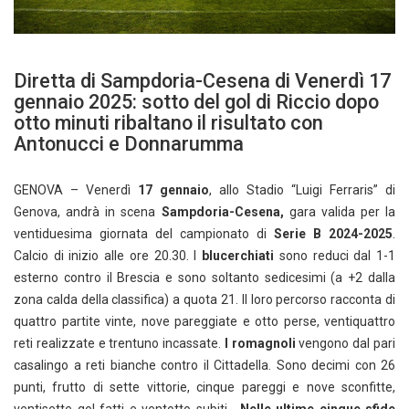
Diretta di Sampdoria-Cesena di Venerdì 17
gennaio 2025: sotto del gol di Riccio dopo
otto minuti ribaltano il risultato con
Antonucci e Donnarumma
GENOVA – Venerdì
17 gennaio
, allo Stadio “Luigi Ferraris” di
Genova, andrà in scena
Sampdoria-Cesena,
gara valida per la
ventiduesima giornata del campionato di
Serie B 2024-2025
.
Calcio di inizio alle ore 20.30. I
blucerchiati
sono reduci dal 1-1
esterno contro il Brescia e sono soltanto sedicesimi (a +2 dalla
zona calda della classifica) a quota 21. Il loro percorso racconta di
quattro partite vinte, nove pareggiate e otto perse, ventiquattro
reti realizzate e trentuno incassate.
I romagnoli
vengono dal pari
casalingo a reti bianche contro il Cittadella. Sono decimi con 26
punti, frutto di sette vittorie, cinque pareggi e nove sconfitte,