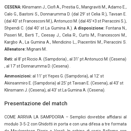
CESENA:
Klinsmann J., Ciofi A., Prestia G., Mangraviti M., Adamo E.,
Calo G., Bastoni S., Donnarumma D. (dal 29′ st Celia R.), Tavsan E.
(dal 40′ st Francesconi M.), Antonucci M. (dal 45’+3 st Pieraccini S.),
Shpendi C. (dal 40′ st La Gumina A.).
A disposizione:
Fontana N.,
Pisseri M., Berti T., Ceesay J., Celia R., Curto M., Francesconi M.,
Kargbo A., La Gumina A., Mendicino L., Piacentini M., Pieraccini S.
Allenatore:
Mignani M..
Reti:
al 8′ pt Riccio A. (Sampdoria) , al 31′ pt Antonucci M. (Cesena)
, al 17′ st Donnarumma D. (Cesena) .
Ammonizioni:
al 11′ pt Yepes G. (Sampdoria), al 12′ st
Akinsanmiro E. (Sampdoria) al 25′ pt Tavsan E. (Cesena), al 43′ st
Klinsmann J. (Cesena), al 43′ st La Gumina A. (Cesena).
Presentazione del match
COME ARRIVA LA SAMPDORIA – Semplici dovrebbe affidarsi al
modulo 3-5-2 con Ghidotti in porta e con una difesa a tre formata