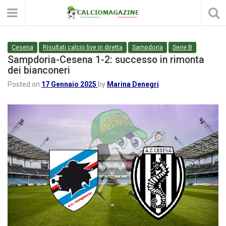
Cesena
Risultati calcio live in diretta
Sampdoria
Serie B
Sampdoria-Cesena 1-2: successo in rimonta
dei bianconeri
Posted on
17 Gennaio 2025
by
Marina Denegri