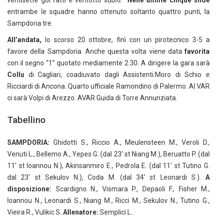
ventisette gol fatti e ventotto subiti.
Nelle ultime cinque sfide
entrambe le squadre hanno ottenuto soltanto quattro punti, la
Sampdoria tre.
All’andata,
lo scorso 20 ottobre, finì con un pirotecnico 3-5 a
favore della Sampdoria. Anche questa volta viene data
favorita
con il segno “1” quotato mediamente 2.30. A dirigere la gara sarà
Collu
di Cagliari, coadiuvato dagli Assistenti:Moro di Schio e
Ricciardi di Ancona. Quarto ufficiale Ramondino di Palermo. Al VAR
ci sarà Volpi di Arezzo. AVAR Guida di Torre Annunziata.
Tabellino
SAMPDORIA:
Ghidotti S., Riccio A., Meulensteen M., Veroli D.,
Venuti L., Bellemo A., Yepes G. (dal 23′ st Niang M.), Beruatto P. (dal
11′ st Ioannou N.), Akinsanmiro E., Pedrola E. (dal 11′ st Tutino G.
dal 23′ st Sekulov N.), Coda M. (dal 34′ st Leonardi S.).
A
disposizione:
Scardigno N., Vismara P., Depaoli F., Fisher M.,
Ioannou N., Leonardi S., Niang M., Ricci M., Sekulov N., Tutino G.,
Vieira R., Vulikic S.
Allenatore:
Semplici L..