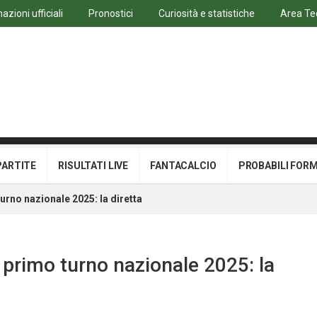
azioni ufficiali
Pronostici
Curiosità e statistiche
Area Te
PARTITE
RISULTATI LIVE
FANTACALCIO
PROBABILI FOR
turno nazionale 2025: la diretta
l primo turno nazionale 2025: la