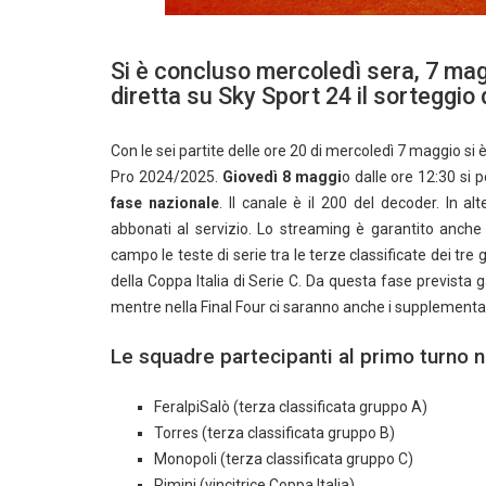
Si è concluso mercoledì sera, 7 magg
diretta su Sky Sport 24 il sorteggio 
Con le sei partite delle ore 20 di mercoledì 7 maggio si è
Pro 2024/2025.
Giovedì 8 maggi
o dalle ore 12:30 si 
fase nazionale
. Il canale è il 200 del decoder. In a
abbonati al servizio. Lo streaming è garantito anche 
campo le teste di serie tra le terze classificate dei tre 
della Coppa Italia di Serie C. Da questa fase prevista g
mentre nella Final Four ci saranno anche i supplementari
Le squadre partecipanti al primo turno n
FeralpiSalò (terza classificata gruppo A)
Torres (terza classificata gruppo B)
Monopoli (terza classificata gruppo C)
Rimini (vincitrice Coppa Italia)