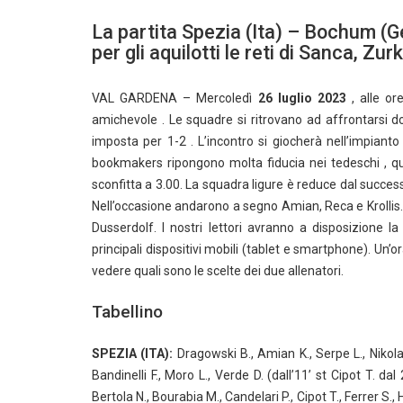
La partita Spezia (Ita) – Bochum (Ge
per gli aquilotti le reti di Sanca, Z
VAL GARDENA – Mercoledì
26 luglio 2023
, alle or
amichevole . Le squadre si ritrovano ad affrontarsi d
imposta per 1-2 . L’incontro si giocherà nell’impiant
bookmakers ripongono molta fiducia nei tedeschi , quo
sconfitta a 3.00. La squadra ligure è reduce dal success
Nell’occasione andarono a segno Amian, Reca e Krollis. 
Dusserdolf. I nostri lettori avranno a disposizione l
principali dispositivi mobili (tablet e smartphone). Un’o
vedere quali sono le scelte dei due allenatori.
Tabellino
SPEZIA (ITA):
Dragowski B., Amian K., Serpe L., Nikolao
Bandinelli F., Moro L., Verde D. (dall’11’ st Cipot T. dal
Bertola N., Bourabia M., Candelari P., Cipot T., Ferrer S., 