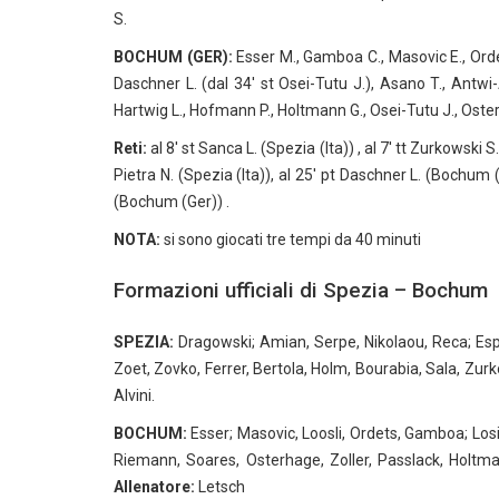
S.
BOCHUM (GER):
Esser M., Gamboa C., Masovic E., Ordets 
Daschner L. (dal 34′ st Osei-Tutu J.), Asano T., Antwi-
Hartwig L., Hofmann P., Holtmann G., Osei-Tutu J., Osterh
Reti:
al 8′ st Sanca L. (Spezia (Ita)) , al 7′ tt Zurkowski S.
Pietra N. (Spezia (Ita)), al 25′ pt Daschner L. (Bochum 
(Bochum (Ger)) .
NOTA:
si sono giocati tre tempi da 40 minuti
Formazioni ufficiali di Spezia – Bochum
SPEZIA:
Dragowski; Amian, Serpe, Nikolaou, Reca; Esp
Zoet, Zovko, Ferrer, Bertola, Holm, Bourabia, Sala, Zurko
Alvini.
BOCHUM:
Esser; Masovic, Loosli, Ordets, Gamboa; Losi
Riemann, Soares, Osterhage, Zoller, Passlack, Holtma
Allenatore:
Letsch