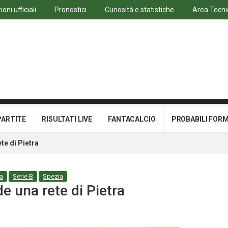
oni ufficiali
Pronostici
Curiosità e statistiche
Area Tecni
PARTITE
RISULTATI LIVE
FANTACALCIO
PROBABILI FOR
te di Pietra
ta
Serie B
Spezia
e una rete di Pietra