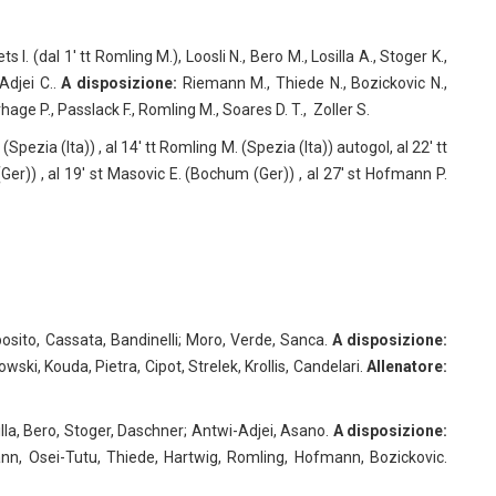
I. (dal 1′ tt Romling M.), Loosli N., Bero M., Losilla A., Stoger K.,
Adjei C..
A disposizione:
Riemann M., Thiede N., Bozickovic N.,
age P., Passlack F., Romling M., Soares D. T., Zoller S.
 (Spezia (Ita)) , al 14′ tt Romling M. (Spezia (Ita)) autogol, al 22′ tt
(Ger)) , al 19′ st Masovic E. (Bochum (Ger)) , al 27′ st Hofmann P.
osito, Cassata, Bandinelli; Moro, Verde, Sanca.
A disposizione:
wski, Kouda, Pietra, Cipot, Strelek, Krollis, Candelari.
Allenatore:
lla, Bero, Stoger, Daschner; Antwi-Adjei, Asano.
A disposizione:
nn, Osei-Tutu, Thiede, Hartwig, Romling, Hofmann, Bozickovic.