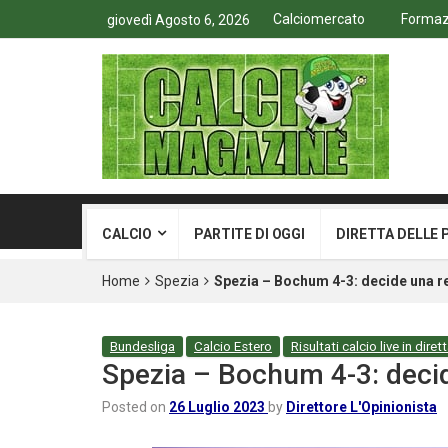
Calciomercato
Formazi
giovedì Agosto 6, 2026
CALCIO
PARTITE DI OGGI
DIRETTA DELLE 
Home
Spezia
Spezia – Bochum 4-3: decide una re
Bundesliga
Calcio Estero
Risultati calcio live in diret
Spezia – Bochum 4-3: decid
Posted on
26 Luglio 2023
by
Direttore L'Opinionista