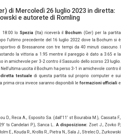
r) di Mercoledì 26 luglio 2023 in diretta:
urkowski e autorete di Romling
e 18:00 lo
Spezia
(Ita) riceverà il
Bochum
(Ger) per la partita
opo l’ultimo precedente del 16 luglio 2022 dove la Bochum si è
o sportivo di Bressanone con tre tempi da 40 minuti ciascuno. I
tando la vittoria a 1.95 mentre il pareggio è dato a 3.65 e la
o in amichevole per 3-2 contro il Sassuolo dello scorso 23 luglio.
Nell’ultima uscita il Bochum ha perso 3-1 in amichevole contro il
a
diretta testuale
di questa partita sul proprio computer e sui
ra prima circa invece saranno disponibili le
formazioni ufficiali
e
u D., Reca A., Esposito Sa. (dall’11’ st Bourabia M.), Cassata F.,
 29′ ts Candelari P.), Sanca L..
A disposizione:
Zoet J., Zovko P,
Holm E., Kouda R., Krollis R., Pietra N., Sala J., Strelec D., Zurkowski