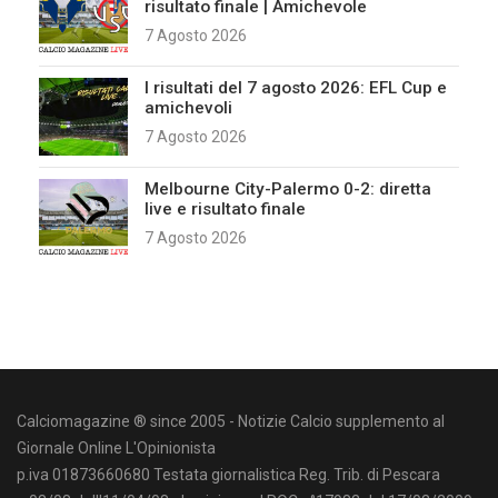
risultato finale | Amichevole
7 Agosto 2026
I risultati del 7 agosto 2026: EFL Cup e
amichevoli
7 Agosto 2026
Melbourne City-Palermo 0-2: diretta
live e risultato finale
7 Agosto 2026
Calciomagazine ® since 2005 - Notizie Calcio supplemento al
Giornale Online L'Opinionista
p.iva 01873660680 Testata giornalistica Reg. Trib. di Pescara