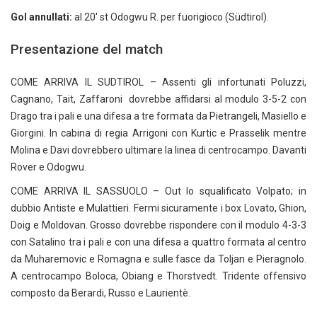
Gol annullati:
al 20′ st Odogwu R. per fuorigioco (Südtirol).
Presentazione del match
COME ARRIVA IL SUDTIROL – Assenti gli infortunati Poluzzi,
Cagnano, Tait, Zaffaroni dovrebbe affidarsi al modulo 3-5-2 con
Drago tra i pali e una difesa a tre formata da Pietrangeli, Masiello e
Giorgini. In cabina di regia Arrigoni con Kurtic e Prasselik mentre
Molina e Davi dovrebbero ultimare la linea di centrocampo. Davanti
Rover e Odogwu.
COME ARRIVA IL SASSUOLO – Out lo squalificato Volpato; in
dubbio Antiste e Mulattieri. Fermi sicuramente i box Lovato, Ghion,
Doig e Moldovan. Grosso dovrebbe rispondere con il modulo 4-3-3
con Satalino tra i pali e con una difesa a quattro formata al centro
da Muharemovic e Romagna e sulle fasce da Toljan e Pieragnolo.
A centrocampo Boloca, Obiang e Thorstvedt. Tridente offensivo
composto da Berardi, Russo e Laurientè.