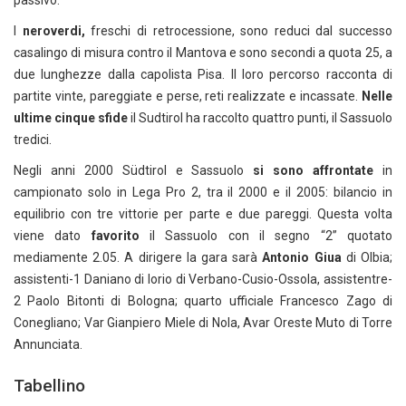
passivo.
I
neroverdi,
freschi di retrocessione, sono reduci dal successo
casalingo di misura contro il Mantova e sono secondi a quota 25, a
due lunghezze dalla capolista Pisa. Il loro percorso racconta di
partite vinte, pareggiate e perse, reti realizzate e incassate.
Nelle
ultime cinque sfide
il Sudtirol ha raccolto quattro punti, il Sassuolo
tredici.
Negli anni 2000 Südtirol e Sassuolo
si sono affrontate
in
campionato solo in Lega Pro 2, tra il 2000 e il 2005: bilancio in
equilibrio con tre vittorie per parte e due pareggi. Questa volta
viene dato
favorito
il Sassuolo con il segno “2” quotato
mediamente 2.05. A dirigere la gara sarà
Antonio Giua
di Olbia;
assistenti-1 Daniano di Iorio di Verbano-Cusio-Ossola, assistentre-
2 Paolo Bitonti di Bologna; quarto ufficiale Francesco Zago di
Conegliano; Var Gianpiero Miele di Nola, Avar Oreste Muto di Torre
Annunciata.
Tabellino