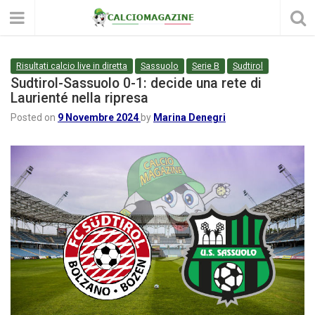
Risultati calcio live in diretta
Sassuolo
Serie B
Sudtirol
Sudtirol-Sassuolo 0-1: decide una rete di
Laurienté nella ripresa
Posted on
9 Novembre 2024
by
Marina Denegri