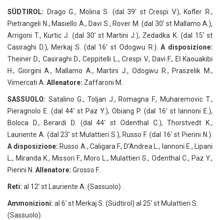
SÜDTIROL:
Drago G., Molina S. (dal 39′ st Crespi V.), Kofler R.,
Pietrangeli N., Masiello A., Davi S., Rover M. (dal 30′ st Mallamo A.),
Arrigoni T., Kurtic J. (dal 30′ st Martini J.), Zedadka K. (dal 15′ st
Casiraghi D.), Merkaj S. (dal 16′ st Odogwu R.).
A disposizione:
Theiner D., Casiraghi D., Ceppitelli L., Crespi V., Davi F., El Kaouakibi
H., Giorgini A., Mallamo A., Martini J., Odogwu R., Praszelik M.,
Vimercati A.
Allenatore:
Zaffaroni M..
SASSUOLO:
Satalino G., Toljan J., Romagna F., Muharemovic T.,
Pieragnolo E. (dal 44′ st Paz Y.), Obiang P. (dal 16′ st Iannoni E.),
Boloca D., Berardi D. (dal 44′ st Odenthal C.), Thorstvedt K.,
Lauriente A. (dal 23′ st Mulattieri S.), Russo F. (dal 16′ st Pierini N.).
A disposizione:
Russo A., Caligara F., D’Andrea L., Iannoni E., Lipani
L., Miranda K., Missori F., Moro L., Mulattieri S., Odenthal C., Paz Y.,
Pierini N.
Allenatore:
Grosso F..
Reti:
al 12′ st Lauriente A. (Sassuolo) .
Ammonizioni:
al 6′ st Merkaj S. (Südtirol) al 25′ st Mulattieri S.
(Sassuolo).