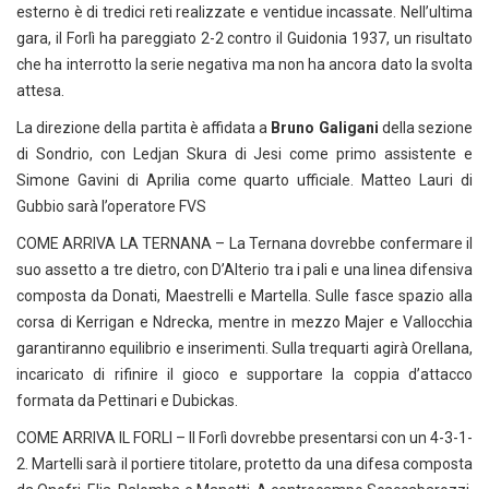
esterno è di tredici reti realizzate e ventidue incassate. Nell’ultima
gara, il Forlì ha pareggiato 2-2 contro il Guidonia 1937, un risultato
che ha interrotto la serie negativa ma non ha ancora dato la svolta
attesa.
La direzione della partita è affidata a
Bruno Galigani
della sezione
di Sondrio, con Ledjan Skura di Jesi come primo assistente e
Simone Gavini di Aprilia come quarto ufficiale. Matteo Lauri di
Gubbio sarà l’operatore FVS
COME ARRIVA LA TERNANA – La Ternana dovrebbe confermare il
suo assetto a tre dietro, con D’Alterio tra i pali e una linea difensiva
composta da Donati, Maestrelli e Martella. Sulle fasce spazio alla
corsa di Kerrigan e Ndrecka, mentre in mezzo Majer e Vallocchia
garantiranno equilibrio e inserimenti. Sulla trequarti agirà Orellana,
incaricato di rifinire il gioco e supportare la coppia d’attacco
formata da Pettinari e Dubickas.
COME ARRIVA IL FORLI – Il Forlì dovrebbe presentarsi con un 4-3-1-
2. Martelli sarà il portiere titolare, protetto da una difesa composta