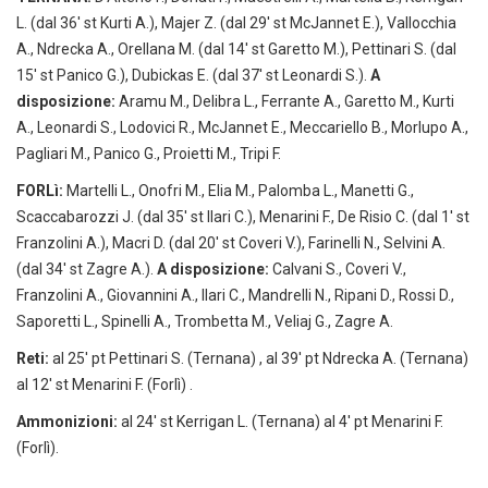
L. (dal 36′ st Kurti A.), Majer Z. (dal 29′ st McJannet E.), Vallocchia
A., Ndrecka A., Orellana M. (dal 14′ st Garetto M.), Pettinari S. (dal
15′ st Panico G.), Dubickas E. (dal 37′ st Leonardi S.).
A
disposizione:
Aramu M., Delibra L., Ferrante A., Garetto M., Kurti
A., Leonardi S., Lodovici R., McJannet E., Meccariello B., Morlupo A.,
Pagliari M., Panico G., Proietti M., Tripi F.
FORLì:
Martelli L., Onofri M., Elia M., Palomba L., Manetti G.,
Scaccabarozzi J. (dal 35′ st Ilari C.), Menarini F., De Risio C. (dal 1′ st
Franzolini A.), Macri D. (dal 20′ st Coveri V.), Farinelli N., Selvini A.
(dal 34′ st Zagre A.).
A disposizione:
Calvani S., Coveri V.,
Franzolini A., Giovannini A., Ilari C., Mandrelli N., Ripani D., Rossi D.,
Saporetti L., Spinelli A., Trombetta M., Veliaj G., Zagre A.
Reti:
al 25′ pt Pettinari S. (Ternana) , al 39′ pt Ndrecka A. (Ternana)
al 12′ st Menarini F. (Forlì) .
Ammonizioni:
al 24′ st Kerrigan L. (Ternana) al 4′ pt Menarini F.
(Forlì).