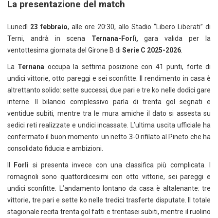
La presentazione del match
Lunedì
23 febbraio
, alle ore 20:30, allo Stadio “Libero Liberati” di
Terni, andrà in scena
Ternana-Forlì,
gara valida per la
ventottesima giornata del Girone B di
Serie C 2025-2026
.
La
Ternana
occupa la settima posizione con 41 punti, forte di
undici vittorie, otto pareggi e sei sconfitte. Il rendimento in casa è
altrettanto solido: sette successi, due pari e tre ko nelle dodici gare
interne. Il bilancio complessivo parla di trenta gol segnati e
ventidue subiti, mentre tra le mura amiche il dato si assesta su
sedici reti realizzate e undici incassate. L’ultima uscita ufficiale ha
confermato il buon momento: un netto 3-0 rifilato al Pineto che ha
consolidato fiducia e ambizioni.
Il
Forlì
si presenta invece con una classifica più complicata. I
romagnoli sono quattordicesimi con otto vittorie, sei pareggi e
undici sconfitte. L’andamento lontano da casa è altalenante: tre
vittorie, tre pari e sette ko nelle tredici trasferte disputate. Il totale
stagionale recita trenta gol fatti e trentasei subiti, mentre il ruolino