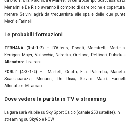
da Onofri, Elia, Palomba e Manetti. A centrocampo Scaccabarozzi,
Menarini e De Risio avranno il compito di dare ordine e copertura,
mentre Selvini agirà da trequartista alle spalle delle due punte
Macrì e Farinelli.
Le probabili formazioni
TERNANA (3-4-1-2)
– D’Alterio, Donati, Maestrelli, Martella,
Kerrigan, Majer, Vallocchia, Ndrecka, Orellana, Pettinari, Dubickas
Allenatore:
Liverani.
FORLI’ (4-3-1-2) –
Martelli, Onofri, Elia, Palomba, Manetti,
Scaccabarozzi, Menarini, De Risio, Selvini, Macrì, Farinelli
Allenatore: Miramari.
Dove vedere la partita in TV e streaming
La gara sarà visibile su Sky Sport Calcio (canale 253 satellite). In
streaming su SkyGo e NOW.