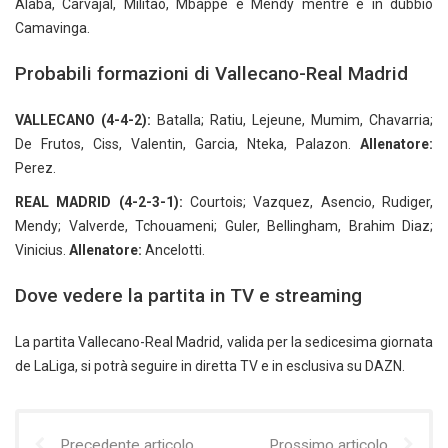
Alaba, Carvajal, Militao, Mbappe e Mendy mentre è in dubbio
Camavinga.
Probabili formazioni di Vallecano-Real Madrid
VALLECANO
(4-4-2):
Batalla; Ratiu, Lejeune, Mumim, Chavarria;
De Frutos, Ciss, Valentin, Garcia, Nteka, Palazon.
Allenatore:
Perez.
REAL MADRID
(4-2-3-1):
Courtois; Vazquez, Asencio, Rudiger,
Mendy; Valverde, Tchouameni; Guler, Bellingham, Brahim Diaz;
Vinicius.
Allenatore:
Ancelotti.
Dove vedere la partita in TV e streaming
La partita Vallecano-Real Madrid, valida per la sedicesima giornata
de LaLiga, si potrà seguire in diretta TV e in esclusiva su DAZN.
Precedente articolo
Prossimo articolo