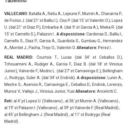
Tabellino
VALLECANO:
Batalla A., Ratiu A., Lejeune F., Mumin A., Chavarria P.,
de Frutos J. (dal 21′ st Balliu I.), Ciss P. (dal 15′ st Valentin O.), Lopez
U. (dal 21′ st Diaz P.), Embarba A. (dal 9′ st Garcia A.), Nteka R. (dal
15′ st Camello S.), Palazon I..
A disposizione:
Cardenas D., Balliu I.,
Camello S., Diaz P., Garcia A., Guardiola S., Gumbau G., Hernandez
A., Montiel J., Pacha, Trejo O., Valentin O.
Allenatore:
Perez I..
REAL MADRID:
Courtois T., Lucas (dal 34′ st Ceballos D.),
Tchouameni A., Rudiger A., Garcia F., Diaz B. (dal 18′ st Vinicius
Junior), Valverde F., Modric L. (dal 27′ st Camavinga E.), Bellingham
J., Rodrygo, Guler A. (dal 34′ st Endrick).
A disposizione:
Lunin A.,
Mestre S., Asencio R., Camavinga E., Ceballos D., Endrick, Lorenzo,
Munoz V., Vallejo J., Vinicius Junior, Yusi
Allenatore:
Ancelotti C..
Reti:
al 4′ pt Lopez U. (Vallecano) , al 36′ pt Mumin A. (Vallecano) ,
al 19′ st Palazon I. (Vallecano) , al 39′ pt Valverde F. (Real Madrid) ,
al 45′ pt Bellingham J. (Real Madrid) , al 11′ st Rodrygo (Real
Madrid) .