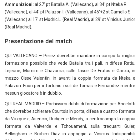
Ammonizioni:
al 27′ pt Batalla A. (Vallecano), al 34′ pt Nteka R.
(Vallecano), al 44′ pt Palazon I. (Vallecano), al 45’+2 st Camello S.
(Vallecano) al 17′ st Modric L. (Real Madrid), al 29′ st Vinicius Junior
(Real Madrid).
Presentazione del match
QUI VALLECANO – Perez dovrebbe mandare in campo la miglior
formazione possibile che vede Batalla tra i pali, in difesa Ratiu,
Lejeune, Mumim e Chavarria, sulle fasce De Frutos e Garcia, in
mezzo Cisse Valentin, in avanti la coppia formata da Nteka e
Palazon. Fuori per infortunio i soli de Tomas e Fernandez mentre
nessun giocatore è in dubbio.
QUI REAL MADRID – Pochissimi dubbi di formazione per Ancelotti
che dovrebbe schierare Courtois in porta, difesa a quattro formata
da Vazquez, Asencio, Rudiger e Mendy, a centrocampo la coppia
formata da Valverde e Tchouameni, sulla trequarti Guler,
Bellingham e Brahim Diaz in appoggio a Vinicius. Indisponibili