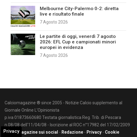
Melbourne City-Palermo 0-2: diretta
live e risultato finale
7 Agosto 2026
Le partite di oggi, venerdì 7 agosto
2026: EFL Cup e campionati minori
europei in evidenza
7 Agosto 2026
Calciomagazine ® since 2005 - Notizie Calcio supplemento al
Giornale Online L'Opinionista
p.iva 01873660680 Testata giornalistica Reg. Trib. di Pescara
n.08/08 dell'11/04/08 - Iscrizione al ROC n°17982 del 17/02/2009
Privacy
Calciomagazine sui social
-
Redazione
-
Privacy
-
Cookie