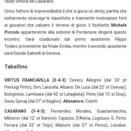
facile vittoria del Casarano.
Unico fattore di imprevedibilità è che si gioca un derby, partita che
solitamente stravolge le classifiche e trasmette motivazioni forti
ai giocatori che calcano il terreno di gioco. Il fischietto
Michele
Piccolo
appartenente alla sezione di Pordenone dirigerà questo
incontro. Sarà coadiuvato dal primo assistente Filippo
Todaro proveniente da Finale Emilia, mentre il secondo assistente
sarà Davide Salinelli di Genova.
Tabellino
VIRTUS FRANCAVILLA (3-4-3)
: Cevers; Allegrini (dal 33′ pt
Pierluigi Pinto), Sirri, Lanzolla; Albano; De Luca (dal 22′ st Ceesay),
Bolognese, Lambiase (dal 42′ st Latagliata); Pinto (dal 15′ st Diop),
Sosa, Gjonaj (dal 37′ st Baglivo).
Allenatore:
Coletti
CASARANO (3-4-3):
Fernandes; Morales, Guastamacchia,
Milicevic (dal 12′ st Barone); Cajazzo, D’Alena, Logoluso, G. Pinto;
Ferrara (dal 32′ st Teijo), Malcore (dal 37′ st Perez), Loiodice.