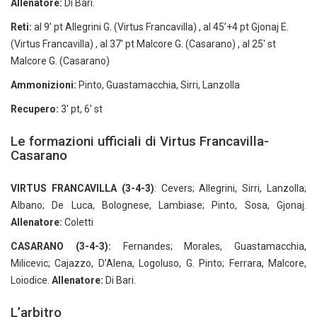
Allenatore:
Di Bari.
Reti:
al 9′ pt Allegrini G. (Virtus Francavilla) , al 45’+4 pt Gjonaj E.
(Virtus Francavilla) , al 37′ pt Malcore G. (Casarano) , al 25′ st
Malcore G. (Casarano)
Ammonizioni:
Pinto, Guastamacchia, Sirri, Lanzolla
Recupero:
3′ pt, 6′ st
Le formazioni ufficiali di Virtus Francavilla-
Casarano
VIRTUS FRANCAVILLA (3-4-3)
: Cevers; Allegrini, Sirri, Lanzolla;
Albano; De Luca, Bolognese, Lambiase; Pinto, Sosa, Gjonaj.
Allenatore:
Coletti
CASARANO (3-4-3):
Fernandes; Morales, Guastamacchia,
Milicevic; Cajazzo, D’Alena, Logoluso, G. Pinto; Ferrara, Malcore,
Loiodice.
Allenatore:
Di Bari.
L’arbitro