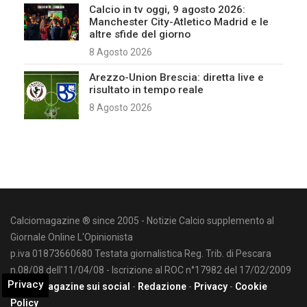
Calcio in tv oggi, 9 agosto 2026:
Manchester City-Atletico Madrid e le
altre sfide del giorno
8 Agosto 2026
Arezzo-Union Brescia: diretta live e
risultato in tempo reale
8 Agosto 2026
Calciomagazine ® since 2005 - Notizie Calcio supplemento al
Giornale Online L'Opinionista
p.iva 01873660680 Testata giornalistica Reg. Trib. di Pescara
n.08/08 dell'11/04/08 - Iscrizione al ROC n°17982 del 17/02/2009
Privacy
Calciomagazine sui social
-
Redazione
-
Privacy
-
Cookie
Policy