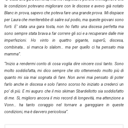
le condizioni potevano migliorare con le discese e avevo già notato
Blanc in prova, sapevo che poteva fare una grande prova. Mi dispiace
per Laura che meriterebbe di salire sul podio, ma queste giovani sono
forti. E’ stata una gara tosta, non ho fatto una discesa perfetta ma
sono sempre stata brava a far correre gli sci e a recuperare dalle mie
imperfezioni. Ho vinto in quattro gigante, superG, discesa,
combinata… sì manca lo slalom… ma per quello ci ha pensato mia
mamma”.
“Inizio a rendermi conto di cosa voglia dire vincere così tanto. Sono
molto soddisfatta, mi dico sempre che sto ottenenedo molto più di
quanto mi sia mai sognata di fare. Non avrei mai pensato di poter
farlo anche in discesa e solo l’anno scorso ho iniziato a crederci un
po’ di più. E mi auguro che il mio skiman Sbardellotto sia soddisfatto
di me. Sì, miglioro ancora il mio record di longevità, ma attenzione a
Vonn… ha tanto coraggio nel tornare a gareggiare in queste
condizioni, ma è davvero pericolosa”.