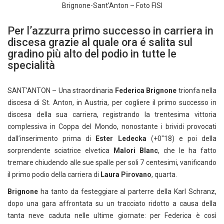
Brignone-Sant’Anton – Foto FISI
Per l’azzurra primo successo in carriera in
discesa grazie al quale ora é salita sul
gradino più alto del podio in tutte le
specialità
SANT’ANTON – Una straordinaria
Federica Brignone
trionfa nella
discesa di St. Anton, in Austria, per cogliere il primo successo in
discesa della sua carriera, registrando la trentesima vittoria
complessiva in Coppa del Mondo, nonostante i brividi provocati
dall’inserimento prima di
Ester Ledecka
(+0″18) e poi della
sorprendente sciatrice elvetica
Malori Blanc
, che le ha fatto
tremare chiudendo alle sue spalle per soli 7 centesimi, vanificando
il primo podio della carriera di
Laura Pirovano
, quarta.
Brignone
ha tanto da festeggiare al parterre della Karl Schranz,
dopo una gara affrontata su un tracciato ridotto a causa della
tanta neve caduta nelle ultime giornate: per Federica è così