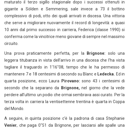
maturato il terzo sigillo stagionale dopo i successi ottenuti in
gigante a Sölden e Semmering; sale invece a 73 il bottino
complessivo di podi, otto dei quali arrivati in discesa. Una vittoria
che serve a migliorare nuovamente il record di longevità: a quasi
10 anni dal primo successo in carriera, Federica (classe 1990) si
conferma come la vincitrice meno giovane di sempre nel massimo
circuito.
Una prova praticamente perfetta, per la
Brignone:
solo una
leggera titubanza in vista dell’arrivo in una discesa che l’ha vista
tagliare il traguardo in 1’16″08, tempo che le ha permesso di
mantenere 7 e 18 centesimi di secondo su Blanc e
Ledecka.
Ed in
quarta posizione, ecco Laura
Pirovano:
sono 43 i centesimi di
secondo che la separano da
Brignone,
nel giorno che la vede
perdere all’ultimo un podio che ormai sembrava assi curato. Per la
terza volta in carriera la ventisettenne trentina è quarta in Coppa
del Mondo.
A seguire, in quinta posizione c’è la padrona di casa Stephanie
Venier
, che paga 0″51 da Brignone, per lasciarsi alle spalle una