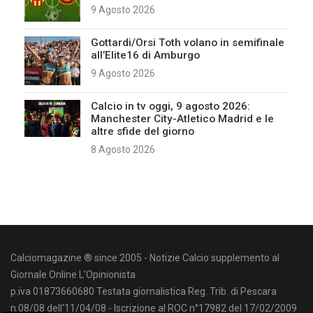
9 Agosto 2026
Gottardi/Orsi Toth volano in semifinale
all’Elite16 di Amburgo
9 Agosto 2026
Calcio in tv oggi, 9 agosto 2026:
Manchester City-Atletico Madrid e le
altre sfide del giorno
8 Agosto 2026
Calciomagazine ® since 2005 - Notizie Calcio supplemento al
Giornale Online L'Opinionista
p.iva 01873660680 Testata giornalistica Reg. Trib. di Pescara
n.08/08 dell'11/04/08 - Iscrizione al ROC n°17982 del 17/02/2009