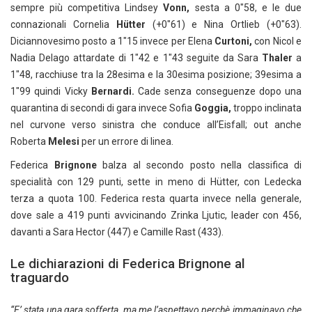
sempre più competitiva Lindsey
Vonn,
sesta a 0″58, e le due
connazionali Cornelia
Hütter
(+0″61) e Nina Ortlieb (+0″63).
Diciannovesimo posto a 1″15 invece per Elena
Curtoni,
con Nicol e
Nadia Delago attardate di 1″42 e 1″43 seguite da Sara
Thaler
a
1″48, racchiuse tra la 28esima e la 30esima posizione; 39esima a
1″99 quindi Vicky
Bernardi.
Cade senza conseguenze dopo una
quarantina di secondi di gara invece Sofia
Goggia,
troppo inclinata
nel curvone verso sinistra che conduce all’Eisfall; out anche
Roberta
Melesi
per un errore di linea.
Federica
Brignone
balza al secondo posto nella classifica di
specialità con 129 punti, sette in meno di Hütter, con Ledecka
terza a quota 100. Federica resta quarta invece nella generale,
dove sale a 419 punti avvicinando Zrinka Ljutic, leader con 456,
davanti a Sara Hector (447) e Camille Rast (433).
Le dichiarazioni di Federica Brignone al
traguardo
“E’ stata una gara sofferta, ma me l’aspettavo perchè immaginavo che