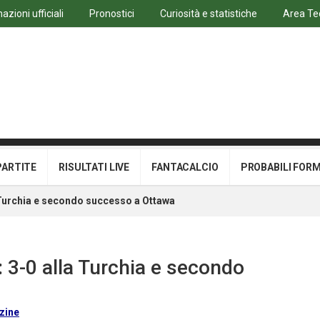
azioni ufficiali
Pronostici
Curiosità e statistiche
Area Te
PARTITE
RISULTATI LIVE
FANTACALCIO
PROBABILI FOR
a Turchia e secondo successo a Ottawa
 3-0 alla Turchia e secondo
zine