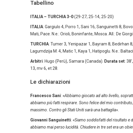
Tabellino
ITALIA – TURCHIA 3-0
(29-27, 25-14, 25-20)
ITALIA
: Gargiulo 4, Porro 1, Sani 16, Sanguinetti 8, Bovo
Mati, Pace. N.e.: Orioli, Boninfante, Mosca. All.: De Giorgi
TURCHIA
: Tumer 3, Yenipazar 1, Bayram 8, Bedirhan 8, L
Lagumdzija M. 4, Matic 1, Kaya 1, Hatipoglu. N.e.: Baltaci.
Arbitri
: Hugo (Perù), Samara (Canada).
Durata set
: 38’
13, mv 6, et 28.
Le dichiarazioni
Francesco Sani
:
«Abbiamo giocato ad alto livello, sopratt
abbiamo più fatti respirare. Sono felice del mio contributo, 
massimo. Contro gli Stati Uniti sarà una battaglia».
Giovanni Sanguinetti
:
«Siamo soddisfatti del risultato e 
abbiamo mai perso lucidità. Chiudere in tre set era un obie