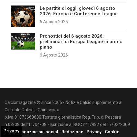
Le partite di oggi, giovedì 6 agosto
2026: Europa e Conference League
6 Agosto 2026
Pronostici del 6 agosto 2026:
preliminari di Europa League in primo
piano
6 Agosto 2026
Calciomagazine ® since 2005 - Notizie Calcio supplemento al
Giornale Online L'Opinionista
p.iva 01873660680 Testata giornalistica Reg. Trib. di Pescara
n.08/08 dell'11/04/08 - Iscrizione al ROC n°17982 del 17/02/2009
Privacy
Calciomagazine sui social
-
Redazione
-
Privacy
-
Cookie