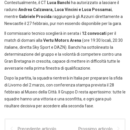
Contestualmente, il CT
Luca Banchi
ha autorizzato a lasciare il
raduno
Andrea Calzavara, Luca Vincini e Luca Possamai
,
mentre
Gabriele Procida
raggiungerà gli Azzurri direttamente a
Newcastle il 27 febbraio, pur non essendo disponibile per la gara.
Il commissario tecnico sceglierà in serata i
12 convocati
per il
match di domani alla
Vertu Motors Arena
(ore 19:30 locali, 20:30
italiane, diretta Sky Sport e DAZN). Banchi ha sottolineato la
determinazione del gruppo e la volontà di competere contro una
Gran Bretagna in crescita, capace di mettere in difficoltà tutte le
avversarie nella prima finestra di qualificazione.
Dopo la partita, la squadra rientrerà in Italia per preparare la sfida
di Livorno del 2 marzo, con conferenza stampa prevista il 28
febbraio al Museo della Città. Il Gruppo D resta apertissimo: tutte le
squadre hanno una vittoria e una sconfitta, e ogni gara può
risultare decisiva per accedere alla seconda fase.
Precedente articolo
Prossimo articolo