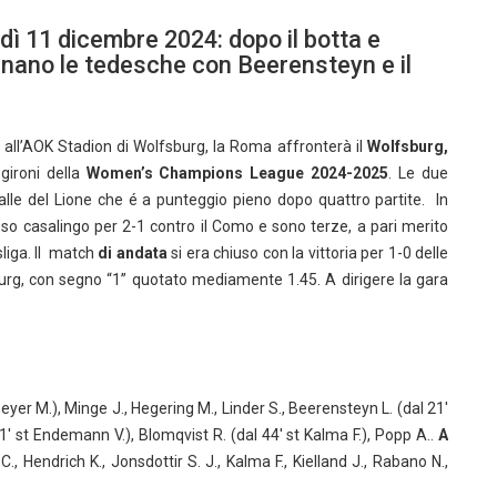
ì 11 dicembre 2024: dopo il botta e
tenano le tedesche con Beerensteyn e il
5, all’AOK Stadion di Wolfsburg, la Roma affronterà il
Wolfsburg,
 gironi della
Women’s Champions League 2024-2025
. Le due
palle del Lione che é a punteggio pieno dopo quattro partite. In
 casalingo per 2-1 contro il Como e sono terze, a pari merito
sliga. Il match
di andata
si era chiuso con la vittoria per 1-0 delle
burg, con segno “1” quotato mediamente 1.45. A dirigere la gara
er M.), Minge J., Hegering M., Linder S., Beerensteyn L. (dal 21′
 21′ st Endemann V.), Blomqvist R. (dal 44′ st Kalma F.), Popp A..
A
, Hendrich K., Jonsdottir S. J., Kalma F., Kielland J., Rabano N.,