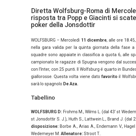
Diretta Wolfsburg-Roma di Mercoled
risposta tra Popp e Giacinti si sca
poker della Jonsdottir
WOLFSBURG – Mercoledì
11 dicembre
, alle ore 18.4
nella gara valida per la quinta giornata della fase a
squadre sono appaiate in classifica a quota 6, alle s
campionato le ragazze di Spugna vengono dal successo
con l’Inter, con 25 punti. Il Wolfsburg é quarto in Bunde
giallorosse. Questa volta viene dato
favorito
il Wolfs
sarà lo spagnolo
De Aza.
Tabellino
WOLFSBURG D:
Frohms M., Wilms L. (dal 43′ st Wedemey
st Jonsdottir S. J.), Huth S., Lattwein L., Brand J. (dal
disposizione:
Borbe A., Arias A., Endemann V., Hagel C.
Wedemeyer M.
Allenatore:
Stroot T..