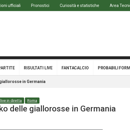
oni ufficiali
Pronostici
Curiosità e statistiche
Area Tecni
PARTITE
RISULTATI LIVE
FANTACALCIO
PROBABILI FOR
giallorosse in Germania
live in diretta
Roma
o delle giallorosse in Germania