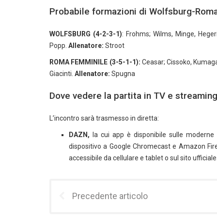
Probabile formazioni di Wolfsburg-Rom
WOLFSBURG (4-2-3-1)
: Frohms; Wilms, Minge, Hegeri
Popp.
Allenatore:
Stroot
ROMA FEMMINILE (3-5-1-1):
Ceasar; Cissoko, Kumagai,
Giacinti.
Allenatore:
Spugna
Dove vedere la partita in TV e streamin
L’incontro sarà trasmesso in diretta:
DAZN,
la cui app è disponibile sulle moderne s
dispositivo a Google Chromecast e Amazon Firest
accessibile da cellulare e tablet o sul sito ufficiale
Precedente articolo