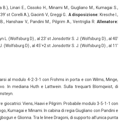
 B.), Linari E., Cissoko H., Minami M., Giugliano M., Kumagai S.,
′ st Corelli A.), Giacinti V., Greggi G..
A disposizione:
Kresche I.,
 B., Hanshaw V., Pandini M., Pilgrim A., Ventriglia R.
Allenatore:
n L. (Wolfsburg D) , al 23′ st Jonsdottir S. J. (Wolfsburg D) , al 40′
 J. (Wolfsburg D) , al 45’+2 st Jonsdottir S. J. (Wolfsburg D) , al 11′
si al modulo 4-2-3-1 con Frohms in porta e con Wilms, Minge,
vo. In mediana Huth e Lattwein. Sulla trequarti Blomqwist, di
ensteyn.
iocatrici: Viens, Haavi e Pilgrim. Probabile modulo 3-5-1-1 con
sogo, Kumagai e Minami. In cabina di regia Giugliano con Pandini e
bogun e Glionna. Tra le linee Dragoni, di supporto all’unica punta