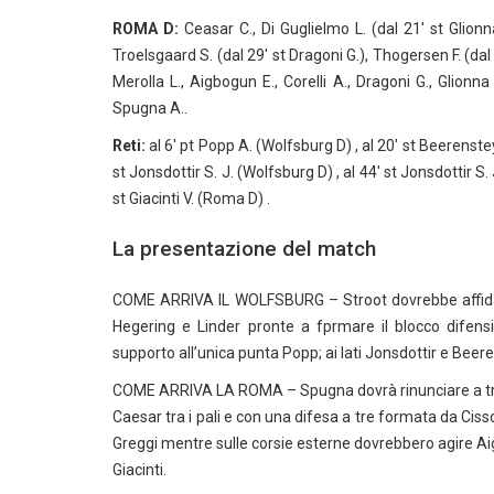
ROMA D:
Ceasar C., Di Guglielmo L. (dal 21′ st Glionna
Troelsgaard S. (dal 29′ st Dragoni G.), Thogersen F. (dal 39
Merolla L., Aigbogun E., Corelli A., Dragoni G., Glionna
Spugna A..
Reti:
al 6′ pt Popp A. (Wolfsburg D) , al 20′ st Beerenstey
st Jonsdottir S. J. (Wolfsburg D) , al 44′ st Jonsdottir S.
st Giacinti V. (Roma D) .
La presentazione del match
COME ARRIVA IL WOLFSBURG – Stroot dovrebbe affidar
Hegering e Linder pronte a fprmare il blocco difensi
supporto all’unica punta Popp; ai lati Jonsdottir e Beer
COME ARRIVA LA ROMA – Spugna dovrà rinunciare a tre g
Caesar tra i pali e con una difesa a tre formata da Cis
Greggi mentre sulle corsie esterne dovrebbero agire Aig
Giacinti.