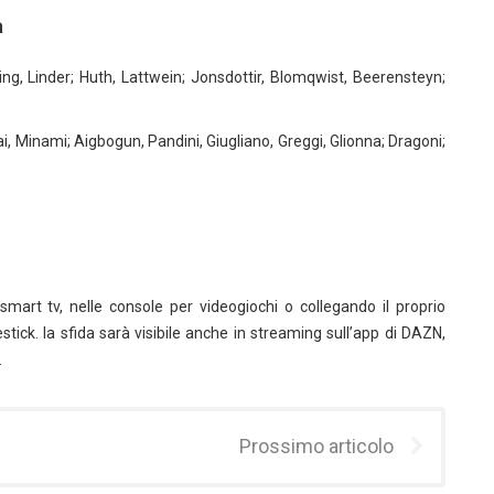
a
ng, Linder; Huth, Lattwein; Jonsdottir, Blomqwist, Beerensteyn;
 Minami; Aigbogun, Pandini, Giugliano, Greggi, Glionna; Dragoni;
g
mart tv, nelle console per videogiochi o collegando il proprio
ick. la sfida sarà visibile anche in streaming sull’app di DAZN,
.
Prossimo articolo