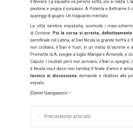
il Novara. La squadra va persino sotto, poi si rialza. L’
piedone e segna il sorpasso. A Polenta e Beltrame il c
spareggi di giugno. Un traguardo meritato.
La città sembra impazzita,
scomoda
i maxi-schermi,
di Crotone.
Poi la corsa si arresta, definitivamente
semifinale col Latina, al San Nicola la grande beffa è 
non crollano, il Bari è fuori, in un misto di lacrime e 
Promette la A, sceglie a luglio Mangia e Antonelli, e 
Caputo. I risultati però non arrivano, il Bari si speg
è Nicola ma il disco non cambia. Il finale d’anno è amaro
tecnico in discussione
, domande e ribaltoni alle po
iniziato.
[Daniel Giangaspero –
Precedente articolo