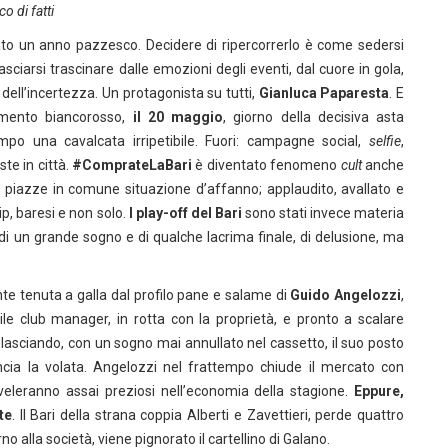
co di fatti
ato un anno pazzesco. Decidere di ripercorrerlo è come sedersi
sciarsi trascinare dalle emozioni degli eventi, dal cuore in gola,
dell’incertezza. Un protagonista su tutti,
Gianluca Paparesta
. E
amento biancorosso,
il 20 maggio
, giorno della decisiva asta
mpo una cavalcata irripetibile. Fuori: campagne social,
selfie
,
ste in città.
#ComprateLaBari
è diventato fenomeno
cult
anche
da piazze in comune situazione d’affanno; applaudito, avallato e
p, baresi e non solo.
I play-off del Bari
sono stati invece materia
e, di un grande sogno e di qualche lacrima finale, di delusione, ma
e tenuta a galla dal profilo pane e salame di
Guido Angelozzi
,
bile club manager, in rotta con la proprietà, e pronto a scalare
lasciando, con un sogno mai annullato nel cassetto, il suo posto
ancia la volata. Angelozzi nel frattempo chiude il mercato con
riveleranno assai preziosi nell’economia della stagione.
Eppure,
te
. Il Bari della strana coppia Alberti e Zavettieri, perde quattro
no alla società, viene pignorato il cartellino di Galano.