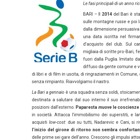
Le fasi principali di un anno ric
BARI – ll
2014
del Bari è st
sulle montagne russe e poi la
dalla dimensione persuasiva 
una data iscritta nel firm
d’acquisto del club. Sul ca
migliaia di scritte pro-Bari, fe
fuori dalla Puglia. Imitato 
diffuso da gente comune e vi
di libri e di film in uscita, di ringraziamenti in Comun
senza rimpianto. Riavvolgiamo il nastro.
La Bari a gennaio
è una squadra senza soldi, stoicament
destinata a salutare dal suo interno il suo irrefrena
posizioni dall’esterno.
Paparesta
muove
le coscienze
in società. Attacca l’immobilismo dei superstiti, e l
acquisti
low-cost:
due su tutti, Nadarevic e Cani, si 
l’inizio del girone di ritorno non sembra confortan
delle prime sei gare dell’anno. Crescono gli impulsi attor