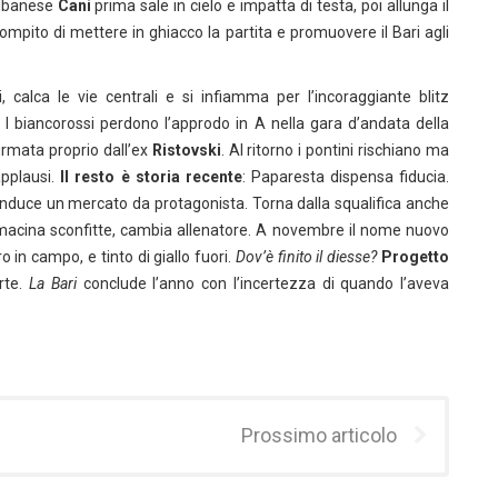
albanese
Cani
prima sale in cielo e impatta di testa, poi allunga il
ompito di mettere in ghiacco la partita e promuovere il Bari agli
 calca le vie centrali e si infiamma per l’incoraggiante blitz
. I biancorossi perdono l’approdo in A nella gara d’andata della
firmata proprio dall’ex
Ristovski
. Al ritorno i pontini rischiano ma
applausi.
Il resto è storia recente
: Paparesta dispensa fiducia.
conduce un mercato da protagonista. Torna dalla squalifica anche
ne, macina sconfitte, cambia allenatore. A novembre il nome nuovo
 in campo, e tinto di giallo fuori.
Dov’è finito il diesse?
Progetto
rte.
La Bari
conclude l’anno con l’incertezza di quando l’aveva
Prossimo articolo