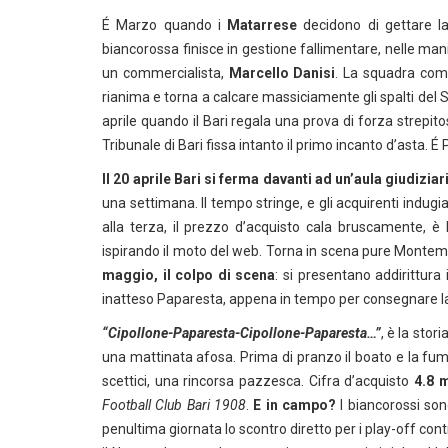
É Marzo quando i
Matarrese
decidono di gettare l
biancorossa finisce in gestione fallimentare, nelle ma
un commercialista,
Marcello Danisi
. La squadra come 
rianima e torna a calcare massiciamente gli spalti del Sa
aprile quando il Bari regala una prova di forza strepit
Tribunale di Bari fissa intanto il primo incanto d’asta. 
Il 20 aprile Bari si ferma davanti ad un’aula giudiziar
una settimana. Il tempo stringe, e gli acquirenti indugi
alla terza, il prezzo d’acquisto cala bruscamente, è l
ispirando il moto del web. Torna in scena pure Montemur
maggio, il colpo di scena
: si presentano addirittura
inatteso Paparesta, appena in tempo per consegnare la
“Cipollone-Paparesta-Cipollone-Paparesta…”
, è la stor
una mattinata afosa. Prima di pranzo il boato e la fu
scettici, una rincorsa pazzesca. Cifra d’acquisto
4.8 m
Football Club Bari 1908
.
E in campo?
I biancorossi so
penultima giornata lo scontro diretto per i play-off cont