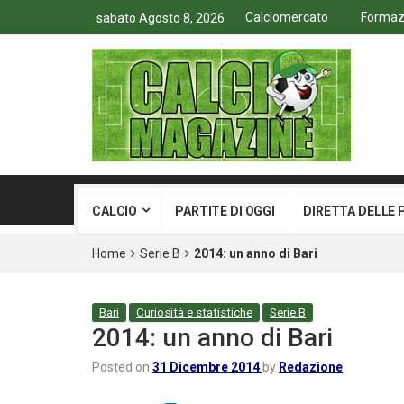
Calciomercato
Formazio
sabato Agosto 8, 2026
CALCIO
PARTITE DI OGGI
DIRETTA DELLE 
Home
Serie B
2014: un anno di Bari
Bari
Curiosità e statistiche
Serie B
2014: un anno di Bari
Posted on
31 Dicembre 2014
by
Redazione