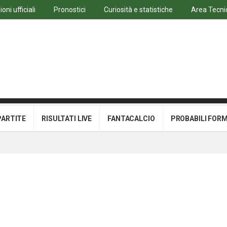
ni ufficiali
Pronostici
Curiosità e statistiche
Area Tecni
PARTITE
RISULTATI LIVE
FANTACALCIO
PROBABILI FOR