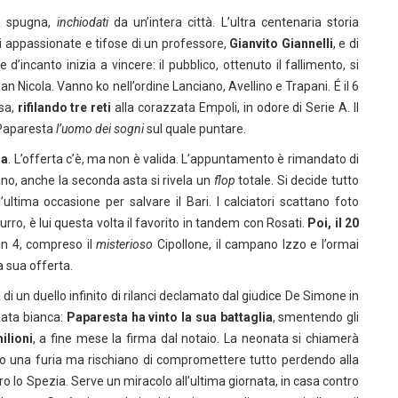
a spugna,
inchiodati
da un’intera città. L’ultra centenaria storia
ni appassionate e tifose di un professore,
Gianvito Giannelli
, e di
d’incanto inizia a vincere: il pubblico, ottenuto il fallimento, si
n Nicola. Vanno ko nell’ordine Lanciano, Avellino e Trapani. É il 6
osa,
rifilando tre reti
alla corazzata Empoli, in odore di Serie A. Il
É Paparesta
l’uomo dei sogni
sul quale puntare.
ia
. L’offerta c’è, ma non è valida. L’appuntamento è rimandato di
ano, anche la seconda asta si rivela un
flop
totale. Si decide tutto
’ultima occasione per salvare il Bari. I calciatori scattano foto
ro, è lui questa volta il favorito in tandem con Rosati.
Poi, il 20
 in 4, compreso il
misterioso
Cipollone, il campano Izzo e l’ormai
 sua offerta.
ia di un duello infinito di rilanci declamato dal giudice De Simone in
mata bianca:
Paparesta ha vinto la sua battaglia
, smentendo gli
ilioni
, a fine mese la firma dal notaio. La neonata si chiamerà
no una furia ma rischiano di compromettere tutto perdendo alla
ro lo Spezia. Serve un miracolo all’ultima giornata, in casa contro