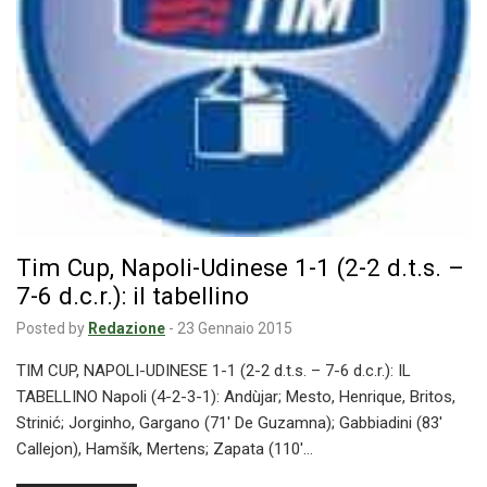
Tim Cup, Napoli-Udinese 1-1 (2-2 d.t.s. –
7-6 d.c.r.): il tabellino
Posted by
Redazione
-
23 Gennaio 2015
TIM CUP, NAPOLI-UDINESE 1-1 (2-2 d.t.s. – 7-6 d.c.r.): IL
TABELLINO Napoli (4-2-3-1): Andùjar; Mesto, Henrique, Britos,
Strinić; Jorginho, Gargano (71′ De Guzamna); Gabbiadini (83′
Callejon), Hamšík, Mertens; Zapata (110′…