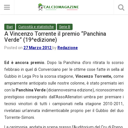
Bari
Curiosità e statistiche
Serie B
A Vincenzo Torrente il premio “Panchina
Verde” (19^edizione)
Posted on
27 Marzo 2012
by
Redazione
Ed è ancora premio.
Dopo la Panchina d’oro ritirata lo scorso
febbraio in quel di Converciano per le ottime cose fatte in sella al
Gubbio in Lega Pro la scorsa stagione,
Vincenzo Torrente,
come
ampiamente anticipato sulle nostre colonne, è stato premiato ieri
con la
Panchina Verde
(diciannovesima edizione), riconoscimento
prestigioso consegnato dall’AssoAllenatori umbra per premiare i
tecnici vincitori di tutti i campionati nella stagione 2010-2011,
rivelatasi un’annata indimenticabile proprio per il Gubbio del duo
Torrente-Simoni.
La cerimonia, andata in scena presso l’Auditorium del Cru di Prepo,