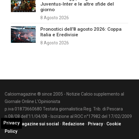
Juventus-Inter e le altre sfide del
giorno
8 Agosto 2026
Pronostici dell’8 agosto 2026: Coppa
Italia e Eredivisie
8 Agosto 2026
Calciomagazine ® since 2005 - Notizie Calcio supplemento al
Giornale Online L'Opinionista
p.iva 01873660680 Testata giornalistica Reg. Trib. di Pescara
n.08/08 dell'11/04/08 - Iscrizione al ROC n°17982 del 17/02/2009
Privacy
Calciomagazine sui social
-
Redazione
-
Privacy
-
Cookie
Policy