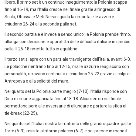
libero. Il primo set è un continuo inseguimento: la Polonia scappa
fino al 16-19, ma l’Italia cresce nel finale grazie all’ingresso di
Scola, Obossa e Meli. Nervini guida la rimonta e le azzurre
chiudono 26-24 alla seconda palla set.
Il secondo parziale è invece a senso unico: la Polonia prende ritmo,
allunga con decisione e approfitta delle difficoltà italiane in cambio
palla. Il 25-18 rimette tutto in equilibrio.
Il terzo set si apre con un parziale travolgente dell’Italia, avanti 6-0.
Le polacche rientrano fino al 12-15, ma le azzurre reagiscono con
personalità, ritrovano continuità e chiudono 25-22 grazie ai colpi di
Antropova e alla solidità del muro.
Nel quarto set la Polonia parte meglio (7-10), l’Italia risponde con
Diop e rimane agganciata fino al 18-18. Alcuni errori nel finale
permettono però alle avversarie di allungare e portare la sfida al
tie-break (22-25).
Nel quinto set l’Italia mostra la maturità delle grandi squadre: parte
forte (5-3), resiste al ritorno polacco (6-7) e poi prende in mano il