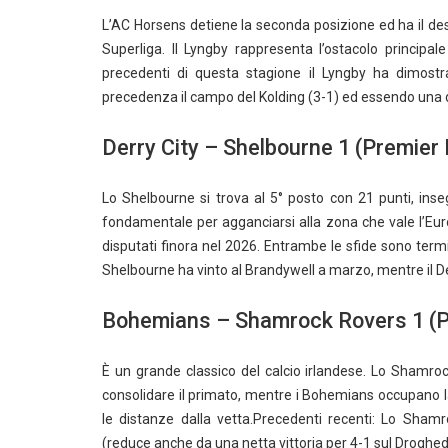
L’AC Horsens detiene la seconda posizione ed ha il de
Superliga. Il Lyngby rappresenta l’ostacolo principal
precedenti di questa stagione il Lyngby ha dimostr
precedenza il campo del Kolding (3-1) ed essendo una
Derry City – Shelbourne 1 (Premier D
Lo Shelbourne si trova al 5° posto con 21 punti, inse
fondamentale per agganciarsi alla zona che vale l’Europ
disputati finora nel 2026. Entrambe le sfide sono termi
Shelbourne ha vinto al Brandywell a marzo, mentre il Der
Bohemians – Shamrock Rovers 1 (Pre
È un grande classico del calcio irlandese. Lo Shamroc
consolidare il primato, mentre i Bohemians occupano l
le distanze dalla vetta.Precedenti recenti: Lo Sha
(reduce anche da una netta vittoria per 4-1 sul Droghed