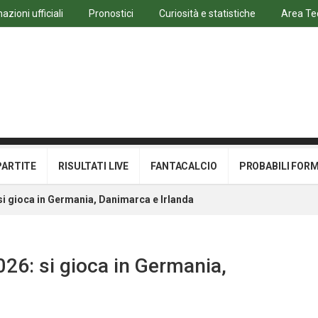
azioni ufficiali
Pronostici
Curiosità e statistiche
Area Te
PARTITE
RISULTATI LIVE
FANTACALCIO
PROBABILI FOR
si gioca in Germania, Danimarca e Irlanda
26: si gioca in Germania,