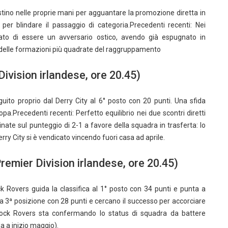
stino nelle proprie mani per agguantare la promozione diretta in
e per blindare il passaggio di categoria.Precedenti recenti: Nei
ato di essere un avversario ostico, avendo già espugnato in
 delle formazioni più quadrate del raggruppamento
ivision irlandese, ore 20.45)
guito proprio dal Derry City al 6° posto con 20 punti. Una sfida
a.Precedenti recenti: Perfetto equilibrio nei due scontri diretti
nate sul punteggio di 2-1 a favore della squadra in trasferta: lo
ry City si è vendicato vincendo fuori casa ad aprile.
mier Division irlandese, ore 20.45)
k Rovers guida la classifica al 1° posto con 34 punti e punta a
a 3ª posizione con 28 punti e cercano il successo per accorciare
mrock Rovers sta confermando lo status di squadra da battere
a a inizio maggio).