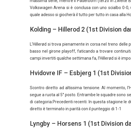
massima serie, mentre il Paderborn (terzo in Zweite B
Volkswagen Arena si è conclusa con uno scialbo 0-0, 
quale adesso si giocherà il tutto per tutto in casa alla
Kolding – Hillerod 2 (1st Division 
L’Hillerød si trova pienamente in corsa nel treno delle p
basso nel girone playoff, faticando a trovare continuità
campi invertiti qualche settimana fa, l’Hillerød si è impo
Hvidovre IF – Esbjerg 1 (1st Divis
Scontro diretto ad altissima tensione. Al momento, l’H
segue a ruota al 5° posto. Entrambe le squadre sono se
di categoria.Precedenti recenti: In questa stagione le 
diretto è terminato in parità con il punteggio di 1-1
Lyngby – Horsens 1 (1st Division 