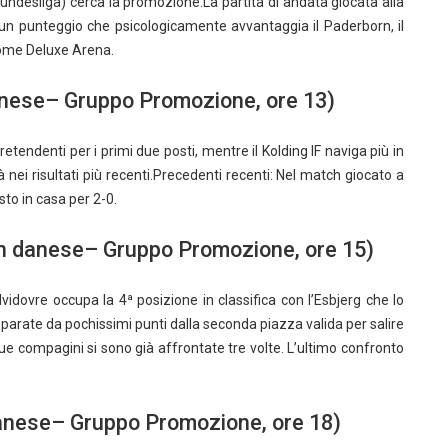
undesliga) cerca la promozione.La partita di andata giocata alla
un punteggio che psicologicamente avvantaggia il Paderborn, il
 Home Deluxe Arena.
danese– Gruppo Promozione, ore 13)
retendenti per i primi due posti, mentre il Kolding IF naviga più in
 nei risultati più recenti.Precedenti recenti: Nel match giocato a
sto in casa per 2-0.
ion danese– Gruppo Promozione, ore 15)
vidovre occupa la 4ª posizione in classifica con l’Esbjerg che lo
parate da pochissimi punti dalla seconda piazza valida per salire
due compagini si sono già affrontate tre volte. L’ultimo confronto
danese– Gruppo Promozione, ore 18)