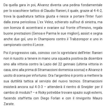
Da quella gara in poi, Alvarez diventa una pedina fondamentale
per lo scacchiere tattico di Claudio Ranieri, il quale, grazie al 4-4-2,
trova la quadratura tattica giusta e riesce a portare l’Inter fuori
dalla zona pericolosa. L’ex Velez, schierato sull’out di sinistra, ma
con licenza di accentrarsi e svariare sul fronte offensivo, regala
buone prestazioni (Genoa e Parma le sue migliori), assist e segna
anche due gol, uno in Champions contro il Trabzonspor e uno in
campionato contro il Lecce.
Poi il progressivo calo, coinciso con lo sgretolarsi dell’Inter. Ranieri
non è riuscito a tenere in mano una squadra positiva da dicembre
sino alla vittoria contro la Lazio del 22 gennaio (ultima vittoria in
casa, sino alla prima di Stramaccioni domenica scorsa) e Alvarez è
uscito di scena per infortunio. Ora l’argentino è pronto a mettere la
sua duttilità tattica al servizio del nuovo tecnico. Stramaccioni
insisterà ancora sul 4-3-3 – attenderà il rientro di Sneijder per il
cambio di modulo? – e Ricky potrebbe trovare spazio sugli esterni,
facendo staffetta con Diego Forlan e con il rinvigorito Mauro
Zarate.