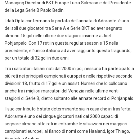
Managing Director di BKT Europe Lucia Salmaso e del Presidente
della Lega Serie B Paolo Bedin.
I dati Opta confermano la portata dell’annata di Adorante: è uno
dei soli due giocatori tra Serie A e Serie BKT ad aver segnato
almeno 15 gol nelle ultime due stagioni, insieme a Joel
Pohjanpalo. Con 17 reti in questa regular season e 15 nella
precedente, è l’unico italiano ad aver raggiunto questo traguardo,
per un totale di 32 gol in due anni.
Tra i calciatori italiani nati dal 2000 in poi, nessuno ha partecipato a
più reti nei principali campionati europei e nelle rispettive seconde
divisioni: 18, frutto di 17 gol e un assist. Numeri che lo collocano
anche tra i migliori marcatori del Venezia nelle ultime venti
stagioni di Serie B, dietro soltanto alle annate record di Pohjanpalo.
Il suo contributo è stato determinante sia in casa che in trasferta:
Adorante è uno dei cinque giocatori nati dal 2000 capaci di
segnare almeno otto reti in entrambe le situazioni nei maggiori
campionati europei, al fianco di nomi come Haaland, Igor Thiago,
Vipotnik e Arribas.