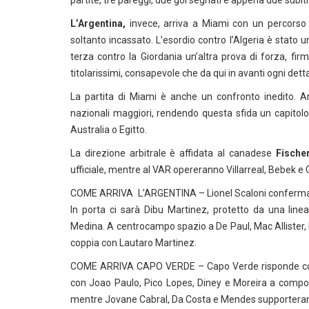
partite, tre pareggi, due gol segnati e appena due subiti
L’Argentina,
invece, arriva a Miami con un percorso n
soltanto incassato. L’esordio contro l’Algeria è stato 
terza contro la Giordania un’altra prova di forza, fir
titolarissimi, consapevole che da qui in avanti ogni dett
La partita di Miami è anche un confronto inedito. A
nazionali maggiori, rendendo questa sfida un capitolo 
Australia o Egitto.
La direzione arbitrale è affidata al canadese
Fischer
ufficiale, mentre al VAR opereranno Villarreal, Bebek 
COME ARRIVA L’ARGENTINA – Lionel Scaloni conferma l’o
In porta ci sarà Dibu Martinez, protetto da una lin
Medina. A centrocampo spazio a De Paul, Mac Allister
coppia con Lautaro Martinez.
COME ARRIVA CAPO VERDE – Capo Verde risponde con l’
con Joao Paulo, Pico Lopes, Diney e Moreira a compor
mentre Jovane Cabral, Da Costa e Mendes supporterann