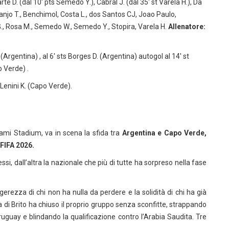
rte D. (dal 10′ pts Semedo Y.), Cabral J. (dal 35′ st Varela H.), Da
njo T., Benchimol, Costa L., dos Santos CJ, Joao Paulo,
 G., Rosa M., Semedo W., Semedo Y., Stopira, Varela H.
Allenatore:
. (Argentina) , al 6′ sts Borges D. (Argentina) autogol al 14′ st
o Verde) .
 Lenini K. (Capo Verde).
ami Stadium, va in scena la sfida tra
Argentina e Capo Verde
,
FIFA 2026.
i, dall’altra la nazionale che più di tutte ha sorpreso nella fase
rezza di chi non ha nulla da perdere e la solidità di chi ha già
a di Brito ha chiuso il proprio gruppo senza sconfitte, strappando
uguay e blindando la qualificazione contro l’Arabia Saudita. Tre