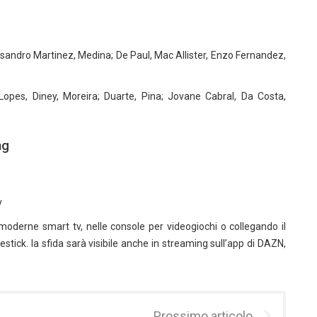
sandro Martinez, Medina; De Paul, Mac Allister, Enzo Fernandez,
opes, Diney, Moreira; Duarte, Pina; Jovane Cabral, Da Costa,
ng
y
 moderne smart tv, nelle console per videogiochi o collegando il
tick. la sfida sarà visibile anche in streaming sull’app di DAZN,
Prossimo articolo