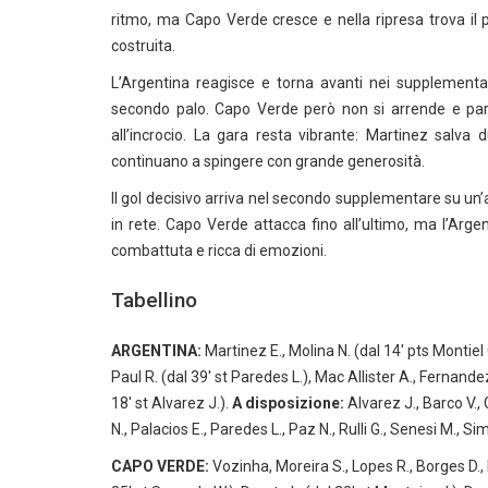
ritmo, ma Capo Verde cresce e nella ripresa trova il 
costruita.
L’Argentina reagisce e torna avanti nei supplementa
secondo palo. Capo Verde però non si arrende e pareg
all’incrocio. La gara resta vibrante: Martinez salva du
continuano a spingere con grande generosità.
Il gol decisivo arriva nel secondo supplementare su un
in rete. Capo Verde attacca fino all’ultimo, ma l’Arge
combattuta e ricca di emozioni.
Tabellino
ARGENTINA:
Martinez E., Molina N. (dal 14′ pts Montiel G
Paul R. (dal 39′ st Paredes L.), Mac Allister A., Fernande
18′ st Alvarez J.).
A disposizione:
Alvarez J., Barco V.,
N., Palacios E., Paredes L., Paz N., Rulli G., Senesi M., S
CAPO VERDE:
Vozinha, Moreira S., Lopes R., Borges D., 