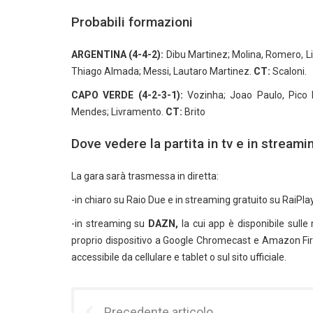
Probabili formazioni
ARGENTINA (4-4-2):
Dibu Martinez; Molina, Romero, Li
Thiago Almada; Messi, Lautaro Martinez.
CT:
Scaloni.
CAPO VERDE (4-2-3-1):
Vozinha; Joao Paulo, Pico L
Mendes; Livramento.
CT:
Brito
Dove vedere la partita in tv e in streami
La gara sarà trasmessa in diretta:
-in chiaro su Raio Due e in streaming gratuito su RaiPla
-in streaming su
DAZN,
la cui app è disponibile sulle
proprio dispositivo a Google Chromecast e Amazon Fires
accessibile da cellulare e tablet o sul sito ufficiale.
Precedente articolo