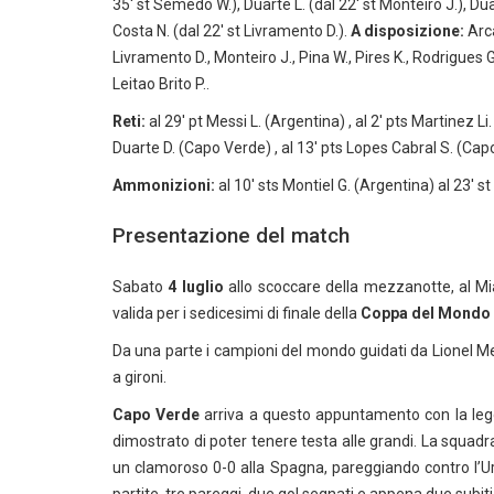
35′ st Semedo W.), Duarte L. (dal 22′ st Monteiro J.), Dua
Costa N. (dal 22′ st Livramento D.).
A disposizione:
Arca
Livramento D., Monteiro J., Pina W., Pires K., Rodrigues
Leitao Brito P..
Reti:
al 29′ pt Messi L. (Argentina) , al 2′ pts Martinez Li
Duarte D. (Capo Verde) , al 13′ pts Lopes Cabral S. (Cap
Ammonizioni:
al 10′ sts Montiel G. (Argentina) al 23′ st
Presentazione del match
Sabato
4 luglio
allo scoccare della mezzanotte, al Mi
valida per i sedicesimi di finale della
Coppa del Mondo 
Da una parte i campioni del mondo guidati da Lionel Mess
a gironi.
Capo Verde
arriva a questo appuntamento con la legge
dimostrato di poter tenere testa alle grandi. La squadr
un clamoroso 0-0 alla Spagna, pareggiando contro l’Ur