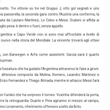
.
etto. Tre vittorie su tre nel Gruppo J, otto gol segnati e uno
una passerella, la seconda gara contro l’Austria una conferma, la
mata da Lautaro Martínez, Lo Celso e Messi. Scaloni si affida ai
aglio pesa: è dentro o fuori, senza appello.
rgentina e Capo Verde non si sono mai affrontate a livello di
nuovo nella storia del Mondiale. La vincente troverà agli ottavi
,
con Barwegen e Arfa come assistenti. Garcia sarà il quarto
e Guzman.
ssatura che ha guidato l’Argentina attraverso la fase a gironi.
ea difensiva composta da Molina, Romero, Lisandro Martinez e
, Enzo Fernandez e Thiago Almada, mentre in attacco Messi farà
undici che ha sorpreso il torneo. Vozinha difenderà la porta,
re la retroguardia. Duarte e Pina agiranno in mezzo al campo,
o Livramento, riferimento offensivo scelto da Brito.