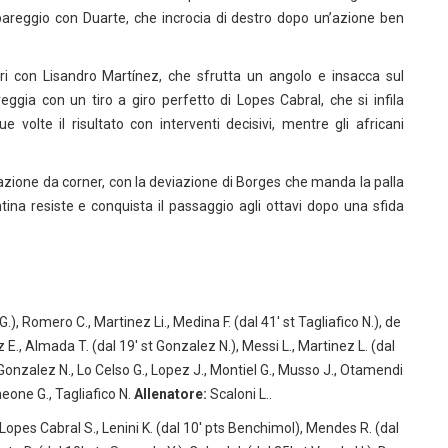
pareggio con Duarte, che incrocia di destro dopo un’azione ben
ri con Lisandro Martínez, che sfrutta un angolo e insacca sul
gia con un tiro a giro perfetto di Lopes Cabral, che si infila
e volte il risultato con interventi decisivi, mentre gli africani
’azione da corner, con la deviazione di Borges che manda la palla
ntina resiste e conquista il passaggio agli ottavi dopo una sfida
.), Romero C., Martinez Li., Medina F. (dal 41′ st Tagliafico N.), de
z E., Almada T. (dal 19′ st Gonzalez N.), Messi L., Martinez L. (dal
 Gonzalez N., Lo Celso G., Lopez J., Montiel G., Musso J., Otamendi
imeone G., Tagliafico N.
Allenatore:
Scaloni L..
Lopes Cabral S., Lenini K. (dal 10′ pts Benchimol), Mendes R. (dal