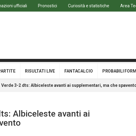
azioni ufficiali
Pronostici
Curiosità e statistiche
Area Te
PARTITE
RISULTATI LIVE
FANTACALCIO
PROBABILI FOR
Verde 3-2 dts: Albiceleste avanti ai supplementari, ma che spavent
s: Albiceleste avanti ai
vento