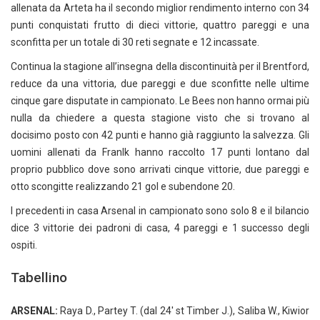
allenata da Arteta ha il secondo miglior rendimento interno con 34
punti conquistati frutto di dieci vittorie, quattro pareggi e una
sconfitta per un totale di 30 reti segnate e 12 incassate.
Continua la stagione all’insegna della discontinuità per il Brentford,
reduce da una vittoria, due pareggi e due sconfitte nelle ultime
cinque gare disputate in campionato. Le Bees non hanno ormai più
nulla da chiedere a questa stagione visto che si trovano al
docisimo posto con 42 punti e hanno già raggiunto la salvezza. Gli
uomini allenati da Franlk hanno raccolto 17 punti lontano dal
proprio pubblico dove sono arrivati cinque vittorie, due pareggi e
otto scongitte realizzando 21 gol e subendone 20.
I precedenti in casa Arsenal in campionato sono solo 8 e il bilancio
dice 3 vittorie dei padroni di casa, 4 pareggi e 1 successo degli
ospiti.
Tabellino
ARSENAL:
Raya D., Partey T. (dal 24′ st Timber J.), Saliba W., Kiwior