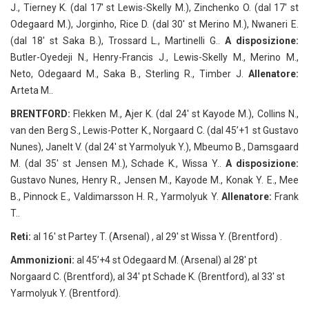
J., Tierney K. (dal 17′ st Lewis-Skelly M.), Zinchenko O. (dal 17′ st
Odegaard M.), Jorginho, Rice D. (dal 30′ st Merino M.), Nwaneri E.
(dal 18′ st Saka B.), Trossard L., Martinelli G..
A disposizione:
Butler-Oyedeji N., Henry-Francis J., Lewis-Skelly M., Merino M.,
Neto, Odegaard M., Saka B., Sterling R., Timber J.
Allenatore:
Arteta M..
BRENTFORD:
Flekken M., Ajer K. (dal 24′ st Kayode M.), Collins N.,
van den Berg S., Lewis-Potter K., Norgaard C. (dal 45’+1 st Gustavo
Nunes), Janelt V. (dal 24′ st Yarmolyuk Y.), Mbeumo B., Damsgaard
M. (dal 35′ st Jensen M.), Schade K., Wissa Y..
A disposizione:
Gustavo Nunes, Henry R., Jensen M., Kayode M., Konak Y. E., Mee
B., Pinnock E., Valdimarsson H. R., Yarmolyuk Y.
Allenatore:
Frank
T..
Reti:
al 16′ st Partey T. (Arsenal) , al 29′ st Wissa Y. (Brentford) .
Ammonizioni:
al 45’+4 st Odegaard M. (Arsenal) al 28′ pt
Norgaard C. (Brentford), al 34′ pt Schade K. (Brentford), al 33′ st
Yarmolyuk Y. (Brentford).