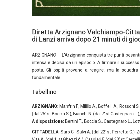
Diretta Arzignano Valchiampo-Citta
di Lanzi arriva dopo 21 minuti di gio
ARZIGNANO – L’Arzignano conquista tre punti pesantis
intensa e decisa da un episodio. A firmare il success
posta. Gli ospiti provano a reagire, ma la squadra
fondamentale.
Tabellino
ARZIGNANO:
Manfrin F., Milillo A., Boffelli A., Rossoni S
(dal 25′ st Boccia S.), Bianchi N. (dal 7′ st Castegnaro L.),
A disposizione:
Bertini T., Boccia S., Castegnaro L., Lot
CITTADELLA:
Saro G., Salvi A. (dal 22′ st Perretta G.), Z
Vita A. (dal 1′ st Ghezzi A.), Casolari F. (dal 33′ st Castell