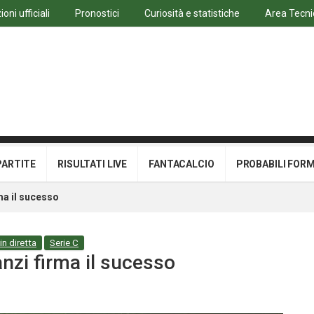
oni ufficiali
Pronostici
Curiosità e statistiche
Area Tecni
PARTITE
RISULTATI LIVE
FANTACALCIO
PROBABILI FOR
ma il sucesso
 in diretta
Serie C
anzi firma il sucesso