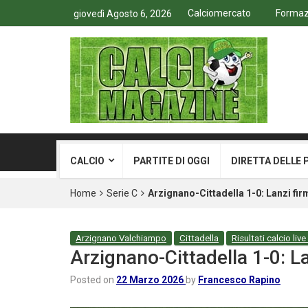
Calciomercato
Formazi
giovedì Agosto 6, 2026
CALCIO
PARTITE DI OGGI
DIRETTA DELLE 
Home
Serie C
Arzignano-Cittadella 1-0: Lanzi fir
Arzignano Valchiampo
Cittadella
Risultati calcio live
Arzignano-Cittadella 1-0: L
Posted on
22 Marzo 2026
by
Francesco Rapino