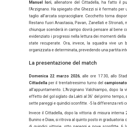
Manuel Iori
, allenatore del Cittadella, ha fatto il p
l’Arzignano. Ha spiegato che Ghezzi si è fermato per u
taglio all’arcata sopraccigliare. Cecchetto torna dispo
Restano fuori Anastasia, Pavan, Zanellati e Stronati, 
chiunque scenderà in campo dovrà pensare al bene coll
evidenziato i progressi nella lettura dei momenti del
state recuperate. Ora, invece, la squadra vive un
organizzata e determinata, prevedendo una partita inte
La presentazione del match
Domenica 22 marzo 2026
, alle ore 17.30, allo St
Cittadella
per il trentatreesimo turno del
campionato 
all’appuntamento. L’Arzignano Valchiampo, dopo la vi
effetto del gol siglato da Lakti al 36′ del primo tempo, si
sette pareggi e quindici sconfitte. -5 la differenza reti 
Invece il Cittadella, dopo la vittoria di misura interna 
Bunino e Diaw, si ritrova al quinto posto in graduatoria c
di quindici vittorie, otto pareggi e nove sconfitte. 6 