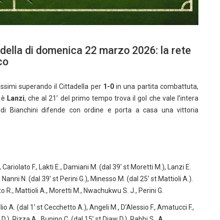
della di domenica 22 marzo 2026: la rete
co
simi superando il Cittadella per
1-0
in una partita combattuta,
o è
Lanzi
, che al 21’ del primo tempo trova il gol che vale l’intera
 di Bianchini difende con ordine e porta a casa una vittoria
., Cariolato F., Lakti E., Damiani M. (dal 39′ st Moretti M.), Lanzi E.
 Nanni N. (dal 39′ st Perini G.), Minesso M. (dal 25′ st Mattioli A.).
to R., Mattioli A., Moretti M., Nwachukwu S. J., Perini G.
ilio A. (dal 1′ st Cecchetto A.), Angeli M., D’Alessio F., Amatucci F.,
i D.), Rizza A., Bunino C. (dal 15′ st Diaw D.), Rabbi S..
A