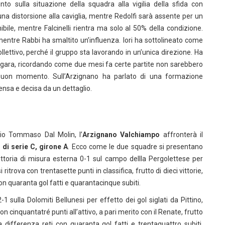
unto sulla situazione della squadra alla vigilia della sfida con
na distorsione alla caviglia, mentre Redolfi sarà assente per un
nibile, mentre Falcinelli rientra ma solo al 50% della condizione.
mentre Rabbi ha smaltito un’influenza. Iori ha sottolineato come
ettivo, perché il gruppo sta lavorando in un’unica direzione. Ha
la gara, ricordando come due mesi fa certe partite non sarebbero
 buon momento. Sull’Arzignano ha parlato di una formazione
nsa e decisa da un dettaglio.
adio Tommaso Dal Molin, l’
Arzignano Valchiampo
affronterà il
di serie C, girone A
. Ecco come le due squadre si presentano
ttoria di misura esterna 0-1 sul campo dellla Pergolettese per
 ritrova con trentasette punti in classifica, frutto di dieci vittorie,
con quaranta gol fatti e quarantacinque subiti.
2-1 sulla Dolomiti Bellunesi per effetto dei gol siglati da Pittino,
on cinquantatré punti all’attivo, a pari merito con il Renate, frutto
la differenza reti con quaranta gol fatti e trentaquattro subiti.