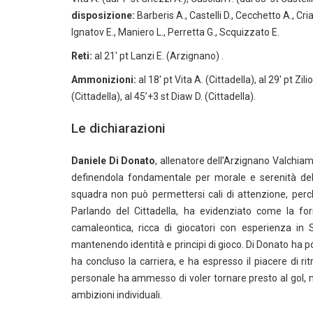
disposizione:
Barberis A., Castelli D., Cecchetto A., Cria
Ignatov E., Maniero L., Perretta G., Scquizzato E.
Reti:
al 21′ pt Lanzi E. (Arzignano) .
Ammonizioni:
al 18′ pt Vita A. (Cittadella), al 29′ pt Zilio
(Cittadella), al 45’+3 st Diaw D. (Cittadella).
Le dichiarazioni
Daniele Di Donato
, allenatore dell’Arzignano Valchiam
definendola fondamentale per morale e serenità del 
squadra non può permettersi cali di attenzione, perch
Parlando del Cittadella, ha evidenziato come la fo
camaleontica, ricca di giocatori con esperienza in 
mantenendo identità e principi di gioco. Di Donato ha poi
ha concluso la carriera, e ha espresso il piacere di r
personale ha ammesso di voler tornare presto al gol, ma
ambizioni individuali.