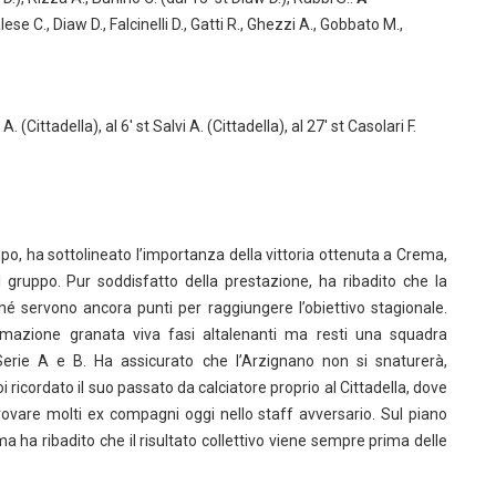
lese C., Diaw D., Falcinelli D., Gatti R., Ghezzi A., Gobbato M.,
 A. (Cittadella), al 6′ st Salvi A. (Cittadella), al 27′ st Casolari F.
po, ha sottolineato l’importanza della vittoria ottenuta a Crema,
gruppo. Pur soddisfatto della prestazione, ha ribadito che la
é servono ancora punti per raggiungere l’obiettivo stagionale.
rmazione granata viva fasi altalenanti ma resti una squadra
Serie A e B. Ha assicurato che l’Arzignano non si snaturerà,
 ricordato il suo passato da calciatore proprio al Cittadella, dove
itrovare molti ex compagni oggi nello staff avversario. Sul piano
 ha ribadito che il risultato collettivo viene sempre prima delle