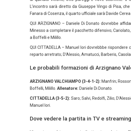
L’incontro sarà diretto da Giuseppe Vingo di Pisa, ch
Fanara di Cosenza, il quarto ufficiale sarà Davide Cere
QUI ARZIGNANO – Daniele Di Donato dovrebbe affidarsi
Minesso a completare il pacchetto difensivo; Cariolato, 
a Boffelli e Milillo.
QUI CITTADELLA – Manuel Iori dovrebbbe rispondere con il
reparto arretrato; D’Alessio, Amatucci, Barberis, Casola
Le probabili formazioni di Arzignano Va
ARZIGNANO VALCHIAMPO (3-4-1-2):
Manfrin; Rossoni,
Boffelli, Milillo.
Allenatore:
Daniele Di Donato.
CITTADELLA (3-5-2):
Saro; Salvi, Redolfi, Zilio; D’Ales
Manuel Iori.
Dove vedere la partita in TV e streamin