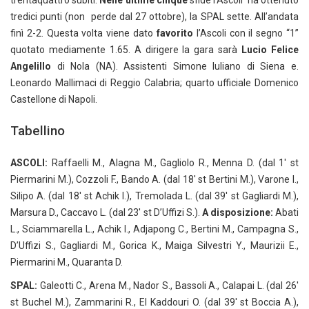
trentaquattro subiti.
Nelle ultime cinque
sfide l’Ascoli ha ottenuto
tredici punti (non perde dal 27 ottobre), la SPAL sette. All’andata
finì 2-2. Questa volta viene dato
favorito
l’Ascoli con il segno “1”
quotato mediamente 1.65. A dirigere la gara sarà
Lucio Felice
Angelillo
di Nola (NA). Assistenti Simone Iuliano di Siena e.
Leonardo Mallimaci di Reggio Calabria; quarto ufficiale Domenico
Castellone di Napoli.
Tabellino
ASCOLI:
Raffaelli M., Alagna M., Gagliolo R., Menna D. (dal 1′ st
Piermarini M.), Cozzoli F., Bando A. (dal 18′ st Bertini M.), Varone I.,
Silipo A. (dal 18′ st Achik I.), Tremolada L. (dal 39′ st Gagliardi M.),
Marsura D., Caccavo L. (dal 23′ st D’Uffizi S.).
A disposizione:
Abati
L., Sciammarella L., Achik I., Adjapong C., Bertini M., Campagna S.,
D’Uffizi S., Gagliardi M., Gorica K., Maiga Silvestri Y., Maurizii E.,
Piermarini M., Quaranta D.
SPAL:
Galeotti C., Arena M., Nador S., Bassoli A., Calapai L. (dal 26′
st Buchel M.), Zammarini R., El Kaddouri O. (dal 39′ st Boccia A.),