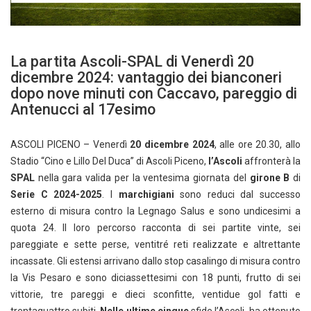
La partita Ascoli-SPAL di Venerdì 20
dicembre 2024: vantaggio dei bianconeri
dopo nove minuti con Caccavo, pareggio di
Antenucci al 17esimo
ASCOLI PICENO – Venerdì
20 dicembre 2024
, alle ore 20.30, allo
Stadio “Cino e Lillo Del Duca” di Ascoli Piceno,
l’Ascoli
affronterà la
SPAL
nella gara valida per la ventesima giornata del
girone B
di
Serie C 2024-2025
. I
marchigiani
sono reduci dal successo
esterno di misura contro la Legnago Salus e sono undicesimi a
quota 24. Il loro percorso racconta di sei partite vinte, sei
pareggiate e sette perse, ventitré reti realizzate e altrettante
incassate. Gli estensi arrivano dallo stop casalingo di misura contro
la Vis Pesaro e sono diciassettesimi con 18 punti, frutto di sei
vittorie, tre pareggi e dieci sconfitte, ventidue gol fatti e