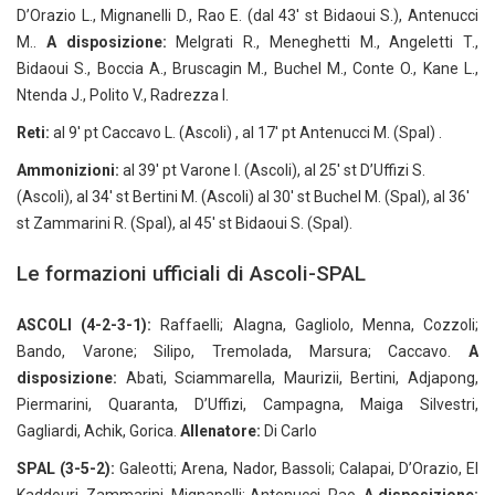
D’Orazio L., Mignanelli D., Rao E. (dal 43′ st Bidaoui S.), Antenucci
M..
A disposizione:
Melgrati R., Meneghetti M., Angeletti T.,
Bidaoui S., Boccia A., Bruscagin M., Buchel M., Conte O., Kane L.,
Ntenda J., Polito V., Radrezza I.
Reti:
al 9′ pt Caccavo L. (Ascoli) , al 17′ pt Antenucci M. (Spal) .
Ammonizioni:
al 39′ pt Varone I. (Ascoli), al 25′ st D’Uffizi S.
(Ascoli), al 34′ st Bertini M. (Ascoli) al 30′ st Buchel M. (Spal), al 36′
st Zammarini R. (Spal), al 45′ st Bidaoui S. (Spal).
Le formazioni ufficiali di Ascoli-SPAL
ASCOLI (4-2-3-1):
Raffaelli; Alagna, Gagliolo, Menna, Cozzoli;
Bando, Varone; Silipo, Tremolada, Marsura; Caccavo.
A
disposizione:
Abati, Sciammarella, Maurizii, Bertini, Adjapong,
Piermarini, Quaranta, D’Uffizi, Campagna, Maiga Silvestri,
Gagliardi, Achik, Gorica.
Allenatore:
Di Carlo
SPAL (3-5-2):
Galeotti; Arena, Nador, Bassoli; Calapai, D’Orazio, El