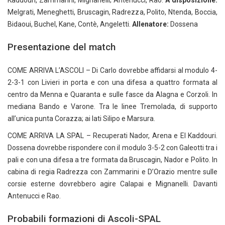
Kaddouri, Zammarini, Mignanelli; Antenucci, Rao.
A disposizione:
Melgrati, Meneghetti, Bruscagin, Radrezza, Polito, Ntenda, Boccia,
Bidaoui, Buchel, Kane, Contè, Angeletti.
Allenatore:
Dossena
Presentazione del match
COME ARRIVA L’ASCOLI – Di Carlo dovrebbe affidarsi al modulo 4-
2-3-1 con Livieri in porta e con una difesa a quattro formata al
centro da Menna e Quaranta e sulle fasce da Alagna e Corzoli. In
mediana Bando e Varone. Tra le linee Tremolada, di supporto
all’unica punta Corazza; ai lati Silipo e Marsura.
COME ARRIVA LA SPAL – Recuperati Nador, Arena e El Kaddouri.
Dossena dovrebbe rispondere con il modulo 3-5-2 con Galeotti tra i
pali e con una difesa a tre formata da Bruscagin, Nador e Polito. In
cabina di regia Radrezza con Zammarini e D’Orazio mentre sulle
corsie esterne dovrebbero agire Calapai e Mignanelli. Davanti
Antenucci e Rao.
Probabili formazioni di Ascoli-SPAL