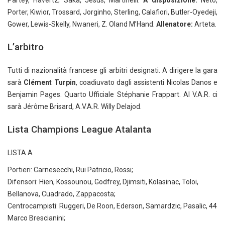
Partey, Havertz; Saka, Jesus, Martinelli.
A disposizione:
Neto,
Porter, Kiwior, Trossard, Jorginho, Sterling, Calafiori, Butler-Oyedeji,
Gower, Lewis-Skelly, Nwaneri, Z. Oland M’Hand.
Allenatore:
Arteta.
L’arbitro
Tutti di nazionalità francese gli arbitri designati. A dirigere la gara
sarà
Clément Turpin
, coadiuvato dagli assistenti Nicolas Danos e
Benjamin Pages. Quarto Ufficiale Stéphanie Frappart. Al V.A.R. ci
sarà Jérôme Brisard, A.V.A.R. Willy Delajod.
Lista Champions League Atalanta
LISTA A
Portieri: Carnesecchi, Rui Patricio, Rossi;
Difensori: Hien, Kossounou, Godfrey, Djimsiti, Kolasinac, Toloi,
Bellanova, Cuadrado, Zappacosta;
Centrocampisti: Ruggeri, De Roon, Ederson, Samardzic, Pasalic, 44
Marco Brescianini;