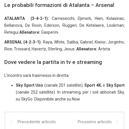
Le probabili formazioni di Atalanta – Arsenal
ATALANTA (3-4-2-1):
Carnesecchi, Djimsiti, Hien, Kolasinac;
Bellanova, De Roon, Ederson, Ruggeri; De Ketelaere, Lookman;
Retegui
Allenatore:
Gasperini.
ARSENAL (4-2-3-1):
Raya, White, Saliba, Gabriel, Kiwior; Jorginho,
Rice; Trossard, Havertz, Sterling; Jesus.
Allenatore:
Arteta.
Dove vedere la partita in tv e streaming
L’incontro sarà trasmesso in diretta:
Sky Sport Uno
(canale 201 satellite),
Sport 4K
, e
Sky Sport
(canale 252 satellite). In streaming, per i soli abbonati Sky,
su SkyGo. Disponibile anche su Now.
Precedente articolo
Prossimo articolo