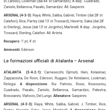
st Zaniolo), Lookman (dal 44' st Samardzic). A disp.: Cuadrado,
Zaniolo, Bellanova, Pasalic, Samardzic. All. Gasperini.
ARSENAL (4-3-3):
Raya; White, Saliba, Gabriel, Timber (dal 28' st
Calafiori); Rice, Partey (dal 13' st Trossard), Havertz; Saka (dal 28'
st Sterling), Jesus (dal 13' st Jorginho), Martinelli. A disp.: Jorginho,
Trossard, Sterling, Calafiori. All. Arteta
Recupero:
1' pt, 4' st
Ammoniti:
Ederson
Le formazioni ufficiali di Atalanta – Arsenal
ATALANTA (3-4-2-1):
Carnesecchi; Djimsiti, Hien, Kolasinac;
Zappacosta, De Roon, Ederson, Ruggeri; De Ketelaere, Lookman;
Retegui.
A disposizione:
Rui Patricio, Rossi, Kossounou,
Cuadrado, Pasalic, Zaniolo, Bellanova, Samardzic, Palestra,
Brescianini, Vlahovic, Del Lungo.
Allenatore:
Gasperini.
ARSENAL (4-3-3):
Raya; White, Saliba, Gabriel, J. Timber; Rice,