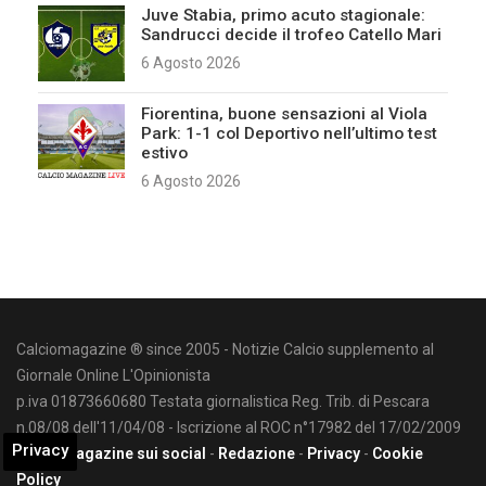
Juve Stabia, primo acuto stagionale:
Sandrucci decide il trofeo Catello Mari
6 Agosto 2026
Fiorentina, buone sensazioni al Viola
Park: 1-1 col Deportivo nell’ultimo test
estivo
6 Agosto 2026
Calciomagazine ® since 2005 - Notizie Calcio supplemento al
Giornale Online L'Opinionista
p.iva 01873660680 Testata giornalistica Reg. Trib. di Pescara
n.08/08 dell'11/04/08 - Iscrizione al ROC n°17982 del 17/02/2009
Privacy
Calciomagazine sui social
-
Redazione
-
Privacy
-
Cookie
Policy