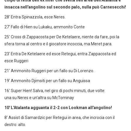
colpo di testa dell'ex Inter che svetta nell'area dell'Atalanta e
insacca nell'angolino sul secondo palo, nulla può Carnesecchi!
28' Entra Spinazzola, esce Neres.
27' Fallo di Hien su Lukaku, ammonito Conte
25' Cross di
Zappacosta per De Ketelaere, niente da fare, poi la
sfera torna al centro e il giocatore incoccia, ma Meret para.
23' Entra De Ketelaere ed esce Retegui, entra Zappacosta ed
esce Ruggeri
21' Ammonito Ruggeri per un fallo su Di Lorenzo.
19' Ammonito Djimsiti per un fallo su Anguissa
16' Super Hien! Salva, nel giro di pochi minuti, due volte:
una su Neres e un'altra su McTominay
10' L'Atalanta agguanta il 2-2 con Lookman all'angolino!
8' Assist di Samardzic per Retegui in area, che incrocia con il
destro: alto.