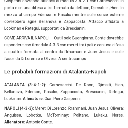
Gasperini dovrebbe affidarsi al modulo 3-4-2-1 con Carnesecchi in
porta e cn una difesa a tre formata da deRoon, Djimsiti e , Hien. In
mezzo al campo Ederson e Pasalic mentre sulle corsie esterne
dovrebbero agire Bellanova e Zappacosta. Attacco affidato a
Lookman e Retegui, supportati da Brescianini.
COME ARRIVA IL NAPOLI – Out il solo Buongiorno. Conte dovrebbe
rispondere con il modulo 4-3-3 con meret tra i pali e con una difesa
a quattro formata al centro da Rrhamani e Juan Jesus e sulle
fasce da Di Lorenzo e Olivera. A centrocampo
Le probabili formazioni di Atalanta-Napoli
ATALANTA (3-4-1-2):
Carnesecchi; De Roon, Djimsiti, Hien;
Bellanova, Ederson, Pasalic, Zappacosta; Brescianini; Retegui,
Lookman.
Allenatore:
Gian Piero Gasperini.
NAPOLI (4-3-3):
Meret; Di Lorenzo, Rrahmani, Juan Jesus, Olivera;
Anguissa, Lobotka, McTominay; Politano, Lukaku, Neres.
Allenatore:
Antonio Conte.