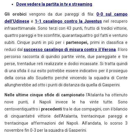
Dove vedere la partita in tv e streaming
Gli orobici
vengono da due pareggi di fila:
0-0 sul campo
dell’Udinese
e
1-1 casalingo contro la Juventus
nel recupero
infrasettimanale. Sono terzi con 43 punti, frutto di tredici vittorie,
quattro pareggi e tre sconfitte, quarantaquattro gol fatti e ventuno
subiti. Cinque punti in più per i
partenopei,
primi in classifica e
reduci dal
successo casalingo di misura contro il Verona
. Il loro
percorso racconta di quindici partite vinte, due pareggiate e tre
perse, trentadue reti realizzate e dodici incassate. Si tratta quindi
di una sfida il cui esito potrebbe essere indicativo per il prosieguo
della corsa allo Scudetto perché vincendo la squadra di Conte
allungherebbe ad otto i punti dii distanza da quella di Gasperini.
Nelle ultime cinque sfide di campionato
l’Atalanta ha ottenuto
nove punti, il Napoli invece le ha vinte tutte.
Sono
centoventiquattro i
precedenti
tra le due compagini, con il bilancio
di cinquantatré vittorie dell’Atalanta, trentacinque pareggi e
trentacinque affermazioni del Napoli.
All’andata, lo scorso 3
novembre fin 0-3 per la squadra di Gasperini.