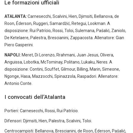
Le formazioni ufficiali
ATALANTA:
Carnesecchi, Scalvini, Hien, Djimsiti, Bellanova, de
Roon, Éderson, Ruggeri, Samardžić, Retegui, Lookman. A
disposizione: Rui Patrício, Rossi, Toloi, Sulemana, Pašalić, Zaniolo,
De Ketelaere, Palestra, Brescianini, Zappacosta. Allenatore: Gian
Piero Gasperini.
NAPOLI:
Meret, Di Lorenzo, Rrahmani, Juan Jesus, Olivera,
Anguissa, Lobotka, McTominay, Politano, Lukaku, Neres. A
disposizione: Contini, Scuffet, Gilmour, Billing, Marin, Simeone,
Ngonge, Hasa, Mazzocchi, Spinazzola, Raspadori. Allenatore:
Antonio Conte.
I convocati dell’Atalanta
Portieri: Carnesecchi, Rossi, Rui Patrício.
Difensori: Djimsiti, Hien, Palestra, Scalvini, Toloi.
Centrocampisti: Bellanova, Brescianini, de Roon, Éderson, Pašalić,