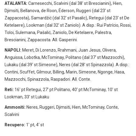
ATALANTA:
Carnesecchi, Scalvini (dal 38' st Brescianini), Hien,
Djimsiti, Bellanova, de Roon, Éderson, Ruggeri (dal 23' st
Zappacosta), Samardžić (dal 32' st Pasalic), Retegui (dal 23' st De
Ketelaere), Lookman (dal 32' st Zaniolo). A disp.: Rui Patrício, Rossi,
Toloi, Sulemana, Pašalić, Zaniolo, De Ketelaere, Palestra,
Brescianini, Zappacosta. All. Gasperini.
NAPOLI:
Meret, Di Lorenzo, Rrahmani, Juan Jesus, Olivera,
Anguissa, Lobotka, McTominay, Politano (dal 37' st Mazzocchi),
Lukaku (dal 39' st Simeone), Neres (dal 28' st Spinazzola). A disp.:
Contini, Scuffet, Gilmour, Billing, Marin, Simeone, Ngonge, Hasa,
Mazzocchi, Spinazzola, Raspadori. All. Conte.
Reti:
16' pt Retegui, 27' pt Politano, 40' pt McTominay, 10' st
Lookman, 33' st Lukaku
Ammoniti:
Neres, Ruggeri, Djimsiti, Hien, McTominay, Conte,
Scalvini
Recupero:
1' pt, 4' st