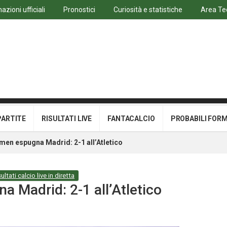
azioni ufficiali
Pronostici
Curiosità e statistiche
Area Te
PARTITE
RISULTATI LIVE
FANTACALCIO
PROBABILI FOR
en espugna Madrid: 2-1 all’Atletico
ultati calcio live in diretta
Madrid: 2-1 all’Atletico