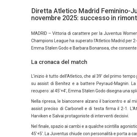
Diretta Atletico Madrid Feminino-
novembre 2025: successo in rimont
MADRID – Vittoria di carattere per la Juventus Women
Champions League ha superato l’Atletico Madrid per 2-
Emma Stølen Godo e Barbara Bonansea, che consente alle
La cronaca del match
L’inizio è tutto dell’Atletico, che al 39’ del primo temp
su assist di Benítez e a battere Peyraud-Magnin. La
recupero: al 45’+4’, Emma Stølen Godo disegna una splen
Nella ripresa, le bianconere alzano il baricentro e a
assist preciso di Carbonell e di testa firma il 2-1. L’
Harviken e Salvai protagoniste di interventi decisivi.
Nel finale, spazio ai cambi e a qualche scintilla agonis
45’+5’. La Juventus chiude con personalità e porta a cas