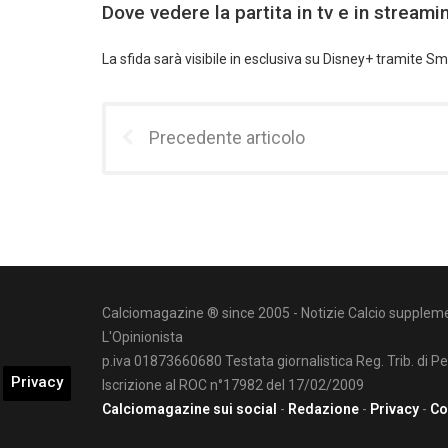
Dove vedere la partita in tv e in streami
La sfida sarà visibile in esclusiva su Disney+ tramite Sm
Precedente articolo
Calciomagazine ® since 2005 - Notizie Calcio suppleme
L'Opinionista
p.iva 01873660680 Testata giornalistica Reg. Trib. di P
Privacy
Iscrizione al ROC n°17982 del 17/02/2009
Calciomagazine sui social
-
Redazione
-
Privacy
-
Co