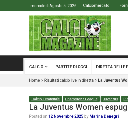
Calciomercato
Form
mercoledì Agosto 5, 2026
CALCIO
PARTITE DI OGGI
DIRETTA DELLE 
Home
Risultati calcio live in diretta
La Juventus Wom
Calcio Femminile
Champions League
Juventus
Ris
La Juventus Women espugna 
Posted on
12 Novembre 2025
by
Marina Denegri