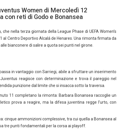
Juventus Women di Mercoledì 12
a con reti di Godo e Bonansea
, che nella terza giornata della League Phase di UEFA Women’s
1 al Centro Deportivo Alcalá de Henares. Una rimonta firmata da
 bianconere di salire a quota sei punti nel girone.
o passa in vantaggio con Sarriegi, abile a sfruttare un inserimento
 Juventus reagisce con determinazione e trova il pareggio nel
dida punizione dal limite che si insacca sotto la traversa
.
l minuto 11 completano la rimonta: Barbara Bonansea raccoglie un
Atletico prova a reagire, ma la difesa juventina regge l’urto, con
tica: cinque ammonizioni complessive, tra cui quella a Bonansea al
a tre punti fondamentali per la corsa ai playoff.