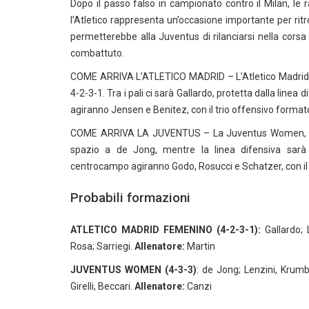
Dopo il passo falso in campionato contro il Milan, le
l’Atletico rappresenta un’occasione importante per ritro
permetterebbe alla Juventus di rilanciarsi nella corsa 
combattuto.
COME ARRIVA L’ATLETICO MADRID – L’Atletico Madrid 
4-2-3-1. Tra i pali ci sarà Gallardo, protetta dalla line
agiranno Jensen e Benitez, con il trio offensivo formato
COME ARRIVA LA JUVENTUS – La Juventus Women, alle
spazio a de Jong, mentre la linea difensiva sarà
centrocampo agiranno Godo, Rosucci e Schatzer, con il 
Probabili formazioni
ATLETICO MADRID FEMENINO (4-2-3-1):
Gallardo; L
Rosa; Sarriegi.
Allenatore:
Martin
JUVENTUS WOMEN (4-3-3)
: de Jong; Lenzini, Krumb
Girelli, Beccari.
Allenatore:
Canzi