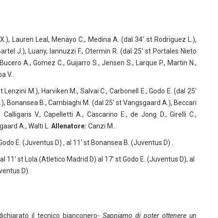
z X.), Lauren Leal, Menayo C., Medina A. (dal 34′ st Rodriguez L.),
Bartel J.), Luany, Iannuzzi F., Otermin R. (dal 25′ st Portales Nieto
 Bucero A., Gomez C., Guijarro S., Jensen S., Larque P., Martin N.,
a V..
 Lenzini M.), Harviken M., Salvai C., Carbonell E., Godo E. (dal 25′
n A.), Bonansea B., Cambiaghi M. (dal 25′ st Vangsgaard A.), Beccari
Calligaris V., Capelletti A., Cascarino E., de Jong D., Girelli C.,
aard A., Walti L.
Allenatore:
Canzi M..
 Godo E. (Juventus D) , al 11′ st Bonansea B. (Juventus D) .
al 11′ st Lola (Atletico Madrid D) al 17′ st Godo E. (Juventus D), al
uventus D).
dichiarato il tecnico bianconero-
Sappiamo di poter ottenere un