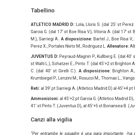
Tabellino
ATLETICO MADRID D:
Lola, Lloris S. (dal 25′ st Pere
Garcia G. (dal 17′ st Boe Risa V.), Vitoria A. (dal 17′ st 
M.), Sarriegi A..
A disposizione:
Bartel J., Boe Risa V.,
Perez X., Portales Nieto M., Rodriguez L.
Allenatore:
Alb
JUVENTUS D:
Peyraud-Magnin P., Kullberg E. (dal 40′ st
st Walti L.), Schatzer E., Pinto T. (dal 45’+2 st Brighto
C. (dal 40′ st Girelli C.).
A disposizione:
Brighton A., 
Krumbiegel P., Lenzini M., Rosucci M., Thomas L., Vangsg
Reti:
al 39′ pt Sarriegi A. (Atletico Madrid D) al 45’+4 pt
Ammonizioni:
al 45’+2 pt Garcia G. (Atletico Madrid D), 
41′ st Pinto T. (Juventus D), al 45’+5 st Bonansea B. (J
Canzi alla vigilia
“Per entrambe le squadre è una gara importante
. -ha 