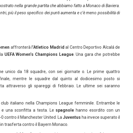
ostrato nella grande partita che abbiamo fatto a Monaco di Baviera.
tri, più il peso specifico dei punti aumenta e c’è meno possibilità di
omen
affronterà l
’Atletico Madrid
al Centro Deportivo Alcalá de
lla
UEFA Women’s Champions League
. Una gara che potrebbe
ne unico da 18 squadre, con sei giornate o. Le prime quattro
 finale, mentre le squadre dal quinto al dodicesimo posto si
ta attraverso gli spareggi di febbraio. Le ultime sei saranno
n club italiano nella Champions League femminile. Entrambe le
a e una sconfitta a testa. Le
spagnole
hanno esordito con un
1-0 contro il Manchester United. La
Juventus
ha invece superato il
 in trasferta contro il Bayern Monaco.