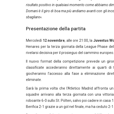
risultato positivo in qualsiasi momento come abbiamo dim
Domani è il giro di boa ma più andiamo avanti con gli incon
sbagliare».
Presentazione della partita
Mercoledì
12 novembre
, alle ore 21:00, la
Juventus W
Henares per la terza giornata della League Phase de
rivelarsi decisiva per il prosieguo del cammino europeo.
Il nuovo format della competizione prevede un giro
classificate accederanno direttamente ai quarti di
giocheranno l’accesso alla fase a eliminazione diret
eliminate.
Sarà la prima volta che l’Atletico Madrid affronta u
squadre arrivano alla terza giornata con una vittori
roboante 6-0 sullo St. Pölten, salvo poi cadere in casa 
Benfica 2-1 grazie a un gol nel finale, ma ha ceduto 2-1