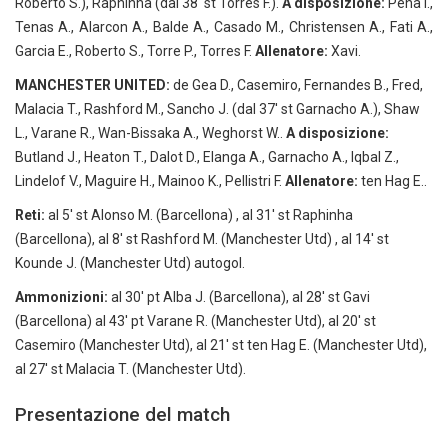
Roberto S.), Raphinha (dal 38′ st Torres F.).
A disposizione:
Pena I.,
Tenas A., Alarcon A., Balde A., Casado M., Christensen A., Fati A.,
Garcia E., Roberto S., Torre P., Torres F.
Allenatore:
Xavi.
MANCHESTER UNITED:
de Gea D., Casemiro, Fernandes B., Fred,
Malacia T., Rashford M., Sancho J. (dal 37′ st Garnacho A.), Shaw
L., Varane R., Wan-Bissaka A., Weghorst W..
A disposizione:
Butland J., Heaton T., Dalot D., Elanga A., Garnacho A., Iqbal Z.,
Lindelof V., Maguire H., Mainoo K., Pellistri F.
Allenatore:
ten Hag E..
Reti:
al 5′ st Alonso M. (Barcellona) , al 31′ st Raphinha
(Barcellona), al 8′ st Rashford M. (Manchester Utd) , al 14′ st
Kounde J. (Manchester Utd) autogol.
Ammonizioni:
al 30′ pt Alba J. (Barcellona), al 28′ st Gavi
(Barcellona) al 43′ pt Varane R. (Manchester Utd), al 20′ st
Casemiro (Manchester Utd), al 21′ st ten Hag E. (Manchester Utd),
al 27′ st Malacia T. (Manchester Utd).
Presentazione del match