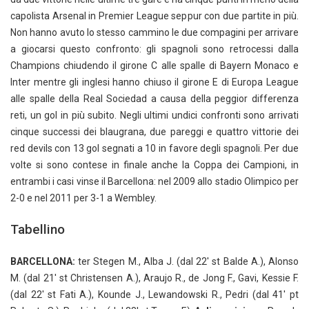
capolista Arsenal in Premier League seppur con due partite in più.
Non hanno avuto lo stesso cammino le due compagini per arrivare
a giocarsi questo confronto: gli spagnoli sono retrocessi dalla
Champions chiudendo il girone C alle spalle di Bayern Monaco e
Inter mentre gli inglesi hanno chiuso il girone E di Europa League
alle spalle della Real Sociedad a causa della peggior differenza
reti, un gol in più subito. Negli ultimi undici confronti sono arrivati
cinque successi dei blaugrana, due pareggi e quattro vittorie dei
red devils con 13 gol segnati a 10 in favore degli spagnoli. Per due
volte si sono contese in finale anche la Coppa dei Campioni, in
entrambi i casi vinse il Barcellona: nel 2009 allo stadio Olimpico per
2-0 e nel 2011 per 3-1 a Wembley.
Tabellino
BARCELLONA:
ter Stegen M., Alba J. (dal 22′ st Balde A.), Alonso
M. (dal 21′ st Christensen A.), Araujo R., de Jong F., Gavi, Kessie F.
(dal 22′ st Fati A.), Kounde J., Lewandowski R., Pedri (dal 41′ pt