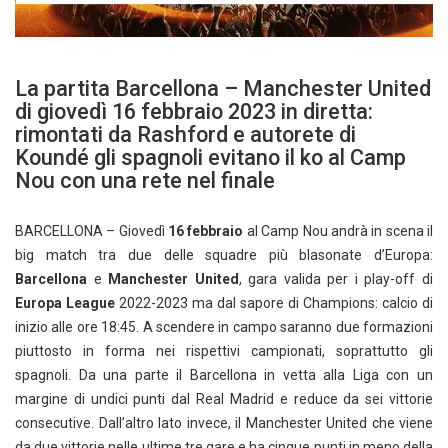
La partita Barcellona – Manchester United
di giovedì 16 febbraio 2023 in diretta:
rimontati da Rashford e autorete di
Koundé gli spagnoli evitano il ko al Camp
Nou con una rete nel finale
BARCELLONA – Giovedì
16 febbraio
al Camp Nou andrà in scena il
big match tra due delle squadre più blasonate d’Europa:
Barcellona
e
Manchester United
, gara valida per i play-off di
Europa League
2022-2023 ma dal sapore di Champions: calcio di
inizio alle ore 18:45. A scendere in campo saranno due formazioni
piuttosto in forma nei rispettivi campionati, soprattutto gli
spagnoli. Da una parte il Barcellona in vetta alla Liga con un
margine di undici punti dal Real Madrid e reduce da sei vittorie
consecutive. Dall’altro lato invece, il Manchester United che viene
da due vittorie nelle ultime tre gare e ha cinque punti in meno della