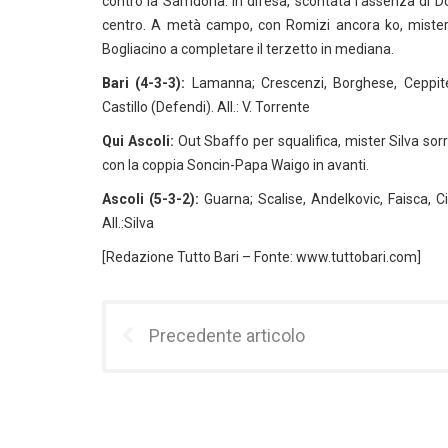
contro la Samdoria. In difesa, scontata l’assenza di D
centro. A metà campo, con Romizi ancora ko, mister T
Bogliacino a completare il terzetto in mediana.
Bari (4-3-3):
Lamanna; Crescenzi, Borghese, Ceppitell
Castillo (Defendi). All.: V. Torrente
Qui Ascoli:
Out Sbaffo per squalifica, mister Silva sor
con la coppia Soncin-Papa Waigo in avanti.
Ascoli (5-3-2):
Guarna; Scalise, Andelkovic, Faisca, C
All.:Silva
[Redazione Tutto Bari – Fonte: www.tuttobari.com]
Precedente articolo