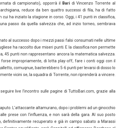
iornata di campionato), opporrà il
Bari
di Vincenzo Torrente al
archigiana, reduce da ben quattro successi di fila, ha di fatto
ui ha inziato la stagione in corso. Oggi, i 41 punti in classifica,
 una passo da quella salvezza che, ad inzio torneo, sembrava
iamato al successo dopo i mezzi passi falsi consumati nelle ultime
gliese ha raccolto due miseri punti. E la classifica non permette
ura, 45 punti non rappresentano ancora la matematica salvezza.
forse impropriamente, di lotta play-off, fare i conti oggi con il
 galletto, comuqnue, basterebbero 5-6 punti per levarsi di dosso lo
mente vicini se, la squadra di Torrente, non riprenderà a vincere.
eguire live l’incontro sulle pagine di TuttoBari.com, grazie alla
aputo. L’attaccante altamurano, dopo i problemi ad un ginocchio
lle prese con l’influenza, e non sarà della gara. Al suo posto
llo, definitivamente recuperato e già in campo sabato a Marassi