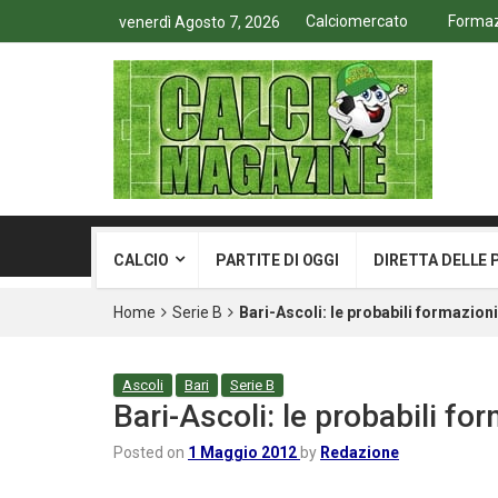
Calciomercato
Formazi
venerdì Agosto 7, 2026
CALCIO
PARTITE DI OGGI
DIRETTA DELLE 
Home
Serie B
Bari-Ascoli: le probabili formazioni
Ascoli
Bari
Serie B
Bari-Ascoli: le probabili fo
Posted on
1 Maggio 2012
by
Redazione