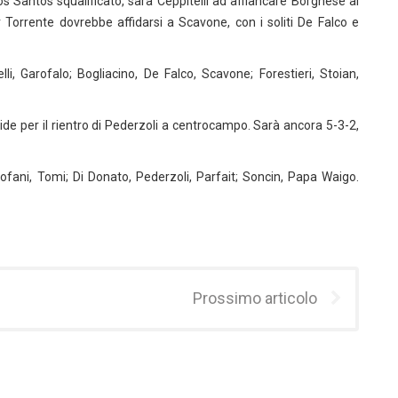
os Santos squalificato, sarà Ceppitelli ad affiancare Borghese al
orrente dovrebbe affidarsi a Scavone, con i soliti De Falco e
i, Garofalo; Bogliacino, De Falco, Scavone; Forestieri, Stoian,
ride per il rientro di Pederzoli a centrocampo. Sarà ancora 5-3-2,
iofani, Tomi; Di Donato, Pederzoli, Parfait; Soncin, Papa Waigo.
Prossimo articolo