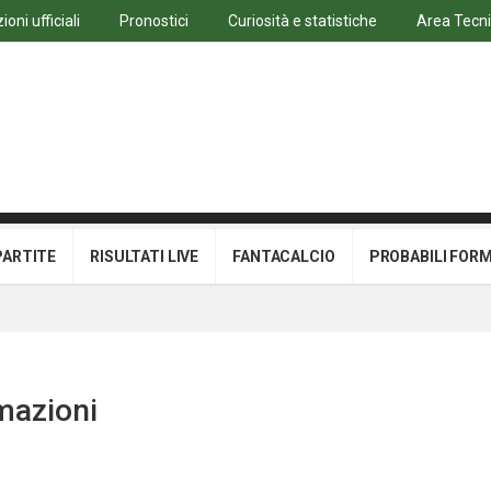
oni ufficiali
Pronostici
Curiosità e statistiche
Area Tecn
PARTITE
RISULTATI LIVE
FANTACALCIO
PROBABILI FOR
rmazioni