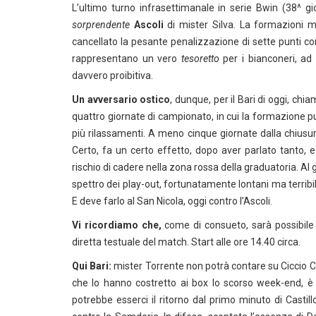
L’ultimo turno infrasettimanale in serie Bwin (38^ g
sorprendente
Ascoli
di mister Silva. La formazioni m
cancellato la pesante penalizzazione di sette punti con c
rappresentano un vero
tesoretto
per i bianconeri, ad
davvero proibitiva.
Un avversario ostico
, dunque, per il Bari di oggi, ch
quattro giornate di campionato, in cui la formazione pu
più rilassamenti. A meno cinque giornate dalla chius
Certo, fa un certo effetto, dopo aver parlato tanto, e 
rischio di cadere nella zona rossa della graduatoria. Al
spettro dei play-out, fortunatamente lontani ma terribil
E deve farlo al San Nicola, oggi contro l’Ascoli.
Vi ricordiamo che,
come di consueto, sarà possibile s
diretta testuale del match. Start alle ore 14.40 circa.
Qui Bari:
mister Torrente non potrà contare su Ciccio C
che lo hanno costretto ai box lo scorso week-end, è a
potrebbe esserci il ritorno dal primo minuto di Casti