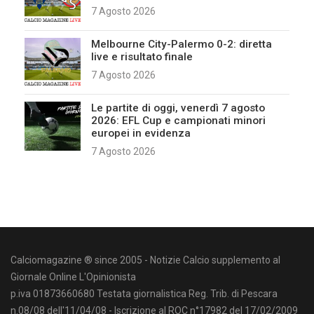
7 Agosto 2026
Melbourne City-Palermo 0-2: diretta
live e risultato finale
7 Agosto 2026
Le partite di oggi, venerdì 7 agosto
2026: EFL Cup e campionati minori
europei in evidenza
7 Agosto 2026
Calciomagazine ® since 2005 - Notizie Calcio supplemento al
Giornale Online L'Opinionista
p.iva 01873660680 Testata giornalistica Reg. Trib. di Pescara
n.08/08 dell'11/04/08 - Iscrizione al ROC n°17982 del 17/02/2009