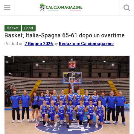
Basket
Sport
Basket, Italia-Spagna 65-61 dopo un overtime
Posted on
7 Giugno 2026
by
Redazione Calciomagazine