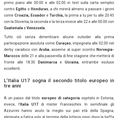
primo piano alle 00.00 e alle 02.00 in test sulla carta semplici
contro
Egitto
e
Honduras
, a chi mirerà almeno a passare i gironi
come
Croazia, Ecuador
e
Turchia,
la prima a tu per tu alle 20.45
con la Slovenia, la seconda e la terza invece alle 22 e alle 00.00 con
Guatemala
e
Venezuela.
Tutto ciò senza dimenticare alcune outsider alla prima
partecipazione assoluta come
Curaçao
, impegnata alle 02.00 nel
derby caraibico con
Aruba
, assieme al super scontro
Norvegia-
Marocco
delle 21 e alla passerella di fine stagione che metterà di
fronte alle 18.30
Danimarca
e
Ucraina
, entrambe escluse
eccellenti.
L’Italia U17 sogna il secondo titolo europeo in
tre anni
A un passo dal titolo
europeo di categoria
ospitato in Estonia,
invece, l’
Italia U17
di mister Franceschini. In semifinale gli
Azzurrini hanno avuto la meglio sui pari età della Spagna,
eliminata a fatica solo al termine della lotteria rigori dopo la beffa