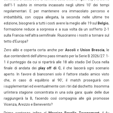
dell’1-1 subito in rimonta incassato negli ultimi 10′ dei tempi
regolamentari. E per mantenere ora immacolato percorso e
imbattibiltà, con coppa allegata, la seconda nelle ultime tre
edizione, bisognerà a tutti i costi avere la meglio alle 19 sul
Belgio
,
formazione reduce a sorpresa e a sua volta da un sofferto 2-1
sulla Francia nell’altra semifinale. Riusciranno i nostri a tornare sul
tetto d’Europa?
Zero alibi e coperta corta anche per
Ascoli
e
Union Brescia
, le
due contendenti dell’ultimo pass rimasto per la Serie B 2026/27. 1-
1 il punteggio da cui si ripartirà alle 18 allo stadio Del Duca nella
finale di andata dei
play off di C
, il che lascerà ogni scenario
aperto. In favore di bianconeri solo il fattore stadio amico visto
che, in caso di equilibrio al 90′, il match proseguirà con
i supplementari ed eventualmente con i tiri dal dischetto. Insomma
un’intera stagione concentrata in una sola gara: quale delle due
raggiungerà la B, facendo così compagnia alle già promosse
Vicenza, Arezzo e Benevento?
Prime sentenze infine al
Maurice Revelle Tournament
, il fu