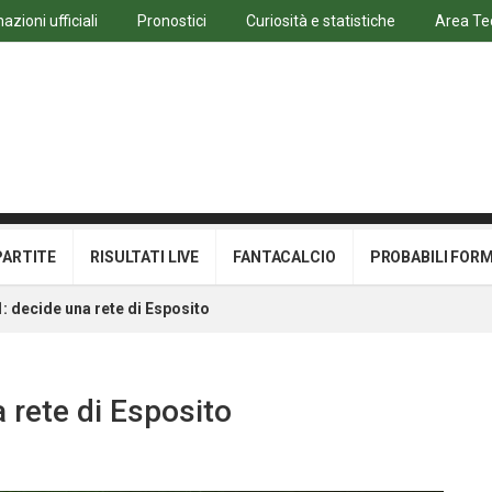
azioni ufficiali
Pronostici
Curiosità e statistiche
Area Te
PARTITE
RISULTATI LIVE
FANTACALCIO
PROBABILI FOR
1: decide una rete di Esposito
a rete di Esposito