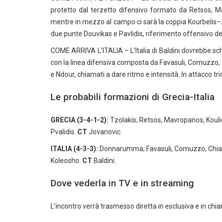
protetto dal terzetto difensivo formato da Retsos, M
mentre in mezzo al campo ci sarà la coppia Kourbelis–Zafe
due punte Douvikas e Pavlidis, riferimento offensivo de
COME ARRIVA L’ITALIA – L’Italia di Baldini dovrebbe sc
con la linea difensiva composta da Favasuli, Comuzzo, C
e Ndour, chiamati a dare ritmo e intensità. In attacco tr
Le probabili formazioni di Grecia-Italia
GRECIA (3-4-1-2):
Tzolakis; Retsos, Mavropanos, Koulier
Pvalidis.
CT
Jovanovic.
ITALIA (4-3-3):
Donnarumma; Favasuli, Comuzzo, Chiarodia
Koleosho.
CT
Baldini.
Dove vederla in TV e in streaming
L’incontro verrà trasmesso diretta in esclusiva e in chi