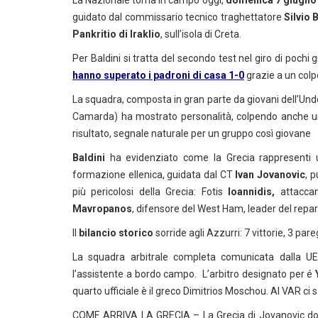
La Nazionale torna in campo oggi,
domenica 7 giugno
guidato dal commissario tecnico traghettatore
Silvio 
Pankritio di Iraklio
, sull’isola di Creta.
Per Baldini si tratta del secondo test nel giro di poch
hanno superato i padroni di casa 1-0
grazie a un colpo
La squadra, composta in gran parte da giovani dell’Und
Camarda) ha mostrato personalità, colpendo anche un p
risultato, segnale naturale per un gruppo così giovane
Baldini
ha evidenziato come la Grecia rappresenti un
formazione ellenica, guidata dal CT
Ivan Jovanovic
, 
più pericolosi della Grecia: Fotis
Ioannidis,
attaccan
Mavropanos
, difensore del West Ham, leader del repar
Il
bilancio storico
sorride agli Azzurri: 7 vittorie, 3 pare
La squadra arbitrale completa comunicata dalla UE
l’assistente a bordo campo. L’arbitro designato per é
quarto ufficiale è il greco Dimitrios Moschou. Al VAR ci
COME ARRIVA LA GRECIA – La Grecia di Jovanovic dovr