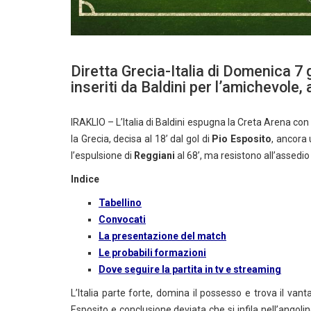
Diretta Grecia-Italia di Domenica 7 
inseriti da Baldini per l’amichevole
IRAKLIO – L’Italia di Baldini espugna la Creta Arena co
la Grecia, decisa al 18’ dal gol di
Pio Esposito
, ancora 
l’espulsione di
Reggiani
al 68’, ma resistono all’assedio 
Indice
Tabellino
Convocati
La presentazione del match
Le probabili formazioni
Dove seguire la partita in tv e streaming
L’Italia parte forte, domina il possesso e trova il vant
Esposito e conclusione deviata che si infila nell’angoli