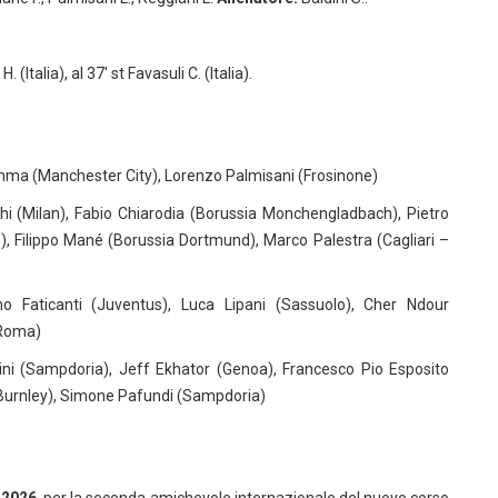
H. (Italia), al 37′ st Favasuli C. (Italia).
rumma (Manchester City), Lorenzo Palmisani (Frosinone)
hi (Milan), Fabio Chiarodia (Borussia Monchengladbach), Pietro
, Filippo Mané (Borussia Dortmund), Marco Palestra (Cagliari –
o Faticanti (Juventus), Luca Lipani (Sassuolo), Cher Ndour
(Roma)
ini (Sampdoria), Jeff Ekhator (Genoa), Francesco Pio Esposito
 (Burnley), Simone Pafundi (Sampdoria)