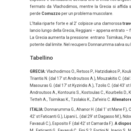
fermato da Vlachodimos, mentre la Grecia si affida so
perde
Comuzzo
per un problema muscolare.
L’Italia riparte forte e al 2’ colpisce una clamorosa
trav
lancio lungo della Grecia, Reggiani – appena entrato 
La Grecia aumenta la pressione: entrano Tsimikas, Pavlidi
potente dal limite. Nel recupero Donnarumma salva su Pa
Tabellino
GRECIA:
Vlachodimos O., Retsos P., Hatzidiakos P., Koulier
Triantis N. (dal 17′ st Androutsos A.), Mouzakitis C. (dal 
Masouras G. (dal 17′ st Kyziridis A.), Tzolis C. (dal 43′ st
Androutsos A., Kontouris S., Kostoulas C., Kourbelis D., Ky
Tetteh A., Tsimikas K., Tzolakis K., Zafeiris C.
Allenator
ITALIA:
Donnarumma G., Ahanor H. (dal 1′ st Mane F.), Com
42′ st Faticanti G.), Lipani L. (dal 29′ st Dagasso M.), Ndour 
Favasuli C.), Esposito F. (dal 42′ st Camarda F.).
A dispos
M., Faticanti G., Favasuli C., Fini S.2, Fortini N., Inacio S.