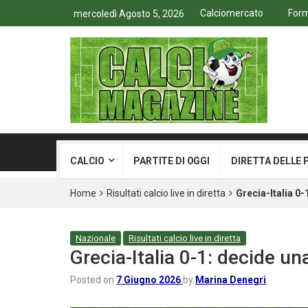
Calciomercato
Form
mercoledì Agosto 5, 2026
CALCIO
PARTITE DI OGGI
DIRETTA DELLE 
Home
Risultati calcio live in diretta
Grecia-Italia 0-
Nazionale
Risultati calcio live in diretta
Grecia-Italia 0-1: decide un
Posted on
7 Giugno 2026
by
Marina Denegri