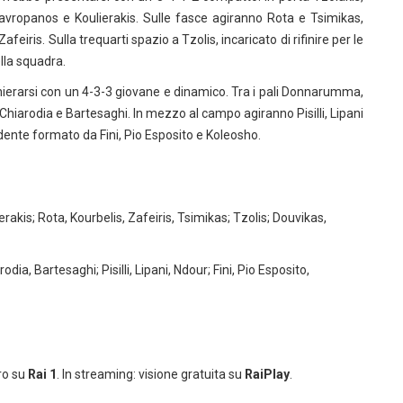
avropanos e Koulierakis. Sulle fasce agiranno Rota e Tsimikas,
iris. Sulla trequarti spazio a Tzolis, incaricato di rifinire per le
lla squadra.
hierarsi con un 4-3-3 giovane e dinamico. Tra i pali Donnarumma,
hiarodia e Bartesaghi. In mezzo al campo agiranno Pisilli, Lipani
idente formato da Fini, Pio Esposito e Koleosho.
akis; Rota, Kourbelis, Zafeiris, Tsimikas; Tzolis; Douvikas,
, Bartesaghi; Pisilli, Lipani, Ndour; Fini, Pio Esposito,
aro su
Rai 1
. In streaming: visione gratuita su
RaiPlay
.