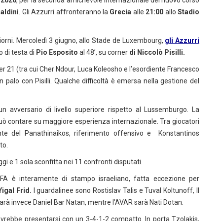
 2026
, per la seconda amichevole internazionale del nuovo corso
Baldini
. Gli Azzurri affronteranno la
Grecia
alle
21:00
allo
Stadio
i giorni. Mercoledì 3 giugno, allo Stade de Luxembourg,
gli Azzurri
 di testa di
Pio Esposito
al 48’, su corner
di Niccolò Pisilli.
er 21 (tra cui Cher Ndour, Luca Koleosho e l’esordiente Francesco
alo con Pisilli. Qualche difficoltà è emersa nella gestione del
 avversario di livello superiore rispetto al Lussemburgo. La
può contare su maggiore esperienza internazionale. Tra giocatori
te del Panathinaikos, riferimento offensivo e Konstantinos
to.
ggi e 1 sola sconfitta nei 11 confronti disputati.
FA è interamente di stampo israeliano, fatta eccezione per
Yigal Frid.
I guardalinee sono Rostislav Talis e Tuval Koltunoff, Il
 sarà invece Daniel Bar Natan, mentre l’AVAR sarà Nati Dotan.
ebbe presentarsi con un 3-4-1-2 compatto. In porta Tzolakis,