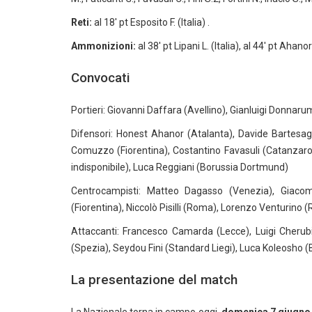
Reti:
al 18′ pt Esposito F. (Italia) .
Ammonizioni:
al 38′ pt Lipani L. (Italia), al 44′ pt Ahanor 
Convocati
Portieri: Giovanni Daffara (Avellino), Gianluigi Donna
Difensori: Honest Ahanor (Atalanta), Davide Bartesag
Comuzzo (Fiorentina), Costantino Favasuli (Catanzaro)
indisponibile), Luca Reggiani (Borussia Dortmund)
Centrocampisti: Matteo Dagasso (Venezia), Giacom
(Fiorentina), Niccolò Pisilli (Roma), Lorenzo Venturino 
Attaccanti: Francesco Camarda (Lecce), Luigi Cherub
(Spezia), Seydou Fini (Standard Liegi), Luca Koleosho
La presentazione del match