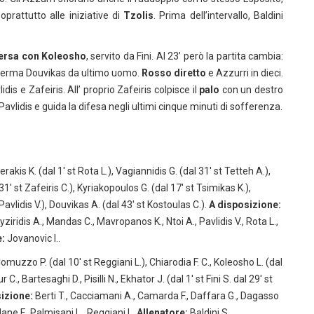
prattutto alle iniziative di
Tzolis
. Prima dell’intervallo, Baldini
ersa con Koleosho
, servito da Fini. Al 23’ però la partita cambia:
– ferma Douvikas da ultimo uomo.
Rosso diretto
e Azzurri in dieci.
s e Zafeiris. All’ proprio Zafeiris colpisce il
palo
con un destro
vlidis e guida la difesa negli ultimi cinque minuti di sofferenza.
akis K. (dal 1′ st Rota L.), Vagiannidis G. (dal 31′ st Tetteh A.),
31′ st Zafeiris C.), Kyriakopoulos G. (dal 17′ st Tsimikas K.),
 Pavlidis V.), Douvikas A. (dal 43′ st Kostoulas C.).
A disposizione:
ziridis A., Mandas C., Mavropanos K., Ntoi A., Pavlidis V., Rota L.,
e:
Jovanovic I..
uzzo P. (dal 10′ st Reggiani L.), Chiarodia F. C., Koleosho L. (dal
C., Bartesaghi D., Pisilli N., Ekhator J. (dal 1′ st Fini S. dal 29′ st
izione:
Berti T., Cacciamani A., Camarda F., Daffara G., Dagasso
, Mane F., Palmisani L., Reggiani L.
Allenatore:
Baldini S..