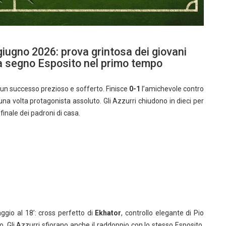
giugno 2026: prova grintosa dei giovani
, a segno Esposito nel primo tempo
n un successo prezioso e sofferto. Finisce
0-1
l’amichevole contro
una volta protagonista assoluto. Gli Azzurri chiudono in dieci per
finale dei padroni di casa.
aggio al 18’: cross perfetto di
Ekhator
, controllo elegante di Pio
no. Gli Azzurri sfiorano anche il raddoppio con lo stesso Esposito,