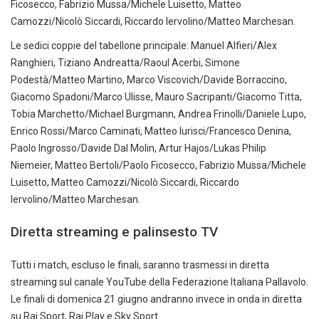
Ficosecco, Fabrizio Mussa/Michele Luisetto, Matteo
Camozzi/Nicolò Siccardi, Riccardo Iervolino/Matteo Marchesan.
Le sedici coppie del tabellone principale: Manuel Alfieri/Alex
Ranghieri, Tiziano Andreatta/Raoul Acerbi, Simone
Podestà/Matteo Martino, Marco Viscovich/Davide Borraccino,
Giacomo Spadoni/Marco Ulisse, Mauro Sacripanti/Giacomo Titta,
Tobia Marchetto/Michael Burgmann, Andrea Frinolli/Daniele Lupo,
Enrico Rossi/Marco Caminati, Matteo Iurisci/Francesco Denina,
Paolo Ingrosso/Davide Dal Molin, Artur Hajos/Lukas Philip
Niemeier, Matteo Bertoli/Paolo Ficosecco, Fabrizio Mussa/Michele
Luisetto, Matteo Camozzi/Nicolò Siccardi, Riccardo
Iervolino/Matteo Marchesan.
Diretta streaming e palinsesto TV
Tutti i match, escluso le finali, saranno trasmessi in diretta
streaming sul canale YouTube della Federazione Italiana Pallavolo.
Le finali di domenica 21 giugno andranno invece in onda in diretta
su Rai Sport, Rai Play e Sky Sport.