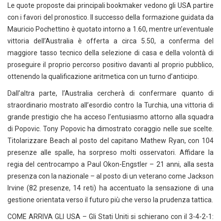
Le quote proposte dai principali bookmaker vedono gli USA partire
con i favori del pronostico. Il successo della formazione guidata da
Mauricio Pochettino è quotato intorno a 1.60, mentre un’eventuale
vittoria dell’Australia è offerta a circa 5.50, a conferma del
maggiore tasso tecnico della selezione di casa e della volontà di
proseguire il proprio percorso positivo davanti al proprio pubblico,
ottenendo la qualificazione aritmetica con un turno d’anticipo.
Dall’altra parte, l’Australia cercherà di confermare quanto di
straordinario mostrato all’esordio contro la Turchia, una vittoria di
grande prestigio che ha acceso l’entusiasmo attorno alla squadra
di Popovic. Tony Popovic ha dimostrato coraggio nelle sue scelte.
Titolarizzare Beach al posto del capitano Mathew Ryan, con 104
presenze alle spalle, ha sorpreso molti osservatori. Affidare la
regia del centrocampo a Paul Okon-Engstler – 21 anni, alla sesta
presenza con la nazionale – al posto di un veterano come Jackson
Irvine (82 presenze, 14 reti) ha accentuato la sensazione di una
gestione orientata verso il futuro più che verso la prudenza tattica.
COME ARRIVA GLI USA – Gli Stati Uniti si schierano con il 3-4-2-1: