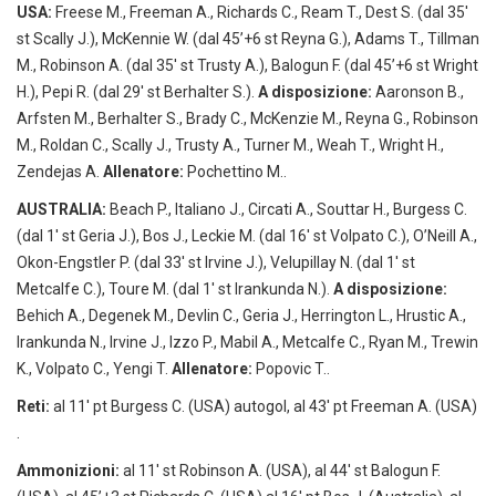
USA:
Freese M., Freeman A., Richards C., Ream T., Dest S. (dal 35′
st Scally J.), McKennie W. (dal 45’+6 st Reyna G.), Adams T., Tillman
M., Robinson A. (dal 35′ st Trusty A.), Balogun F. (dal 45’+6 st Wright
H.), Pepi R. (dal 29′ st Berhalter S.).
A disposizione:
Aaronson B.,
Arfsten M., Berhalter S., Brady C., McKenzie M., Reyna G., Robinson
M., Roldan C., Scally J., Trusty A., Turner M., Weah T., Wright H.,
Zendejas A.
Allenatore:
Pochettino M..
AUSTRALIA:
Beach P., Italiano J., Circati A., Souttar H., Burgess C.
(dal 1′ st Geria J.), Bos J., Leckie M. (dal 16′ st Volpato C.), O’Neill A.,
Okon-Engstler P. (dal 33′ st Irvine J.), Velupillay N. (dal 1′ st
Metcalfe C.), Toure M. (dal 1′ st Irankunda N.).
A disposizione:
Behich A., Degenek M., Devlin C., Geria J., Herrington L., Hrustic A.,
Irankunda N., Irvine J., Izzo P., Mabil A., Metcalfe C., Ryan M., Trewin
K., Volpato C., Yengi T.
Allenatore:
Popovic T..
Reti:
al 11′ pt Burgess C. (USA) autogol, al 43′ pt Freeman A. (USA)
.
Ammonizioni:
al 11′ st Robinson A. (USA), al 44′ st Balogun F.