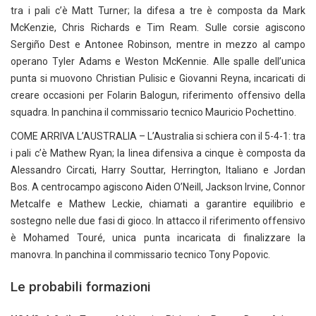
tra i pali c’è Matt Turner; la difesa a tre è composta da Mark
McKenzie, Chris Richards e Tim Ream. Sulle corsie agiscono
Sergiño Dest e Antonee Robinson, mentre in mezzo al campo
operano Tyler Adams e Weston McKennie. Alle spalle dell’unica
punta si muovono Christian Pulisic e Giovanni Reyna, incaricati di
creare occasioni per Folarin Balogun, riferimento offensivo della
squadra. In panchina il commissario tecnico Mauricio Pochettino.
COME ARRIVA L’AUSTRALIA – L’Australia si schiera con il 5-4-1: tra
i pali c’è Mathew Ryan; la linea difensiva a cinque è composta da
Alessandro Circati, Harry Souttar, Herrington, Italiano e Jordan
Bos. A centrocampo agiscono Aiden O’Neill, Jackson Irvine, Connor
Metcalfe e Mathew Leckie, chiamati a garantire equilibrio e
sostegno nelle due fasi di gioco. In attacco il riferimento offensivo
è Mohamed Touré, unica punta incaricata di finalizzare la
manovra. In panchina il commissario tecnico Tony Popovic.
Le probabili formazioni