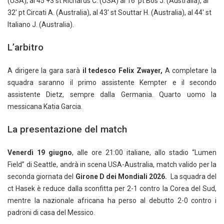
(USA), al 45’+3 st Richards C. (USA) al 16′ pt Bos J. (Australia), al
32′ pt Circati A. (Australia), al 43′ st Souttar H. (Australia), al 44′ st
Italiano J. (Australia).
L’arbitro
A dirigere la gara sarà
il tedesco Felix Zwayer,
A completare la
squadra saranno il primo assistente Kempter e il secondo
assistente Dietz, sempre dalla Germania. Quarto uomo la
messicana Katia Garcia.
La presentazione del match
Venerdì 19 giugno
, alle ore 21:00 italiane, allo stadio “Lumen
Field” di Seattle, andrà in scena USA-Australia, match valido per la
seconda giornata del
Girone D dei Mondiali 2026.
La squadra del
ct Hasek è reduce dalla sconfitta per 2-1 contro la Corea del Sud,
mentre la nazionale africana ha perso al debutto 2-0 contro i
padroni di casa del Messico.