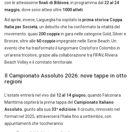
con le attesissime
finali di Bibione
, in programma dal
22 al 24
maggio
, dove sono attesi oltre
1000 atleti
.
Ad aprile, invece, Laigueglia ha ospitato la
prima storica Coppa
Italia per Società
, un debutto che ha confermato la vitalità del
movimento: quasi
200 coppie
in gara nelle categorie Gold, Silver e
Bronze, oltre alle
60 coppie
impegnate nelle Serie Beach. Un
evento che ha trasformato il lungomare Cristoforo Colombo in
un’arena tricolore, grazie alla collaborazione tra FIPAV, Riviera
Beach Volley e il comitato territoriale.
Il Campionato Assoluto 2026: nove tappe in otto
regioni
L’estate entrerà nel vivo dal
12 al 14 giugno
, quando Falconara
Marittima ospiterà la prima tappa del
Campionato Italiano
Assoluto
, giunto alla sua
33ª edizione
. Il circuito, rinnovato nel
format nel 2025, attraverserà l’Italia fino a settembre, con
appuntamenti che toccheranno: