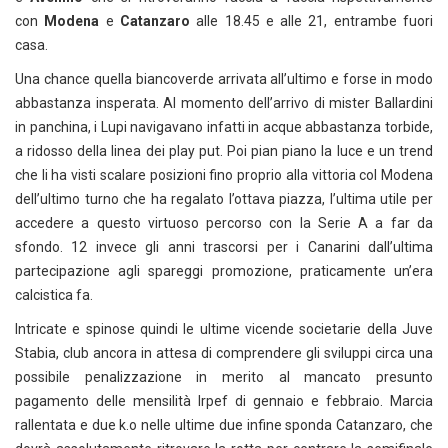
con
Modena
e
Catanzaro
alle 18.45 e alle 21, entrambe fuori
casa.
Una chance quella biancoverde arrivata all’ultimo e forse in modo
abbastanza insperata. Al momento dell’arrivo di mister Ballardini
in panchina, i Lupi navigavano infatti in acque abbastanza torbide,
a ridosso della linea dei play put. Poi pian piano la luce e un trend
che li ha visti scalare posizioni fino proprio alla vittoria col Modena
dell’ultimo turno che ha regalato l’ottava piazza, l’ultima utile per
accedere a questo virtuoso percorso con la Serie A a far da
sfondo. 12 invece gli anni trascorsi per i Canarini dall’ultima
partecipazione agli spareggi promozione, praticamente un’era
calcistica fa.
Intricate e spinose quindi le ultime vicende societarie della Juve
Stabia, club ancora in attesa di comprendere gli sviluppi circa una
possibile penalizzazione in merito al mancato presunto
pagamento delle mensilità Irpef di gennaio e febbraio. Marcia
rallentata e due k.o nelle ultime due infine sponda Catanzaro, che