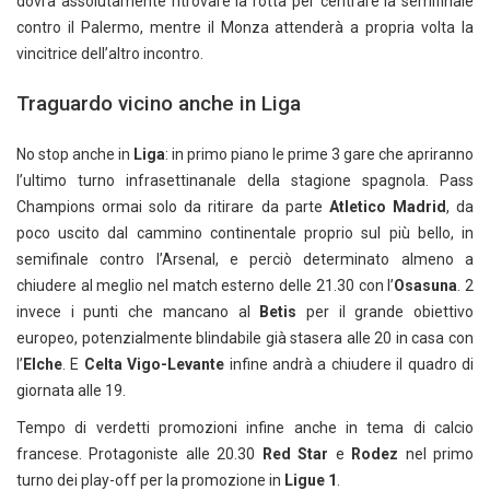
dovrà assolutamente ritrovare la rotta per centrare la semifinale
contro il Palermo, mentre il Monza attenderà a propria volta la
vincitrice dell’altro incontro.
Traguardo vicino anche in Liga
No stop anche in
Liga
: in primo piano le prime 3 gare che apriranno
l’ultimo turno infrasettinanale della stagione spagnola. Pass
Champions ormai solo da ritirare da parte
Atletico Madrid
, da
poco uscito dal cammino continentale proprio sul più bello, in
semifinale contro l’Arsenal, e perciò determinato almeno a
chiudere al meglio nel match esterno delle 21.30 con l’
Osasuna
. 2
invece i punti che mancano al
Betis
per il grande obiettivo
europeo, potenzialmente blindabile già stasera alle 20 in casa con
l’
Elche
. E
Celta Vigo-Levante
infine andrà a chiudere il quadro di
giornata alle 19.
Tempo di verdetti promozioni infine anche in tema di calcio
francese. Protagoniste alle 20.30
Red Star
e
Rodez
nel primo
turno dei play-off per la promozione in
Ligue 1
.