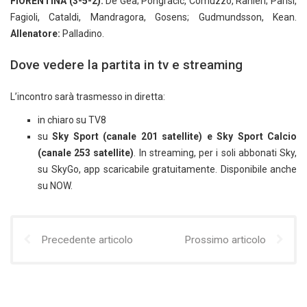
FIORENTINA (3-5-2):
De Gea; Pongracic, Comuzzo, Ranieri; Parisi,
Fagioli, Cataldi, Mandragora, Gosens; Gudmundsson, Kean.
Allenatore:
Palladino.
Dove vedere la partita in tv e streaming
L’incontro sarà trasmesso in diretta:
in chiaro su TV8
su
Sky Sport (canale 201 satellite) e Sky Sport Calcio
(canale 253 satellite)
. In streaming, per i soli abbonati Sky,
su SkyGo, app scaricabile gratuitamente. Disponibile anche
su NOW.
Precedente articolo
Prossimo articolo