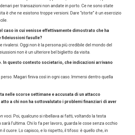
denari per transazioni non andate in porto. Ce ne sono state
ita è che ne esistono troppe versioni. Dare “storte” è un esercizio
cile.
el caso in cui venisse effettivamente dimostrato che ha
 fideiussioni fasulle?
si e rivalersi. Oggi non è la persona più credibile del mondo del
eiussioni non è un ulteriore bel biglietto da visita.
. In questo contesto societario, che indicazioni arrivano
perso. Magari finiva così in ogni caso. Immersi dentro quella
cata nelle scorse settimane e accusata di un attacco
atto a chi non ha sottovalutato i problemi finanziari di aver
 voci. Poi, qualcuno si ribellava ai fatti, voltando la testa
n sarà l’ultima. Chi lo fa per lavoro, guarda le cose senza occhio
il cuore. Lo capisco, e lo rispetto, il tifoso: è quello che, in