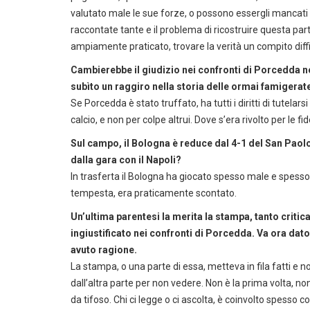
valutato male le sue forze, o possono essergli mancati 
raccontate tante e il problema di ricostruire questa part
ampiamente praticato, trovare la verità un compito diffi
Cambierebbe il giudizio nei confronti di Porcedda n
subìto un raggiro nella storia delle ormai famigerate
Se Porcedda è stato truffato, ha tutti i diritti di tutelar
calcio, e non per colpe altrui. Dove s’era rivolto per le fid
Sul campo, il Bologna è reduce dal 4-1 del San Paolo
dalla gara con il Napoli?
In trasferta il Bologna ha giocato spesso male e spesso 
tempesta, era praticamente scontato.
Un’ultima parentesi la merita la stampa, tanto criti
ingiustificato nei confronti di Porcedda. Va ora dato 
avuto ragione.
La stampa, o una parte di essa, metteva in fila fatti e non
dall’altra parte per non vedere. Non è la prima volta, no
da tifoso. Chi ci legge o ci ascolta, è coinvolto spesso con 