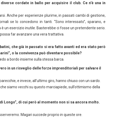
diverse cordate in ballo per acquisire il club. Ce n’è una in
arsi. Anche per esperienze plurime, in passati cambi di gestione,
giornali se lo concedono in tanti. “Sono interessato”, sparano, e
a è un esercizio inutile. Basterebbe ci fosse un pretendente serio.
 possa far avanzare una vera trattativa.
tini, che già in passato si era fatto avanti ed era stato però
narini”, o la convivenza può diventare possibile?
edo a bordo insieme sulla stessa barca.
ro in un risveglio delle forze imprenditoriali per salvare il
parecchie, e invece, all’ultimo giro, hanno chiuso con un sardo.
che siamo vecchi su questo marciapiede, sull’ottimismo della
ici di Longo”, di cui però al momento non si sa ancora molto.
 osserveremo. Magari succede proprio in queste ore.