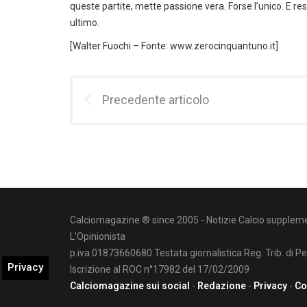
queste partite, mette passione vera. Forse l’unico. E rest
ultimo.
[Walter Fuochi – Fonte: www.zerocinquantuno.it]
Precedente articolo
Calciomagazine ® since 2005 - Notizie Calcio suppleme
L'Opinionista
p.iva 01873660680 Testata giornalistica Reg. Trib. di P
Privacy
Iscrizione al ROC n°17982 del 17/02/2009
Calciomagazine sui social
-
Redazione
-
Privacy
-
Co