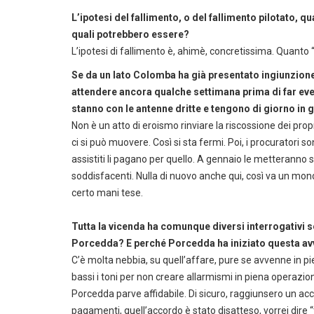
L’ipotesi del fallimento, o del fallimento pilotato, qu
quali potrebbero essere?
L’ipotesi di fallimento è, ahimè, concretissima. Quanto “p
Se da un lato Colomba ha già presentato ingiunzione
attendere ancora qualche settimana prima di far even
stanno con le antenne dritte e tengono di giorno in 
Non è un atto di eroismo rinviare la riscossione dei prop
ci si può muovere. Così si sta fermi. Poi, i procuratori so
assistiti li pagano per quello. A gennaio le metteranno s
soddisfacenti. Nulla di nuovo anche qui, così va un mondo
certo mani tese.
Tutta la vicenda ha comunque diversi interrogativi s
Porcedda? E perché Porcedda ha iniziato questa avve
C’è molta nebbia, su quell’affare, pure se avvenne in p
bassi i toni per non creare allarmismi in piena operazion
Porcedda parve affidabile. Di sicuro, raggiunsero un a
pagamenti, quell’accordo è stato disatteso, vorrei dire