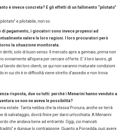
anto è invece concreta? E gli effetti di un fallimento “pilotato”
ilotato” e pilotabile, non so.
 di pagamento, i giocatori sono invece propensi ad
tualmente valere le loro ragioni. I loro procuratori però
giorno la situazione monitorata.
ri diritti, solo di buon senso. Il mercato apre a gennaio, prima non
no ovviamente all’opera per cercare offerte. E’ il loro lavoro, gli
ul tavolo dei loro clienti, se qui non saranno maturate condizioni
 in cui chi è in difficoltà viene stretto d’assedio e non trova
enza risposta, due su tutti: perché i Menarini hanno venduto a
ntura se non ne aveva le possibilità?
iena estate. Tanta nebbia che la stessa Procura, anche se terrà
e di salvataggio, dovrà finire per darci un’occhiata. A Menarini
ccordo che andava bene ad entrambi. Oggi, coi mancati
 “tradito” e dunque lo contrappone. Quanto a Porcedda, può avere