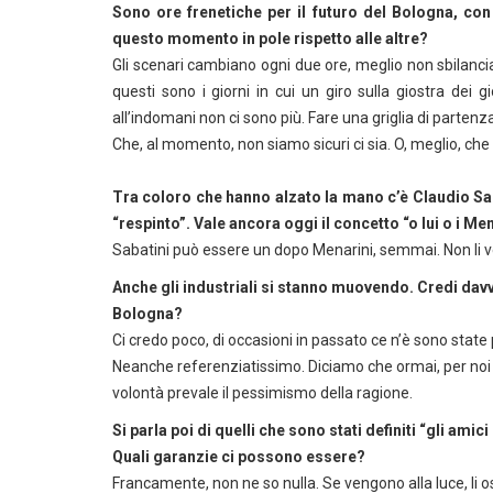
Sono ore frenetiche per il futuro del Bologna, con 
questo momento in pole rispetto alle altre?
Gli scenari cambiano ogni due ore, meglio non sbilanci
questi sono i giorni in cui un giro sulla giostra dei 
all’indomani non ci sono più. Fare una griglia di partenz
Che, al momento, non siamo sicuri ci sia. O, meglio, che
Tra coloro che hanno alzato la mano c’è Claudio Saba
“respinto”. Vale ancora oggi il concetto “o lui o i Me
Sabatini può essere un dopo Menarini, semmai. Non li v
Anche gli industriali si stanno muovendo. Credi davve
Bologna?
Ci credo poco, di occasioni in passato ce n’è sono state 
Neanche referenziatissimo. Diciamo che ormai, per noi 
volontà prevale il pessimismo della ragione.
Si parla poi di quelli che sono stati definiti “gli am
Quali garanzie ci possono essere?
Francamente, non ne so nulla. Se vengono alla luce, li