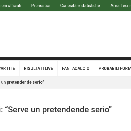
oni ufficiali
Pronostici
Curiosità e statistiche
Area Tecni
PARTITE
RISULTATI LIVE
FANTACALCIO
PROBABILI FOR
e un pretendende serio”
i: “Serve un pretendende serio”